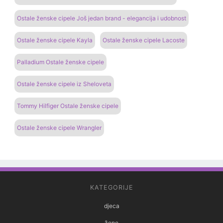
Ostale ženske cipele Još jedan brand - elegancija i udobnost
Ostale ženske cipele Kayla
Ostale ženske cipele Lacoste
Palladium Ostale ženske cipele
Ostale ženske cipele iz Sheloveta
Tommy Hilfiger Ostale ženske cipele
Ostale ženske cipele Wrangler
KATEGORIJE
djeca
žene