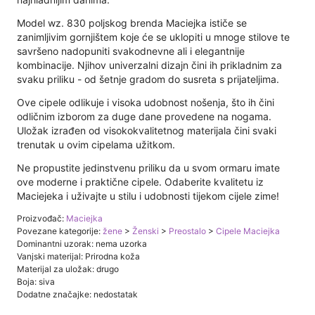
Model wz. 830 poljskog brenda Maciejka ističe se
zanimljivim gornjištem koje će se uklopiti u mnoge stilove te
savršeno nadopuniti svakodnevne ali i elegantnije
kombinacije. Njihov univerzalni dizajn čini ih prikladnim za
svaku priliku - od šetnje gradom do susreta s prijateljima.
Ove cipele odlikuje i visoka udobnost nošenja, što ih čini
odličnim izborom za duge dane provedene na nogama.
Uložak izrađen od visokokvalitetnog materijala čini svaki
trenutak u ovim cipelama užitkom.
Ne propustite jedinstvenu priliku da u svom ormaru imate
ove moderne i praktične cipele. Odaberite kvalitetu iz
Maciejeka i uživajte u stilu i udobnosti tijekom cijele zime!
Proizvođač:
Maciejka
Povezane kategorije:
žene
>
Ženski
>
Preostalo
>
Cipele Maciejka
Dominantni uzorak: nema uzorka
Vanjski materijal: Prirodna koža
Materijal za uložak: drugo
Boja: siva
Dodatne značajke: nedostatak