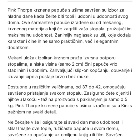
Pink Thorpe krznene papuče s ušima savršen su izbor za
hladne dane kada želite biti topli i udobni u udobnosti svog
doma. Ove šarmantne papuče izrađene su od mekanog,
krznenog materijala koji će zagrliti vaša stopala, pružajući im
maksimalnu udobnost. Zanimljiv naglasak su uši, koje dodaju
karakter i čine ih ne samo praktičnim, već i elegantnim
dodatkom.
Mekani uložak izoliran krznom pruža izvrsnu potporu
stopalima, a niska visina (samo 2 cm) čini papuče vrlo
stabilnim i udobnim. Zahvaljujući slip-on kopčanju, obuvanje i
izuvanje cipela postaje brzo i bez muke.
Dostupne u različitim veličinama, od 37 do 42, omogućuju
savršeno pristajanje svakom stopalu. Zasigurno ćete cijeniti i
njihovu lakoću - težina proizvoda s pakiranjem je samo 0,5
kg. Pink Thorpe krznene papuče s ušima izrađene su u Kini s
pažnjom na svaki detalj.
Ne čekajte više i osigurajte si svaki dan malo udobnosti i
stila! Imajte ove tople, ružičaste papuče u svom domu,
savršene za opuštanje uz omiljenu knjigu ili film. Savršen