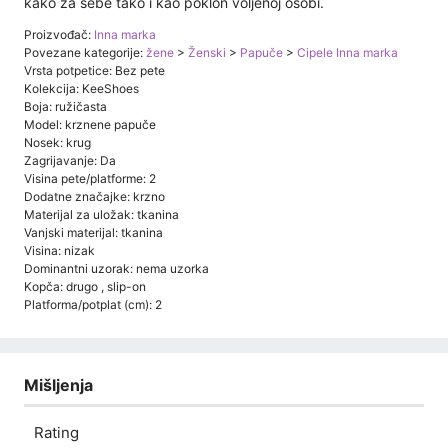
kako za sebe tako i kao poklon voljenoj osobi.
Proizvođač:
Inna marka
Povezane kategorije:
žene
>
Ženski
>
Papuče
>
Cipele Inna marka
Vrsta potpetice: Bez pete
Kolekcija: KeeShoes
Boja: ružičasta
Model: krznene papuče
Nosek: krug
Zagrijavanje: Da
Visina pete/platforme: 2
Dodatne značajke: krzno
Materijal za uložak: tkanina
Vanjski materijal: tkanina
Visina: nizak
Dominantni uzorak: nema uzorka
Kopča: drugo , slip-on
Platforma/potplat (cm): 2
Mišljenja
Rating