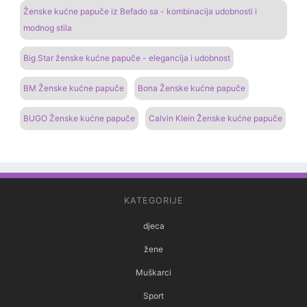
Ženske kućne papuče iz Befado sa - kombinacija udobnosti i
modnog stila
Big Star ženske kućne papuče - elegancija i udobnost
BM Ženske kućne papuče
Bona Ženske kućne papuče
BUGO Ženske kućne papuče
Calvin Klein Ženske kućne papuče
KATEGORIJE
djeca
žene
Muškarci
Sport