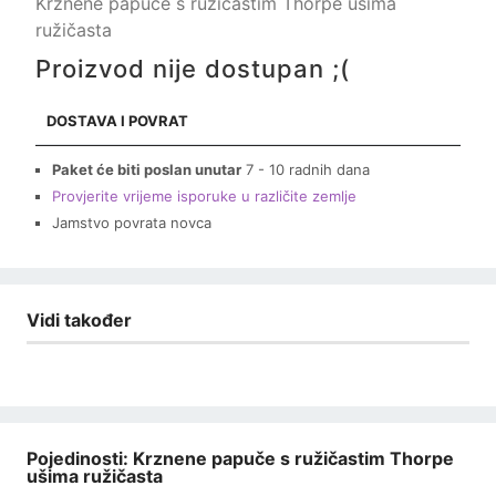
Krznene papuče s ružičastim Thorpe ušima
ružičasta
Proizvod nije dostupan ;(
DOSTAVA I POVRAT
Paket će biti poslan unutar
7 - 10 radnih dana
Provjerite vrijeme isporuke u različite zemlje
Jamstvo povrata novca
Vidi također
Pojedinosti: Krznene papuče s ružičastim Thorpe
ušima ružičasta