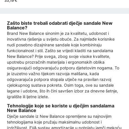
33,19 €
Zašto biste trebali odabrati dječje sandale New
Balance?
Brand New Balance sinonim je za kvalitetu, udobnost i
inovativna rješenja u svijetu obuće. Za najmlađe korisnike
nudi posebno dizajnirane sandale koje kombiniraju
funkcionalnost i stil. Zašto se vrijedi kladiti na sandalama
New Balance? Prije svega, zbog svoje visoke kvalitete,
upotrebu prozračnih materijala i ergonomskih oblika
osiguravajući odgovarajuću potporu djetetovim nogama. To
je izuzetno važno tijekom razvoja mališana, kada
odgovarajuća potpora stopala utječe na pravilan razvoj
cjelokupnog sustava pokreta. Osim toga, ove su sandale
lagane i udobne, što ih čini savršen izbor za dnevne šetnje,
igralište ili ljetne izlete.
Tehnologije koje se koriste u dječjim sandalama
New Balance
Dječje sandale iz New Balance opremljene su najnovijim
tehnologijama koje pružaju maksimalnu udobnost i
izdržljivost. EVA sustav amortizacije u potplatu jamči mekoću