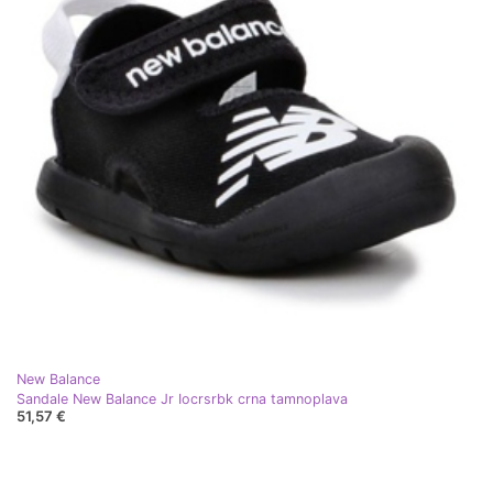
New Balance
Sandale New Balance Jr Iocrsrbk crna tamnoplava
51,57 €