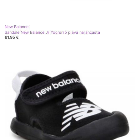
New Balance
Sandale New Balance Jr Yocrsrrb plava narančasta
61,95 €