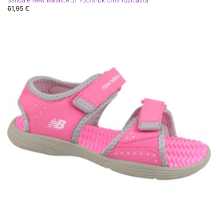
Sandale New Balance Jr Yocrsrbk crna ružičasta
61,95 €