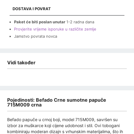
DOSTAVA I POVRAT
Paket će biti poslan unutar
1-2 radna dana
Provjerite vrijeme isporuke u različite zemlje
Jamstvo povrata novca
Vidi također
Pojedinosti: Befado Crne sumotne papuče
715M009 crna
Befado papuče u crnoj boji, model 715M009, savršen su
izbor za muškarce koji cijene udobnost i stil. Ovi tobogani
kombiniraju moderan dizajn s vrhunskim materijalima, što ih