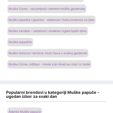
Muške čizme - nezamjenjiv element muške garderobe
Muške japanke i japanke - udobnost i funkcionalnost za ljeto
Muške sandale - udobnost i moderan izgled toplih dana
Muške espadrile
Muške tenisice i tenisice-must-have u svakoj garderobi
Muške čizme Jodhpur - klasik koji nikad ne izlazi iz mode
Popularni brendovi u kategoriji Muške papuče -
ugodan izbor za svaki dan
Adanex Muške papuče