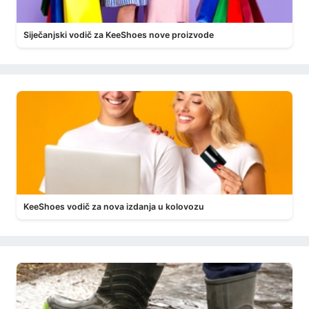
Siječanjski vodič za KeeShoes nove proizvode
KeeShoes vodič za nova izdanja u kolovozu