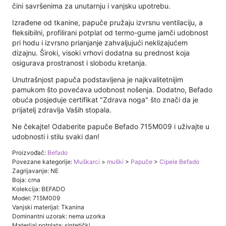
čini savršenima za unutarnju i vanjsku upotrebu.
Izrađene od tkanine, papuče pružaju izvrsnu ventilaciju, a
fleksibilni, profilirani potplat od termo-gume jamči udobnost
pri hodu i izvrsno prianjanje zahvaljujući neklizajućem
dizajnu. Široki, visoki vrhovi dodatna su prednost koja
osigurava prostranost i slobodu kretanja.
Unutrašnjost papuča podstavljena je najkvalitetnijim
pamukom što povećava udobnost nošenja. Dodatno, Befado
obuća posjeduje certifikat "Zdrava noga" što znači da je
prijatelj zdravlja Vaših stopala.
Ne čekajte! Odaberite papuče Befado 715M009 i uživajte u
udobnosti i stilu svaki dan!
Proizvođač:
Befado
Povezane kategorije:
Muškarci
>
muški
>
Papuče
>
Cipele Befado
Zagrijavanje: NE
Boja: crna
Kolekcija: BEFADO
Model: 715M009
Vanjski materijal: Tkanina
Dominantni uzorak: nema uzorka
Materijal potplata: sintetički