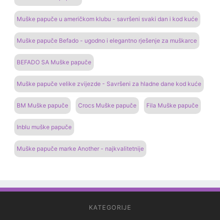
Muške papuče u američkom klubu - savršeni svaki dan i kod kuće
Muške papuče Befado - ugodno i elegantno rješenje za muškarce
BEFADO SA Muške papuče
Muške papuče velike zvijezde - Savršeni za hladne dane kod kuće
BM Muške papuče
Crocs Muške papuče
Fila Muške papuče
Inblu muške papuče
Muške papuče marke Another - najkvalitetnije
KATEGORIJE