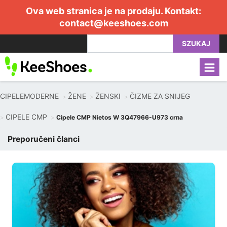
Ova web stranica je na prodaju. Kontakt:
contact@keeshoes.com
SZUKAJ
CIPELEMODERNE
ŽENE
ŽENSKI
ČIZME ZA SNIJEG
CIPELE CMP
Cipele CMP Nietos W 3Q47966-U973 crna
Preporučeni članci