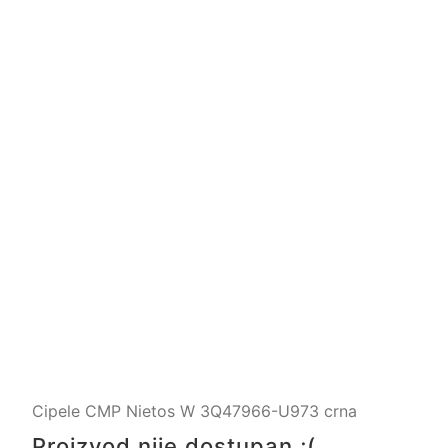
Cipele CMP Nietos W 3Q47966-U973 crna
Proizvod nije dostupan ;(