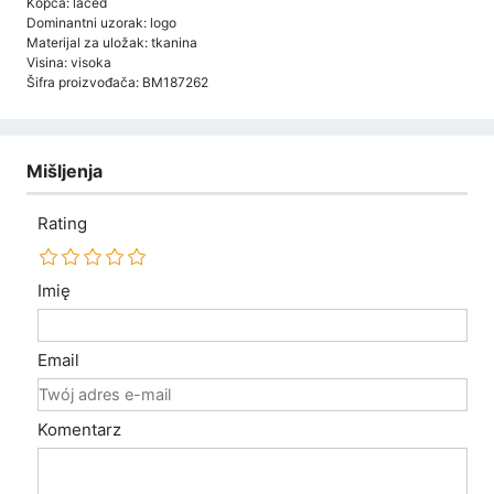
Kopča: laced
Dominantni uzorak: logo
Materijal za uložak: tkanina
Visina: visoka
Šifra proizvođača: BM187262
Mišljenja
Rating
Imię
Email
Komentarz