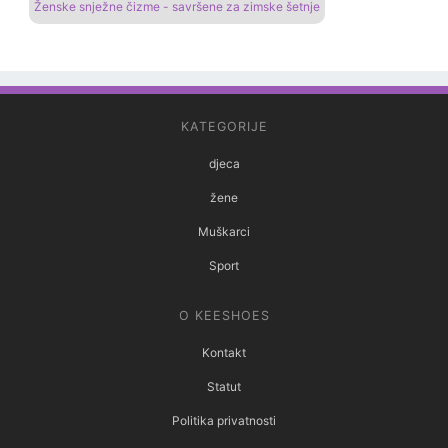
Ženske snježne čizme - savršene za zimske šetnje
KATEGORIJE
djeca
žene
Muškarci
Sport
O KEESHOES
Kontakt
Statut
Politika privatnosti