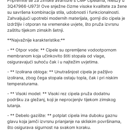
Pripremite se za zimske avanture s CMP cipelama, Nieszy u
3Q47966-U973! Ove snježne čizme visoke kvalitete za žene
su savršena kombinacija stila, udobnosti i funkcionalnosti.
Zahvaljujući upotrebi modernih materijala, gornji dio cipela je
izdržljiv i otporan na vremenske uvjete, što pruža izvrsnu
zaštitu tijekom zimskih šetnji.
**Najvažnije karakteristike:**
- ** Otpor vode: ** Cipele su opremljene vodootpornom
membranom koja učinkovito štiti stopala od vlage,
osiguravajući suhoću čak i u najtežim uvjetima.
- ** Izolirana obloga: ** Unutrašnjost cipela je pažljivo
izolirana, zbog čega stopala ostaju topla, čak i pri niskim
temperaturama.
- ** Visoki model: ** Visoki rez cipela pruža dodatnu
podršku za gležanj, koji je neprocjenjiv tijekom zimskog
lutanja.
- ** Debelo gazište: ** potplat cipela ima duboku gaznu
glavu koja jamči izvrsnu prianjanje na skliskim površinama,
što osigurava sigurnost na svakom koraku.