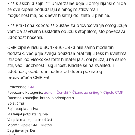
- ** Klasični dizajn: ** Univerzalne boje u crnoj nijansi čini da
se ove cipele podudaraju s mnogim stilovima i
mogućnostima, od dnevnih šetnji do izleta u planine.
- ** Praktična kopča: ** Sustav za pričvršćivanje omogućuje
vam da savršeno uskladite obuću s stopalom, što povećava
udobnost nošenja.
CMP cipele nisu u 3Q47966-U973 nije samo moderan
dodatak, već prije svega pouzdan pratitelj u teškim uvjetima.
Izrađeni od visokokvalitetnih materijala, oni pružaju ne samo
stil, već i udobnost i sigurnost. Kladite se na kvalitetu i
udobnost, odabirom modela od dobro poznatog
proizvođača CMP -a!
Proizvođač:
CMP
Povezane kategorije:
žene
>
Ženski
>
Čizme za snijeg
>
Cipele CMP
Dodatne značajke: krzno , vodootporan
Boja: crna
Boja potplata: siva
Materijal potplata: guma
Vanjski materijal: sintetički
Model: Cipele CMP Nietos
Zagrijavanje: Da