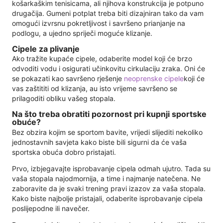
košarkaškim tenisicama, ali njihova konstrukcija je potpuno
drugačija. Gumeni potplat treba biti dizajniran tako da vam
omogući izvrsnu pokretljivost i savršeno prianjanje na
podlogu, a ujedno spriječi moguće klizanje.
Cipele za plivanje
Ako tražite kupaće cipele, odaberite model koji će brzo
odvoditi vodu i osigurati učinkovitu cirkulaciju zraka. Oni će
se pokazati kao savršeno rješenje
neoprenske cipele
koji će
vas zaštititi od klizanja, au isto vrijeme savršeno se
prilagoditi obliku vašeg stopala.
Na što treba obratiti pozornost pri kupnji sportske
obuće?
Bez obzira kojim se sportom bavite, vrijedi slijediti nekoliko
jednostavnih savjeta kako biste bili sigurni da će vaša
sportska obuća dobro pristajati.
Prvo, izbjegavajte isprobavanje cipela odmah ujutro. Tada su
vaša stopala najodmornija, a time i najmanje natečena. Ne
zaboravite da je svaki trening pravi izazov za vaša stopala.
Kako biste najbolje pristajali, odaberite isprobavanje cipela
poslijepodne ili navečer.