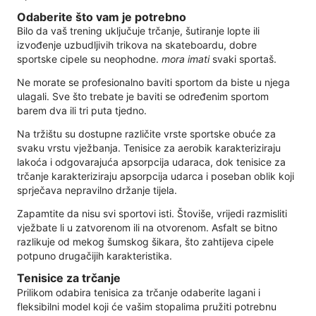
Odaberite što vam je potrebno
Bilo da vaš trening uključuje trčanje, šutiranje lopte ili
izvođenje uzbudljivih trikova na skateboardu, dobre
sportske cipele su neophodne.
mora imati
svaki sportaš.
Ne morate se profesionalno baviti sportom da biste u njega
ulagali. Sve što trebate je baviti se određenim sportom
barem dva ili tri puta tjedno.
Na tržištu su dostupne različite vrste sportske obuće za
svaku vrstu vježbanja. Tenisice za aerobik karakteriziraju
lakoća i odgovarajuća apsorpcija udaraca, dok tenisice za
trčanje karakteriziraju apsorpcija udarca i poseban oblik koji
sprječava nepravilno držanje tijela.
Zapamtite da nisu svi sportovi isti. Štoviše, vrijedi razmisliti
vježbate li u zatvorenom ili na otvorenom. Asfalt se bitno
razlikuje od mekog šumskog šikara, što zahtijeva cipele
potpuno drugačijih karakteristika.
Tenisice za trčanje
Prilikom odabira tenisica za trčanje odaberite lagani i
fleksibilni model koji će vašim stopalima pružiti potrebnu