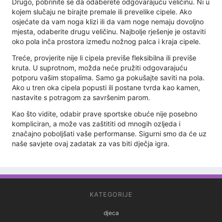
Drugo, pobrinite se da odaberete odgovarajuću veličinu. Ni u
kojem slučaju ne birajte premale ili prevelike cipele. Ako
osjećate da vam noga klizi ili da vam noge nemaju dovoljno
mjesta, odaberite drugu veličinu. Najbolje rješenje je ostaviti
oko pola inča prostora između nožnog palca i kraja cipele.
Treće, provjerite nije li cipela previše fleksibilna ili previše
kruta. U suprotnom, možda neće pružiti odgovarajuću
potporu vašim stopalima. Samo ga pokušajte saviti na pola.
Ako u tren oka cipela popusti ili postane tvrda kao kamen,
nastavite s potragom za savršenim parom.
Kao što vidite, odabir prave sportske obuće nije posebno
kompliciran, a može vas zaštititi od mnogih ozljeda i
značajno poboljšati vaše performanse. Sigurni smo da će uz
naše savjete ovaj zadatak za vas biti dječja igra.
KATEGORIJE
djeca