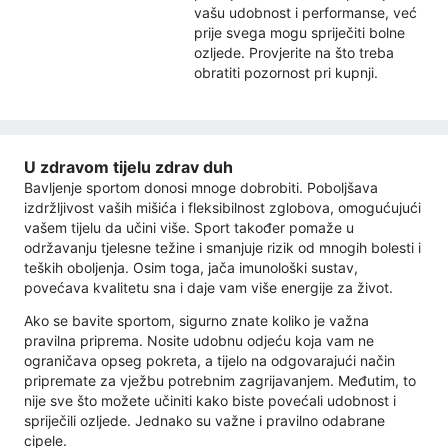
vašu udobnost i performanse, već
prije svega mogu spriječiti bolne
ozljede. Provjerite na što treba
obratiti pozornost pri kupnji.
U zdravom tijelu zdrav duh
Bavljenje sportom donosi mnoge dobrobiti. Poboljšava
izdržljivost vaših mišića i fleksibilnost zglobova, omogućujući
vašem tijelu da učini više. Sport također pomaže u
održavanju tjelesne težine i smanjuje rizik od mnogih bolesti i
teških oboljenja. Osim toga, jača imunološki sustav,
povećava kvalitetu sna i daje vam više energije za život.
Ako se bavite sportom, sigurno znate koliko je važna
pravilna priprema. Nosite udobnu odjeću koja vam ne
ograničava opseg pokreta, a tijelo na odgovarajući način
pripremate za vježbu potrebnim zagrijavanjem. Međutim, to
nije sve što možete učiniti kako biste povećali udobnost i
spriječili ozljede. Jednako su važne i pravilno odabrane
cipele.