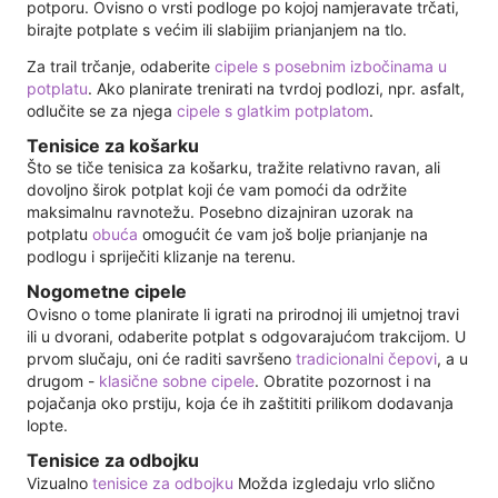
potporu. Ovisno o vrsti podloge po kojoj namjeravate trčati,
birajte potplate s većim ili slabijim prianjanjem na tlo.
Za trail trčanje, odaberite
cipele s posebnim izbočinama u
potplatu
. Ako planirate trenirati na tvrdoj podlozi, npr. asfalt,
odlučite se za njega
cipele s glatkim potplatom
.
Tenisice za košarku
Što se tiče tenisica za košarku, tražite relativno ravan, ali
dovoljno širok potplat koji će vam pomoći da održite
maksimalnu ravnotežu. Posebno dizajniran uzorak na
potplatu
obuća
omogućit će vam još bolje prianjanje na
podlogu i spriječiti klizanje na terenu.
Nogometne cipele
Ovisno o tome planirate li igrati na prirodnoj ili umjetnoj travi
ili u dvorani, odaberite potplat s odgovarajućom trakcijom. U
prvom slučaju, oni će raditi savršeno
tradicionalni čepovi
, a u
drugom -
klasične sobne cipele
. Obratite pozornost i na
pojačanja oko prstiju, koja će ih zaštititi prilikom dodavanja
lopte.
Tenisice za odbojku
Vizualno
tenisice za odbojku
Možda izgledaju vrlo slično