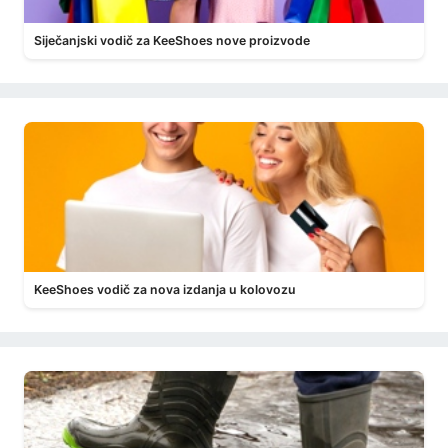
Siječanjski vodič za KeeShoes nove proizvode
KeeShoes vodič za nova izdanja u kolovozu