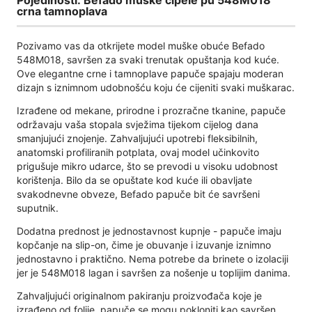
crna tamnoplava
Pozivamo vas da otkrijete model muške obuće Befado
548M018, savršen za svaki trenutak opuštanja kod kuće.
Ove elegantne crne i tamnoplave papuče spajaju moderan
dizajn s iznimnom udobnošću koju će cijeniti svaki muškarac.
Izrađene od mekane, prirodne i prozračne tkanine, papuče
održavaju vaša stopala svježima tijekom cijelog dana
smanjujući znojenje. Zahvaljujući upotrebi fleksibilnih,
anatomski profiliranih potplata, ovaj model učinkovito
prigušuje mikro udarce, što se prevodi u visoku udobnost
korištenja. Bilo da se opuštate kod kuće ili obavljate
svakodnevne obveze, Befado papuče bit će savršeni
suputnik.
Dodatna prednost je jednostavnost kupnje - papuče imaju
kopčanje na slip-on, čime je obuvanje i izuvanje iznimno
jednostavno i praktično. Nema potrebe da brinete o izolaciji
jer je 548M018 lagan i savršen za nošenje u toplijim danima.
Zahvaljujući originalnom pakiranju proizvođača koje je
izrađeno od folije, papuče se mogu pokloniti kao savršen