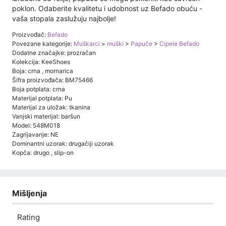
poklon. Odaberite kvalitetu i udobnost uz Befado obuću -
vaša stopala zaslužuju najbolje!
Proizvođač:
Befado
Povezane kategorije:
Muškarci
>
muški
>
Papuče
>
Cipele Befado
Dodatne značajke: prozračan
Kolekcija: KeeShoes
Boja: crna , mornarica
Šifra proizvođača: BM75466
Boja potplata: crna
Materijal potplata: Pu
Materijal za uložak: tkanina
Vanjski materijal: baršun
Model: 548M018
Zagrijavanje: NE
Dominantni uzorak: drugačiji uzorak
Kopča: drugo , slip-on
Mišljenja
Rating