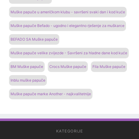
Muške papuče u američkom klubu - savršeni svaki dan i kod kuće
Muške papuče Befado - ugodno i elegantno rješenje za muškarce
BEFADO SA Muške papuče
Muške papuče velike zvijezde - Savršeni za hladne dane kod kuće
BM Muške papuče
Crocs Muške papuče
Fila Muške papuče
Inblu muške papuče
Muške papuče marke Another - najkvalitetnije
KATEGORIJE