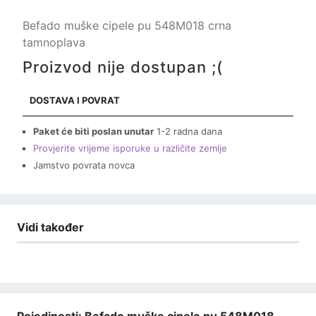
Befado muške cipele pu 548M018 crna
tamnoplava
Proizvod nije dostupan ;(
DOSTAVA I POVRAT
Paket će biti poslan unutar
1-2 radna dana
Provjerite vrijeme isporuke u različite zemlje
Jamstvo povrata novca
Vidi također
Pojedinosti: Befado muške cipele pu 548M018