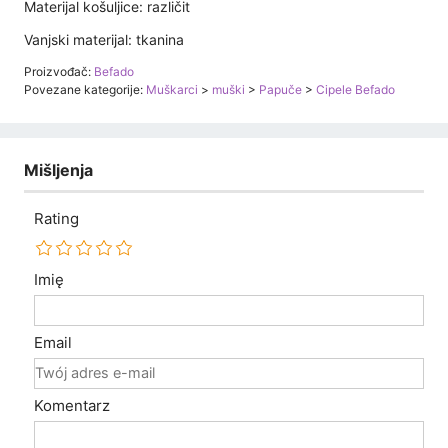
Komentarz
Ostavite recenziju
17 svibnja 2014
|
Gr...78
Transakcija je bila uspješna. preporučujem.
15 siječnja 2014
|
ze...pa
Transakcija je bila uspješna. preporučujem.
04 siječnja 2014
|
ja...62
Transakcija je bila uspješna. Toplo ga preporučujem!!!