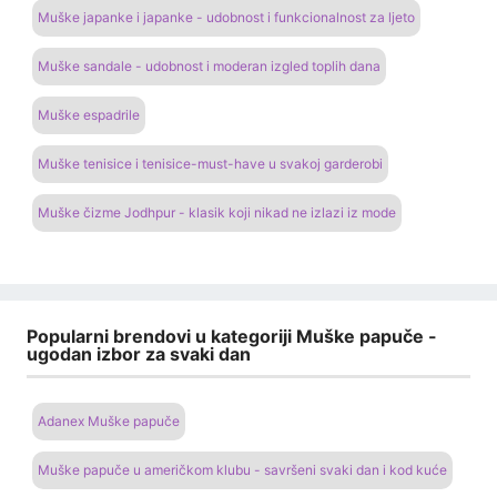
Adanex Muške papuče
Muške papuče u američkom klubu - savršeni svaki dan i kod kuće
Muške papuče Befado - ugodno i elegantno rješenje za muškarce
BEFADO SA Muške papuče
Muške papuče velike zvijezde - Savršeni za hladne dane kod kuće
BM Muške papuče
Crocs Muške papuče
Fila Muške papuče
Inblu muške papuče
Muške papuče marke Another - najkvalitetnije
KATEGORIJE