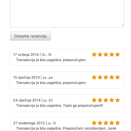
27 studenoga 2013
|
ja...12
Transakcija je bila uspješna. Preporučam i pozdravljam. Jarek
10 listopada 2013
|
da...la
Transakcija je bila uspješna. preporučujem.
Prikaži više
Popularne kategorije u odjeljku Muške cipele -
Kako odabrati savršen par za bilo koju priliku?
Muške cipele - Kako odabrati savršen par za bilo koju priliku?
Muške cipele
Muške sportske cipele - udobnost i stil svaki dan