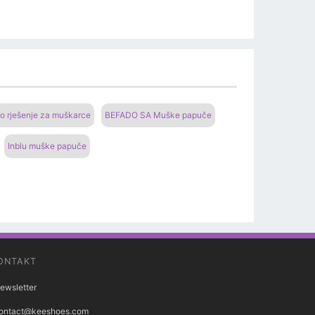
o rješenje za muškarce
BEFADO SA Muške papuče
Inblu muške papuče
ONTAKT
ewsletter
ontact@keeshoes.com