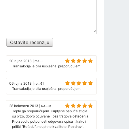
Ostavite recenziju
20 rujna 2013
|
ma...li
Transakcija je bila uspješna. preporučujem.
06 rujna 2013
|
ro...61
Transakcija je bila uspješna. preporučujem.
28 kolovoza 2013
|
RA...us
Toplo ga preporučujem. Kupljene papuče stigle
su brzo, dobro očuvane i bez tragova oštećenja.
Proizvod u potpunosti odgovara opisu i, kako i
priliči "Befadu", neupitne kvalitete. Pozdravi.