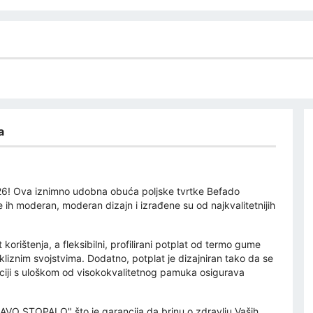
a
26! Ova iznimno udobna obuća poljske tvrtke Befado
 ih moderan, moderan dizajn i izrađene su od najkvalitetnijih
orištenja, a fleksibilni, profilirani potplat od termo gume
kliznim svojstvima. Dodatno, potplat je dizajniran tako da se
ciji s uloškom od visokokvalitetnog pamuka osigurava
VO STOPALO" što je garancija da brinu o zdravlju Vaših