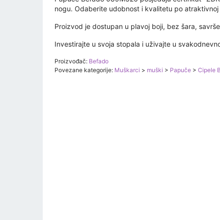
nogu. Odaberite udobnost i kvalitetu po atraktivnoj c
Proizvod je dostupan u plavoj boji, bez šara, savr
Investirajte u svoja stopala i uživajte u svakodnev
Proizvođač:
Befado
Povezane kategorije:
Muškarci
>
muški
>
Papuče
>
Cipele 