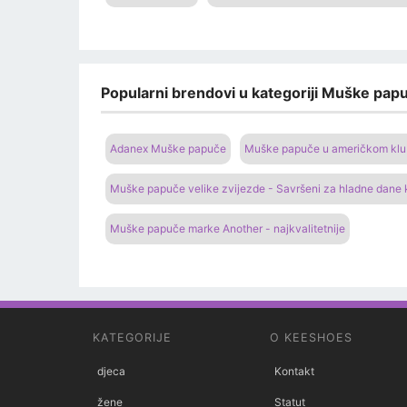
Popularni brendovi u kategoriji Muške papu
Adanex Muške papuče
Muške papuče u američkom klubu
Muške papuče velike zvijezde - Savršeni za hladne dane
Muške papuče marke Another - najkvalitetnije
KATEGORIJE
O KEESHOES
djeca
Kontakt
žene
Statut