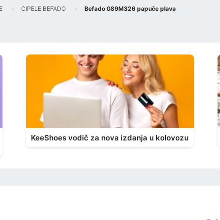
E
CIPELE BEFADO
Befado 089M326 papuče plava
KeeShoes vodič za nova izdanja u kolovozu