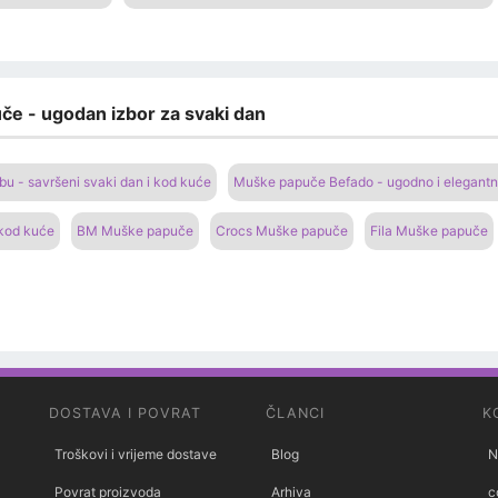
če - ugodan izbor za svaki dan
 - savršeni svaki dan i kod kuće
Muške papuče Befado - ugodno i elegantn
 kod kuće
BM Muške papuče
Crocs Muške papuče
Fila Muške papuče
DOSTAVA I POVRAT
ČLANCI
K
Troškovi i vrijeme dostave
Blog
N
Povrat proizvoda
Arhiva
c