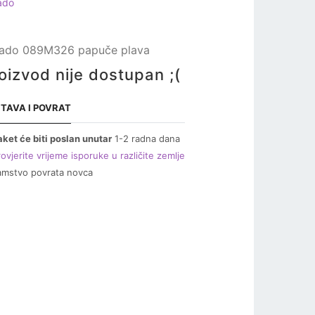
ado
ado 089M326 papuče plava
oizvod nije dostupan ;(
TAVA I POVRAT
aket će biti poslan unutar
1-2 radna dana
ovjerite vrijeme isporuke u različite zemlje
amstvo povrata novca