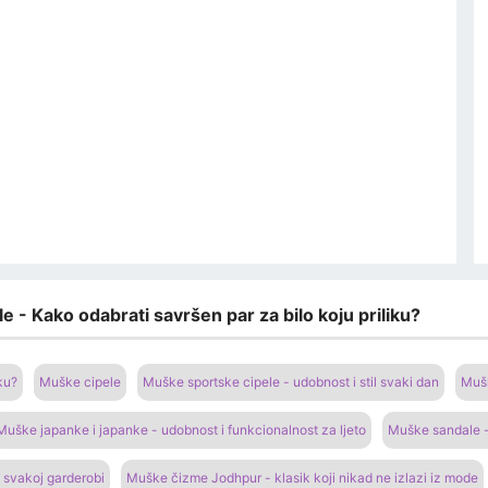
e - Kako odabrati savršen par za bilo koju priliku?
ku?
Muške cipele
Muške sportske cipele - udobnost i stil svaki dan
Mušk
Muške japanke i japanke - udobnost i funkcionalnost za ljeto
Muške sandale -
 svakoj garderobi
Muške čizme Jodhpur - klasik koji nikad ne izlazi iz mode