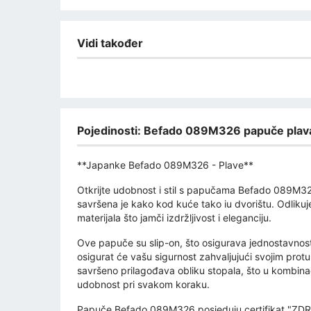
Vidi također
Pojedinosti: Befado 089M326 papuče plav
**Japanke Befado 089M326 - Plave**
Otkrijte udobnost i stil s papučama Befado 089M3
savršena je kako kod kuće tako iu dvorištu. Odlikuje
materijala što jamči izdržljivost i eleganciju.
Ove papuče su slip-on, što osigurava jednostavnost k
osigurat će vašu sigurnost zahvaljujući svojim protu
savršeno prilagođava obliku stopala, što u kombina
udobnost pri svakom koraku.
Papuče Befado 089M326 posjeduju certifikat "ZDRA