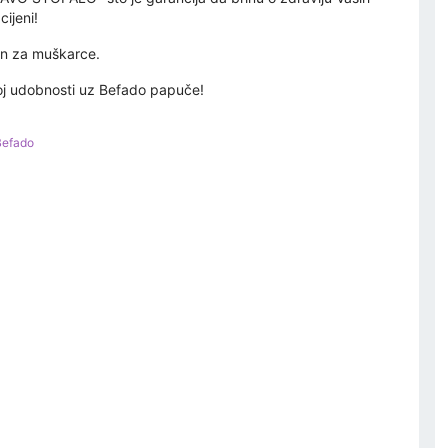
ijeni!
šen za muškarce.
noj udobnosti uz Befado papuče!
Befado