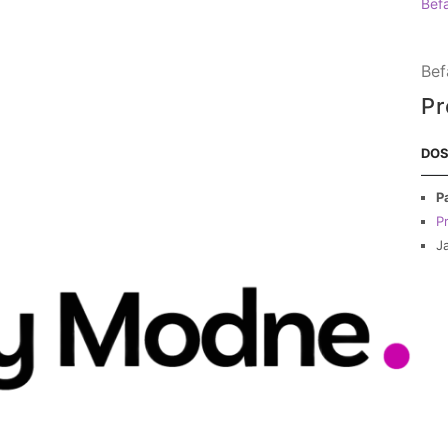
Bef
Bef
Pr
DOS
P
Pr
J