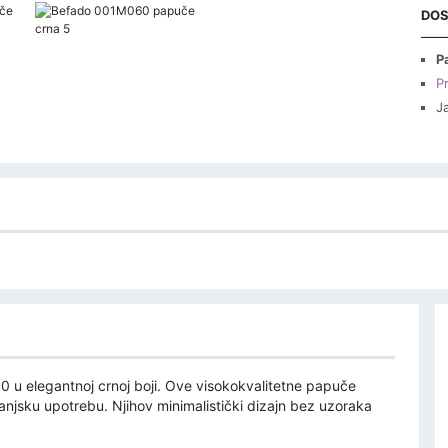
DOS
P
Pr
J
 u elegantnoj crnoj boji. Ove visokokvalitetne papuče
vanjsku upotrebu. Njihov minimalistički dizajn bez uzoraka