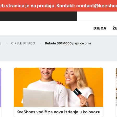
b stranica je na prodaju. Kontakt:
contact@keesho
DJECA
Ž
E
CIPELE BEFADO
Befado 001M060 papuče crna
KeeShoes vodič za nova izdanja u kolovozu