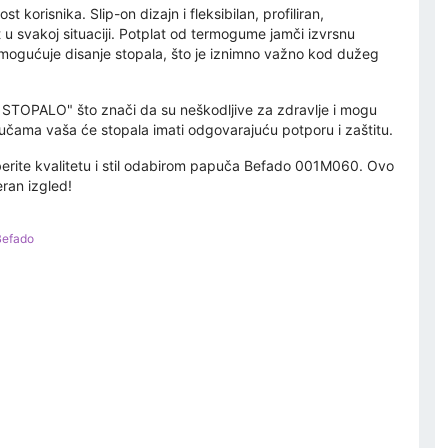
orisnika. Slip-on dizajn i fleksibilan, profiliran,
t u svakoj situaciji. Potplat od termogume jamči izvrsnu
omogućuje disanje stopala, što je iznimno važno kod dužeg
TOPALO" što znači da su neškodljive za zdravlje i mogu
učama vaša će stopala imati odgovarajuću potporu i zaštitu.
aberite kvalitetu i stil odabirom papuča Befado 001M060. Ovo
eran izgled!
Befado