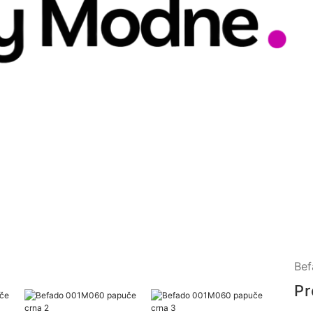
Bef
Pr