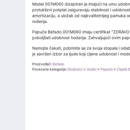
Model 001M060 dizajniran je imajući na umu udobnost k
protuklizni potplat osiguravaju stabilnost i udobnos
amortizaciju, a uložak od najkvalitetnijeg pamuka 
nošenja.
Papuče Befado 001M060 imaju certifikat "ZDRAVO S
poboljšati udobnost hodanja. Zahvaljujući ovim pap
Nemojte čekati, pobrinite se za svoja stopala i od
je savršen izbor za ljude koji cijene udobnost i mod
Proizvođač:
Befado
Povezane kategorije:
Muškarci
>
muški
>
Papuče
>
Cipele 