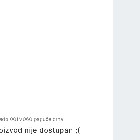
ado 001M060 papuče crna
oizvod nije dostupan ;(