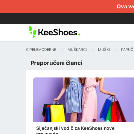
Ova we
CIPELEMODERNE
MUŠKARCI
MUŠKI
PAPUČ
Preporučeni članci
Siječanjski vodič za KeeShoes nove
proizvode