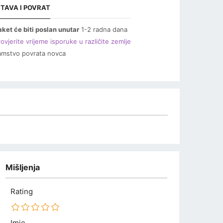
TAVA I POVRAT
aket će biti poslan unutar
1-2 radna dana
ovjerite vrijeme isporuke u različite zemlje
amstvo povrata novca
Mišljenja
Rating
Imię