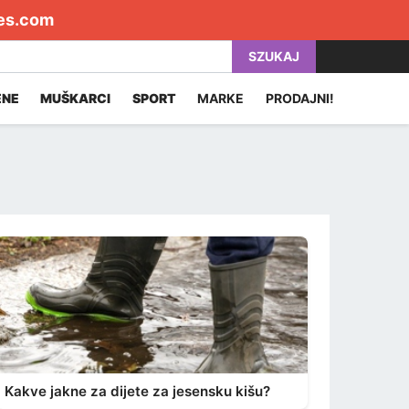
es.com
SZUKAJ
ENE
MUŠKARCI
SPORT
MARKE
PRODAJNI!
Kakve jakne za dijete za jesensku kišu?