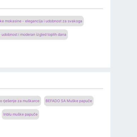
e mokasine - elegancija i udobnost za svakoga
 udobnost i moderan izgled toplih dana
o rješenje za muškarce
BEFADO SA Muške papuče
Inblu muške papuče