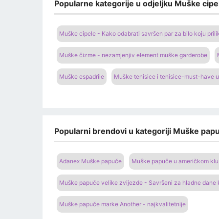
Popularne kategorije u odjeljku Muške cipel
Muške cipele - Kako odabrati savršen par za bilo koju prili
Muške čizme - nezamjenjiv element muške garderobe
Muške espadrile
Muške tenisice i tenisice-must-have u
Popularni brendovi u kategoriji Muške papu
Adanex Muške papuče
Muške papuče u američkom klubu
Muške papuče velike zvijezde - Savršeni za hladne dane
Muške papuče marke Another - najkvalitetnije