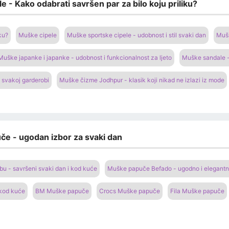
e - Kako odabrati savršen par za bilo koju priliku?
ku?
Muške cipele
Muške sportske cipele - udobnost i stil svaki dan
Mušk
Muške japanke i japanke - udobnost i funkcionalnost za ljeto
Muške sandale -
 svakoj garderobi
Muške čizme Jodhpur - klasik koji nikad ne izlazi iz mode
če - ugodan izbor za svaki dan
 - savršeni svaki dan i kod kuće
Muške papuče Befado - ugodno i elegantn
 kod kuće
BM Muške papuče
Crocs Muške papuče
Fila Muške papuče