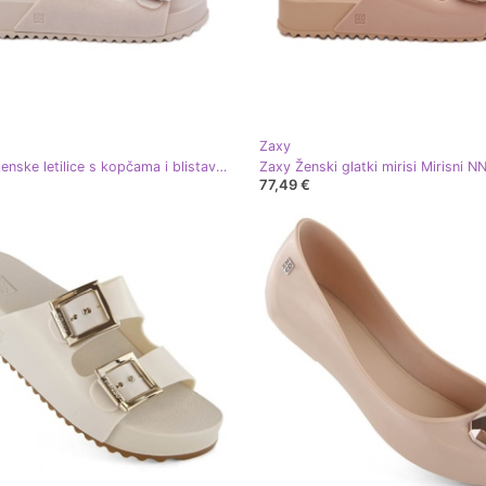
Zaxy
Mirisne ženske letilice s kopčama i blistavim Zaxy RR285056 bež
77,49 €