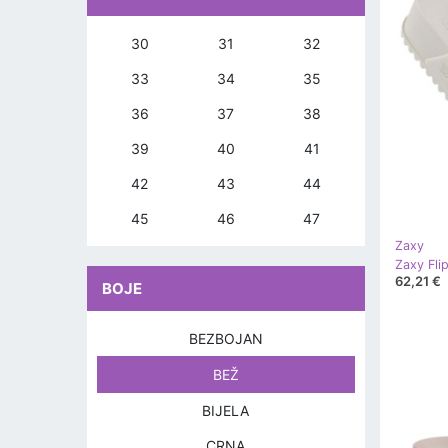
30
31
32
33
34
35
36
37
38
39
40
41
42
43
44
45
46
47
Zaxy
Zaxy Fli
62,21 €
BOJE
BEZBOJAN
BEŽ
BIJELA
CRNA