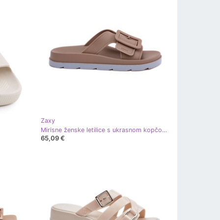
Zaxy
Mirisne ženske letilice s ukrasnom kopčom Zaxy RR285076 bež
65,09 €