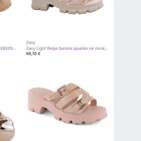
Zaxy
Zaxy Ženski glatki mirisi Mirisni NN285092 bež
Zaxy Light Beige ženske japanke na visoku petu bež
66,10 €