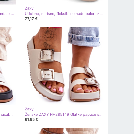
Zaxy
Udobne ženske mirisne gumene sandale Zaxy NN285040 bež
Udobne, mirisne, fleksibilne nude balerinke Zaxy NN285010 bež
77,17 €
Zaxy
ZAXY ženske veganske sandale na čičak JJ285015 svijetlo bež
Ženske ZAXY HH285149 Glatke papuče svijetlo bež
61,95 €