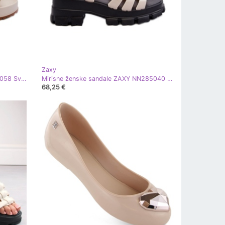
Zaxy
Ženske glatke patike ZAXY NN285058 Svijetlo bež
Mirisne ženske sandale ZAXY NN285040 Svijetlo bež
68,25 €