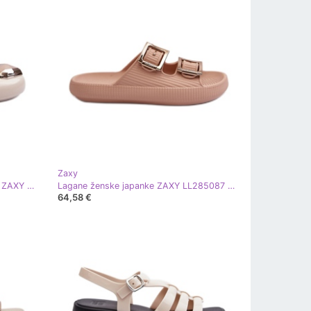
Zaxy
Ženske mirisne balerinke sa srcem ZAXY NN285009 Svijetlo bež
Lagane ženske japanke ZAXY LL285087 bež
64,58 €