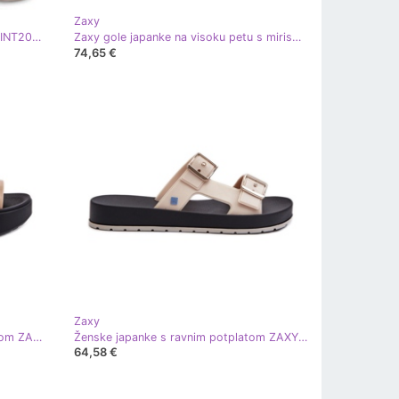
Zaxy
Udobne, mirisne balerinke Zaxy W INT2007A nude bež
Zaxy gole japanke na visoku petu s mirisom W NN285044 INT2009B bež
74,65 €
Zaxy
Mirisne ženske sandale s platformom ZAXY LL285063 Bež
Ženske japanke s ravnim potplatom ZAXY LL285072 svijetlo bež
64,58 €