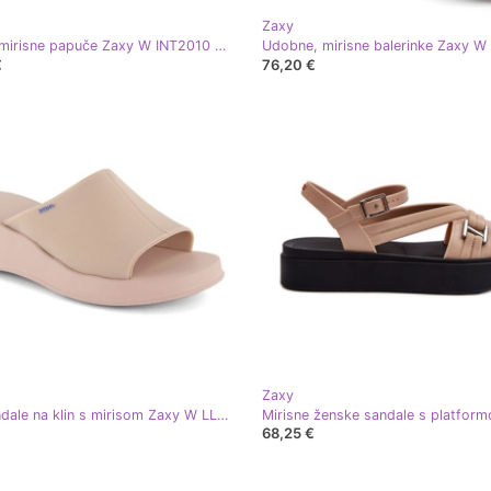
Zaxy
Udobne mirisne papuče Zaxy W INT2010 ecru bež
€
76,20 €
Zaxy
Zaxy sandale na klin s mirisom Zaxy W LL285083 INT2006A bež
68,25 €