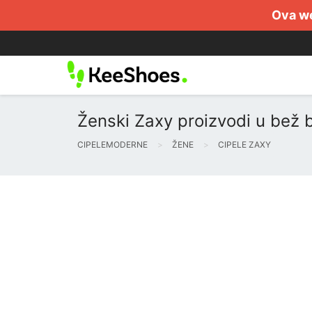
Ova we
Ženski Zaxy proizvodi u bež b
CIPELEMODERNE
ŽENE
CIPELE ZAXY