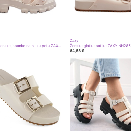
Zaxy
Mirisne ženske japanke na nisku petu ZAXY NN285042 svijetlo bež
64,58 €