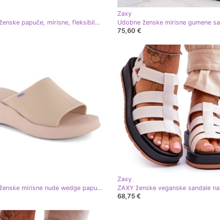
Zaxy
Udobne ženske papuče, mirisne, fleksibilna guma Ekri Zaxy NN285058 bež
75,60 €
Zaxy
Udobne ženske mirisne nude wedge papuče Zaxy LL285083 bež
68,75 €