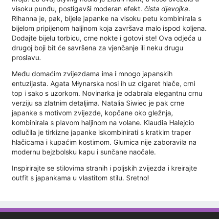
visoku punđu, postigavši ​​moderan efekt.
čista djevojka
.
Rihanna je, pak, bijele japanke na visoku petu kombinirala s
bijelom pripijenom haljinom koja završava malo ispod koljena.
Dodajte bijelu torbicu, crne nokte i gotovi ste! Ova odjeća u
drugoj boji bit će savršena za vjenčanje ili neku drugu
proslavu.
Među domaćim zvijezdama ima i mnogo japanskih
entuzijasta. Agata Młynarska nosi ih uz cigaret hlače, crni
top i sako s uzorkom. Novinarka je odabrala elegantnu crnu
verziju sa zlatnim detaljima. Natalia Siwiec je pak crne
japanke s motivom zvijezde, kopčane oko gležnja,
kombinirala s plavom haljinom na volane. Klaudia Halejcio
odlučila je tirkizne japanke iskombinirati s kratkim traper
hlačicama i kupaćim kostimom. Glumica nije zaboravila na
modernu bejzbolsku kapu i sunčane naočale.
Inspirirajte se stilovima stranih i poljskih zvijezda i kreirajte
outfit s japankama u vlastitom stilu. Sretno!