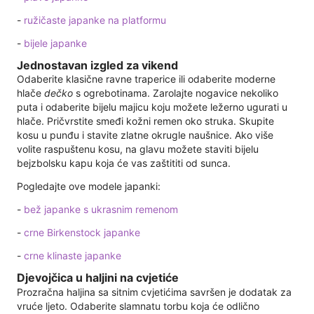
-
ružičaste japanke na platformu
-
bijele japanke
Jednostavan izgled za vikend
Odaberite klasične ravne traperice ili odaberite moderne
hlače
dečko
s ogrebotinama. Zarolajte nogavice nekoliko
puta i odaberite bijelu majicu koju možete ležerno ugurati u
hlače. Pričvrstite smeđi kožni remen oko struka. Skupite
kosu u punđu i stavite zlatne okrugle naušnice. Ako više
volite raspuštenu kosu, na glavu možete staviti bijelu
bejzbolsku kapu koja će vas zaštititi od sunca.
Pogledajte ove modele japanki:
-
bež japanke s ukrasnim remenom
-
crne Birkenstock japanke
-
crne klinaste japanke
Djevojčica u haljini na cvjetiće
Prozračna haljina sa sitnim cvjetićima savršen je dodatak za
vruće ljeto. Odaberite slamnatu torbu koja će odlično