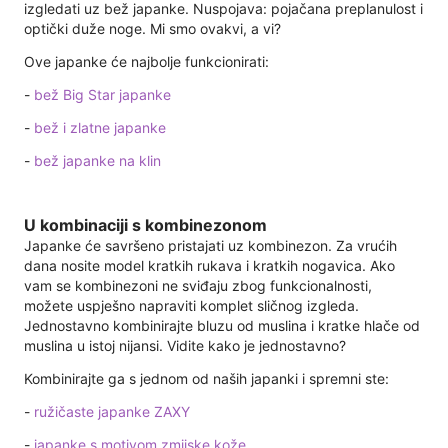
izgledati uz bež japanke. Nuspojava: pojačana preplanulost i
optički duže noge. Mi smo ovakvi, a vi?
Ove japanke će najbolje funkcionirati:
-
bež Big Star japanke
-
bež i zlatne japanke
-
bež japanke na klin
U kombinaciji s kombinezonom
Japanke će savršeno pristajati uz kombinezon. Za vrućih
dana nosite model kratkih rukava i kratkih nogavica. Ako
vam se kombinezoni ne sviđaju zbog funkcionalnosti,
možete uspješno napraviti komplet sličnog izgleda.
Jednostavno kombinirajte bluzu od muslina i kratke hlače od
muslina u istoj nijansi. Vidite kako je jednostavno?
Kombinirajte ga s jednom od naših japanki i spremni ste:
-
ružičaste japanke ZAXY
-
japanke s motivom zmijske kože