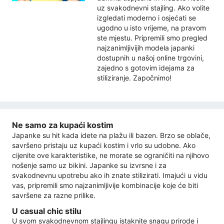
uz svakodnevni stajling. Ako volite
izgledati moderno i osjećati se
ugodno u isto vrijeme, na pravom
ste mjestu. Pripremili smo pregled
najzanimljivijih modela japanki
dostupnih u našoj online trgovini,
zajedno s gotovim idejama za
stiliziranje. Započnimo!
Ne samo za kupaći kostim
Japanke su hit kada idete na plažu ili bazen. Brzo se oblače,
savršeno pristaju uz kupaći kostim i vrlo su udobne. Ako
cijenite ove karakteristike, ne morate se ograničiti na njihovo
nošenje samo uz bikini. Japanke su izvrsne i za
svakodnevnu upotrebu ako ih znate stilizirati. Imajući u vidu
vas, pripremili smo najzanimljivije kombinacije koje će biti
savršene za razne prilike.
U casual chic stilu
U svom svakodnevnom stajlingu istaknite snagu prirode i