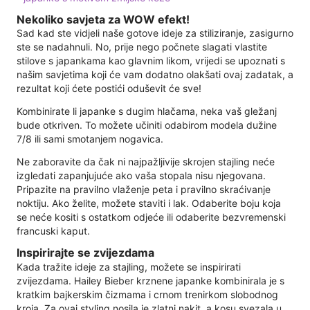
Nekoliko savjeta za WOW efekt!
Sad kad ste vidjeli naše gotove ideje za stiliziranje, zasigurno
ste se nadahnuli. No, prije nego počnete slagati vlastite
stilove s japankama kao glavnim likom, vrijedi se upoznati s
našim savjetima koji će vam dodatno olakšati ovaj zadatak, a
rezultat koji ćete postići oduševit će sve!
Kombinirate li japanke s dugim hlačama, neka vaš gležanj
bude otkriven. To možete učiniti odabirom modela dužine
7/8 ili sami smotanjem nogavica.
Ne zaboravite da čak ni najpažljivije skrojen stajling neće
izgledati zapanjujuće ako vaša stopala nisu njegovana.
Pripazite na pravilno vlaženje peta i pravilno skraćivanje
noktiju. Ako želite, možete staviti i lak. Odaberite boju koja
se neće kositi s ostatkom odjeće ili odaberite bezvremenski
francuski kaput.
Inspirirajte se zvijezdama
Kada tražite ideje za stajling, možete se inspirirati
zvijezdama. Hailey Bieber krznene japanke kombinirala je s
kratkim bajkerskim čizmama i crnom trenirkom slobodnog
kroja. Za ovaj styling nosila je zlatni nakit, a kosu svezala u