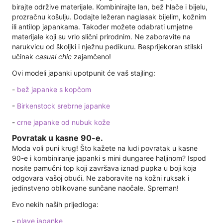
birajte održive materijale. Kombinirajte lan, bež hlače i bijelu,
prozračnu košulju. Dodajte ležeran naglasak bijelim, kožnim
ili antilop japankama. Također možete odabrati umjetne
materijale koji su vrlo slični prirodnim. Ne zaboravite na
narukvicu od školjki i nježnu pedikuru. Besprijekoran stilski
učinak
casual chic
zajamčeno!
Ovi modeli japanki upotpunit će vaš stajling:
-
bež japanke s kopčom
-
Birkenstock srebrne japanke
-
crne japanke od nubuk kože
Povratak u kasne 90-e.
Moda voli puni krug! Što kažete na ludi povratak u kasne
90-e i kombiniranje japanki s mini dungaree haljinom? Ispod
nosite pamučni top koji završava iznad pupka u boji koja
odgovara vašoj obući. Ne zaboravite na kožni ruksak i
jedinstveno oblikovane sunčane naočale. Spreman!
Evo nekih naših prijedloga:
-
plave japanke