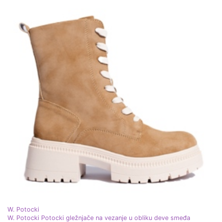
W. Potocki
W. Potocki Potocki gležnjače na vezanje u obliku deve smeđa