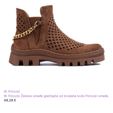
W. Potocki
W. Potocki Ženske smeđe gležnjače od brušene kože Potocki smeđa
48,26 €