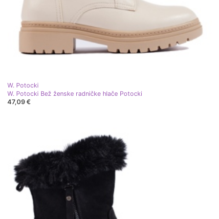
W. Potocki
W. Potocki Bež ženske radničke hlače Potocki
47,09 €