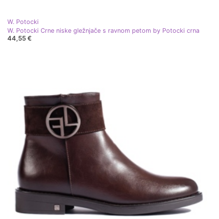
W. Potocki
W. Potocki Crne niske gležnjače s ravnom petom by Potocki crna
44,55 €