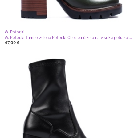
W. Potocki
W. Potocki Tamno zelene Potocki Chelsea čizme na visoku petu zelena
47,09 €