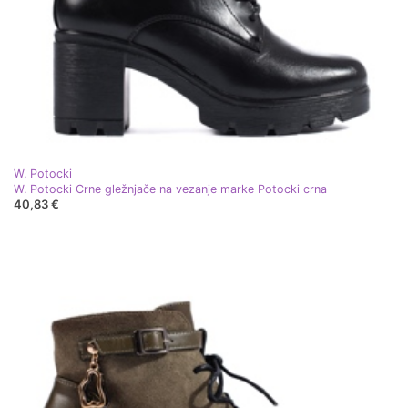
W. Potocki
W. Potocki Crne gležnjače na vezanje marke Potocki crna
40,83 €