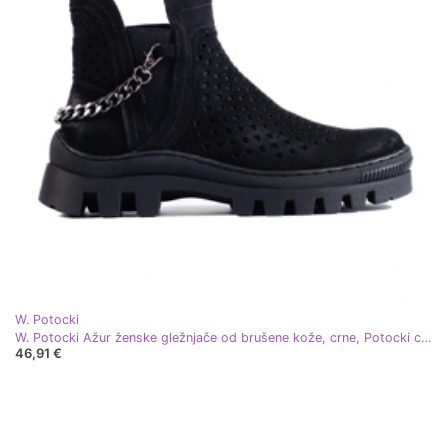
W. Potocki
W. Potocki Ažur ženske gležnjače od brušene kože, crne, Potocki crna
46,91 €