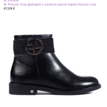
W. Potocki
W. Potocki Crne gležnjače s visokom petom marke Potocki crna
47,09 €