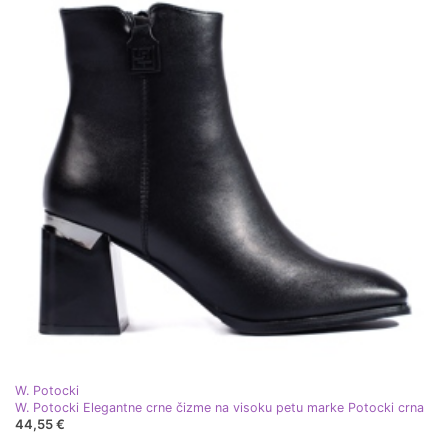
W. Potocki
W. Potocki Elegantne crne čizme na visoku petu marke Potocki crna
44,55 €