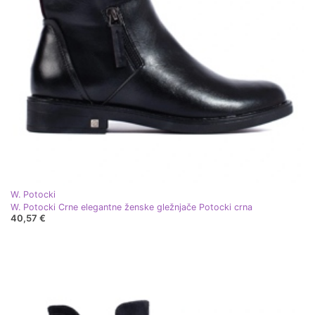
W. Potocki
W. Potocki Crne elegantne ženske gležnjače Potocki crna
40,57 €