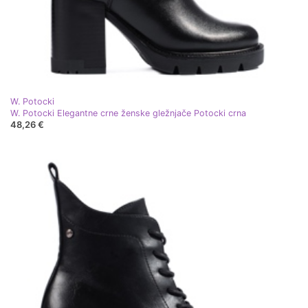
W. Potocki
W. Potocki Elegantne crne ženske gležnjače Potocki crna
48,26 €