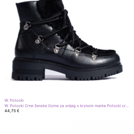
W. Potocki
W. Potocki Crne ženske čizme za snijeg s krznom marke Potocki crna
44,75 €