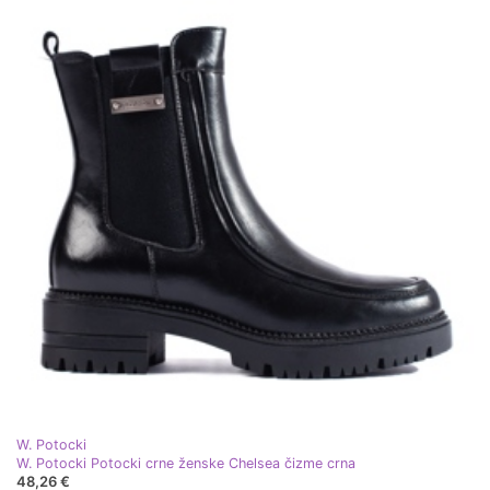
W. Potocki
W. Potocki Potocki crne ženske Chelsea čizme crna
48,26 €