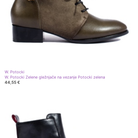
W. Potocki
W. Potocki Zelene gležnjače na vezanje Potocki zelena
44,55 €