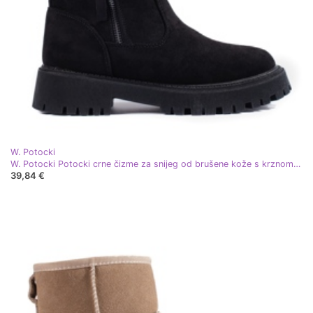
W. Potocki
W. Potocki Potocki crne čizme za snijeg od brušene kože s krznom crna
39,84 €