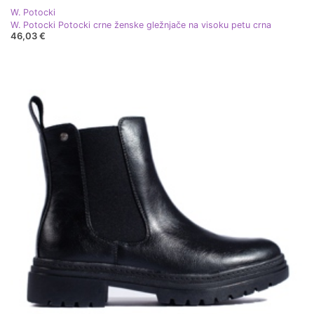
W. Potocki
W. Potocki Potocki crne ženske gležnjače na visoku petu crna
46,03 €