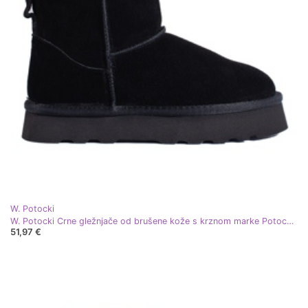
W. Potocki
W. Potocki Crne gležnjače od brušene kože s krznom marke Potocki crna
51,97 €