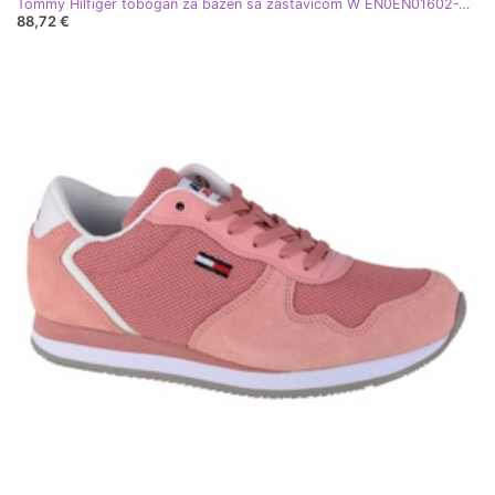
Tommy Hilfiger tobogan za bazen sa zastavicom W EN0EN01602-VTC ružičasta
88,72 €