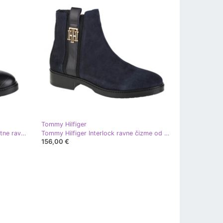
Tommy Hilfiger
Tommy Hilfiger Croco Look elegantne ravne čizme W FW0FW05348-BDS crna
Tommy Hilfiger Interlock ravne čizme od antilopa W FW0FW05184-DW5 tamnoplava
156,00 €