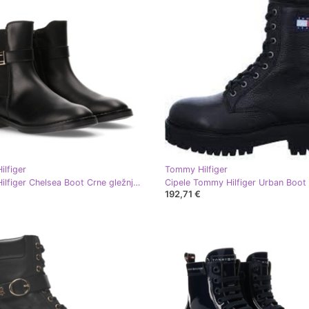
lfiger
Tommy Hilfiger
Tommy Hilfiger Chelsea Boot Crne gležnjače T4A5-33048-0036999-999 crna
€
192,71 €