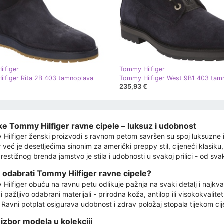
lfiger
Tommy Hilfiger
lfiger Rita 2B 403 tamnoplava
Tommy Hilfiger West 9B1 403 tam
€
235,93 €
e Tommy Hilfiger ravne cipele – luksuz i udobnost
Hilfiger ženski proizvodi s ravnom petom savršen su spoj luksuzn
r već je desetljećima sinonim za američki preppy stil, cijeneći klasiku
restižnog brenda jamstvo je stila i udobnosti u svakoj prilici - od sv
 odabrati Tommy Hilfiger ravne cipele?
ilfiger obuću na ravnu petu odlikuje pažnja na svaki detalj i najkvalit
i pažljivo odabrani materijali - prirodna koža, antilop ili visokokvalit
 Ravni potplat osigurava udobnost i zdrav položaj stopala tijekom cij
 izbor modela u kolekciji