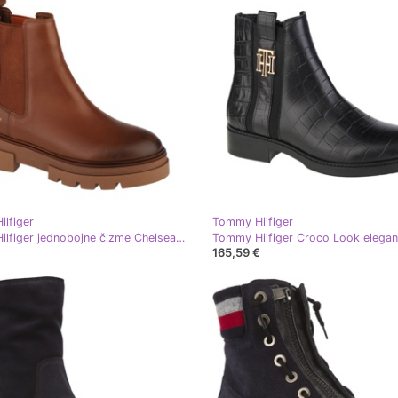
lfiger
Tommy Hilfiger
Tommy Hilfiger jednobojne čizme Chelsea M FW0FW05950-GVI smeđa
€
165,59 €