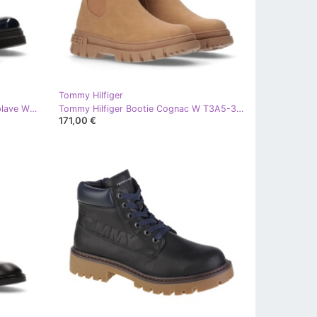
Tommy Hilfiger
Tommy Hilfiger Čizme na vezanje plave W T4A5-33040-0775800-800 crna
Tommy Hilfiger Bootie Cognac W T3A5-33059-0315582-582 gležnjače smeđa
171,00 €