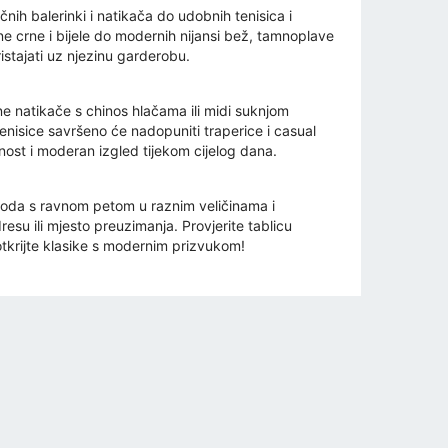
nih balerinki i natikača do udobnih tenisica i
 crne i bijele do modernih nijansi bež, tamnoplave
istajati uz njezinu garderobu.
e natikače s chinos hlačama ili midi suknjom
enisice savršeno će nadopuniti traperice i casual
nost i moderan izgled tijekom cijelog dana.
zvoda s ravnom petom u raznim veličinama i
su ili mjesto preuzimanja. Provjerite tablicu
 otkrijte klasike s modernim prizvukom!