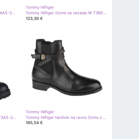
Tommy Hilfiger
Tommy Hilfiger Chelsea čizma W T4A5-33045-0036999-999 crna
Tommy Hilfiger čizme na vezanje W T3B5-32088-0777800 plava
123,30 €
Tommy Hilfiger
Čizme Tommy Hilfiger Chelsea W T3A5-31198-0289999 crna
Tommy Hilfiger hardver na ravnu čizmu s remenom W FW0FW05967-BDS crna
165,54 €