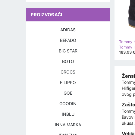
PROIZVOĐAČI
ADIDAS
BEFADO
Tommy Hi
Tommy Hi
BIG STAR
183,93 
BOTO
CROCS
Žensk
Tommy 
FILIPPO
Hilfige
GOE
ovog p
GOODIN
Zašto
Tommy H
INBLU
šavovi 
ukusa.
INNA MARKA
Veliki