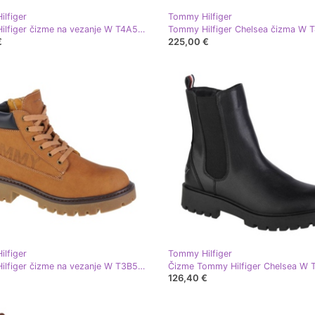
lfiger
Tommy Hilfiger
Tommy Hilfiger čizme na vezanje W T4A5-33030-1453500-500 bež
€
225,00 €
lfiger
Tommy Hilfiger
Tommy Hilfiger čizme na vezanje W T3B5-32088-0777206 žuta boja
126,40 €