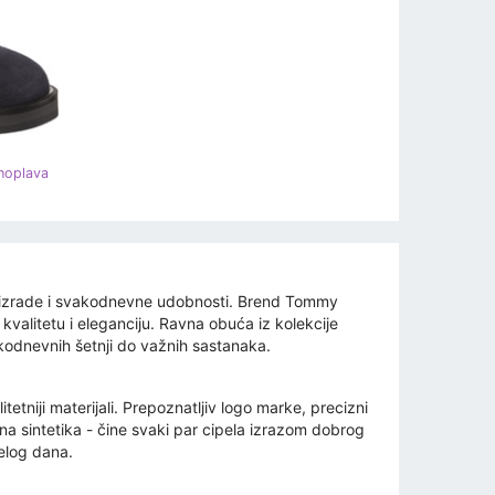
noplava
e izrade i svakodnevne udobnosti. Brend Tommy
, kvalitetu i eleganciju. Ravna obuća iz kolekcije
akodnevnih šetnji do važnih sastanaka.
etniji materijali. Prepoznatljiv logo marke, precizni
etna sintetika - čine svaki par cipela izrazom dobrog
elog dana.