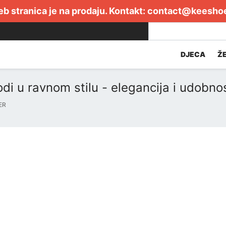
b stranica je na prodaju. Kontakt:
contact@keesho
DJECA
Ž
di u ravnom stilu - elegancija i udobno
ER