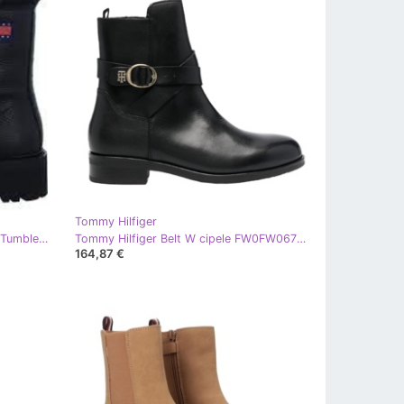
Tommy Hilfiger
Cipele Tommy Hilfiger Urban Boot Tumbled Ltr Wl W EN0EN02317BDS crna
Tommy Hilfiger Belt W cipele FW0FW06753 crna
164,87 €