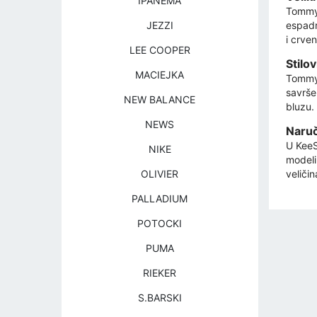
IPANEMA
Tommy 
espadr
JEZZI
i crve
LEE COOPER
Stilo
MACIEJKA
Tommy 
savrše
NEW BALANCE
bluzu.
NEWS
Naruč
U KeeS
NIKE
modeli
OLIVIER
veliči
PALLADIUM
POTOCKI
PUMA
RIEKER
S.BARSKI