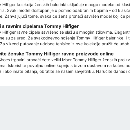
Hilfiger kolekcija ženskih balerinki uključuje mnogo modela: od klasič
ila. Svaki model dostupan je u pomno odabranim bojama - od klasične
ne. Zahvaljujući tome, svaka će žena pronaći savršen model koji će pr
vi s ravnim cipelama Tommy Hilfiger
Hilfiger ravne cipele savršeno se slažu s mnogim stilovima. Elegantn
ne su za ured. Za svakodnevno nošenje Tommy Hilfiger balerinke ili t
 Za vikend putovanje udobne tenisice iz ove kolekcije pružit će udob
ite ženske Tommy Hilfiger ravne proizvode online
hoes trgovini pronaći ćete veliki izbor Tommy Hilfiger ženskih proi
ma. Iskoristite povoljnu online kupnju s brzom dostavom na kućnu adre
na i ako imate pitanja, obratite se našem savjetniku. Naručite danas i