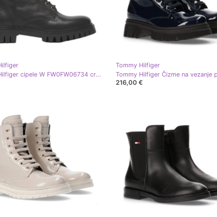
lfiger
Tommy Hilfiger
Tommy Hilfiger cipele W FW0FW06734 crna
€
216,00 €