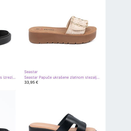
Seastar
Seastar Crne sandale na platformi s izrezima crna
Seastar Papuče ukrašene zlatnom stezaljkom zlatni
33,95 €