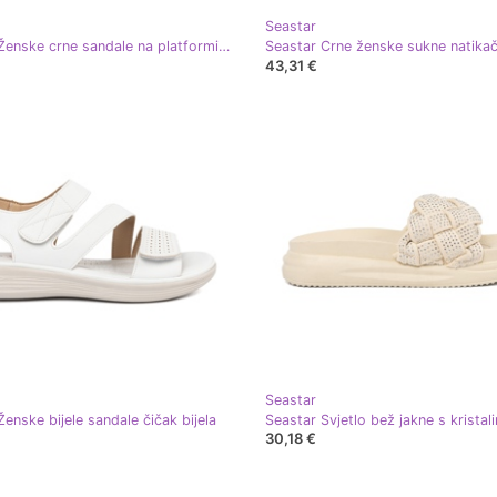
Seastar
Seastar Ženske crne sandale na platformi crna
Seastar Crne ženske sukne natikač
43,31 €
Seastar
enske bijele sandale čičak bijela
Seastar Svjetlo bež jakne s kristal
30,18 €