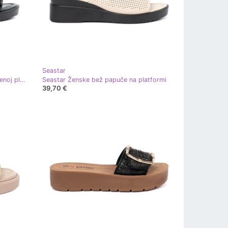
Seastar
Seastar Crni okret -Flops na otvorenoj platformi crna
Seastar Ženske bež papuče na platformi
39,70 €