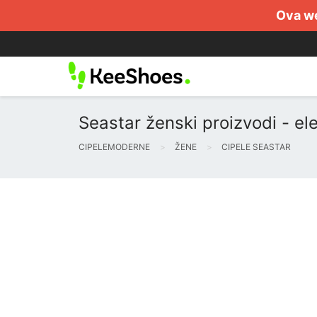
Ova we
Seastar ženski proizvodi - el
CIPELEMODERNE
ŽENE
CIPELE SEASTAR