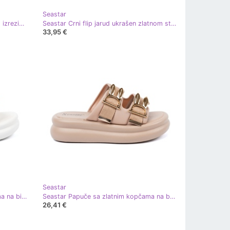
Seastar
Seastar Bež sandale na platformi s izrezima
Seastar Crni flip jarud ukrašen zlatnom stezaljkom crna
33,95 €
Seastar
Seastar Papuče sa zlatnim kopčama na bijeloj platformi bijela
Seastar Papuče sa zlatnim kopčama na bež platformi
26,41 €