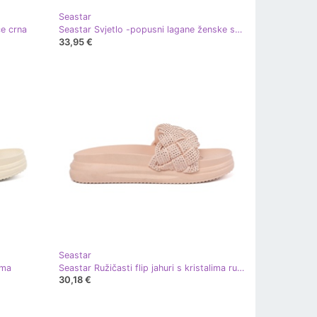
Seastar
e crna
Seastar Svjetlo -popusni lagane ženske sandale crna
33,95 €
Seastar
ima
Seastar Ružičasti flip jahuri s kristalima ružičasta
30,18 €