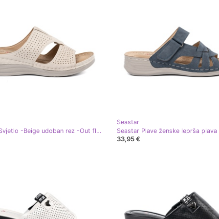
Seastar
Seastar Svjetlo -Beige udoban rez -Out flip flops bež
Seastar Plave ženske leprša plava
33,95 €