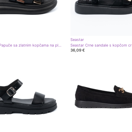
Seastar
Seastar Papuče sa zlatnim kopčama na platformi crna
Seastar Crne sandale s kopčom cr
36,09 €