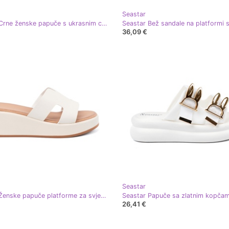
Seastar
Seastar Crne ženske papuče s ukrasnim cvijetom crna
36,09 €
Seastar
Seastar Ženske papuče platforme za svjetlost bež
26,41 €