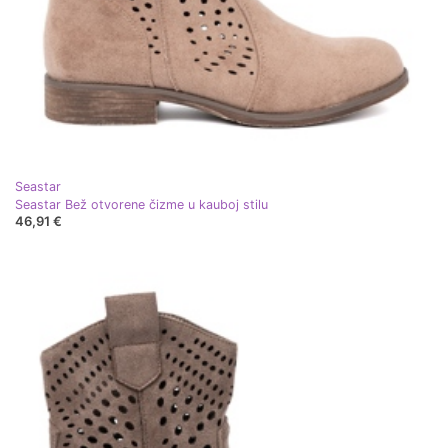
Seastar
Seastar Bež otvorene čizme u kauboj stilu
46,91 €