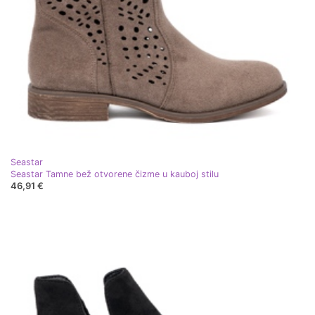
Seastar
Seastar Tamne bež otvorene čizme u kauboj stilu
46,91 €