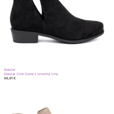
Seastar
Seastar Crne čizme s izrezima crna
46,91 €