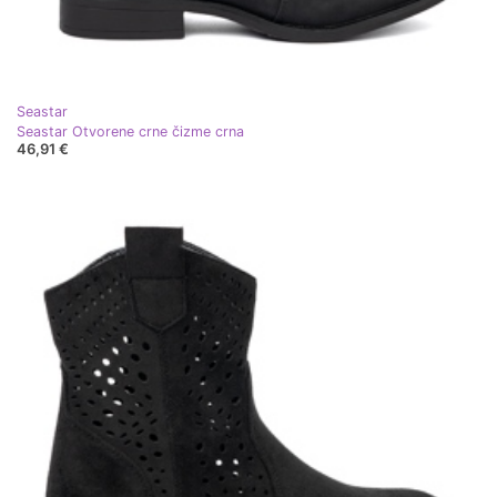
Seastar
Seastar Otvorene crne čizme crna
46,91 €