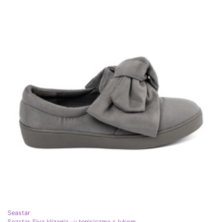
Seastar
Seastar Siva klizanja -u tenisicama s lukom