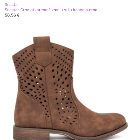
Seastar
Seastar Crne otvorene čizme u stilu kauboja crna
58,56 €