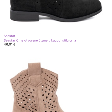
Seastar
Seastar Crne otvorene čizme u kauboj stilu crna
46,91 €