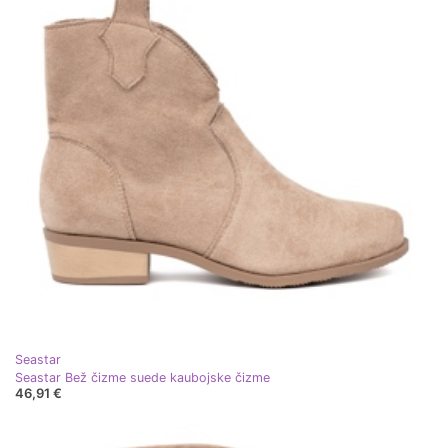
Seastar
Seastar Bež čizme suede kaubojske čizme
46,91 €