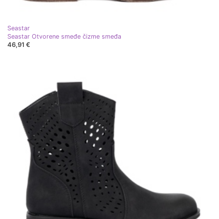
Seastar
Seastar Otvorene smeđe čizme smeđa
46,91 €