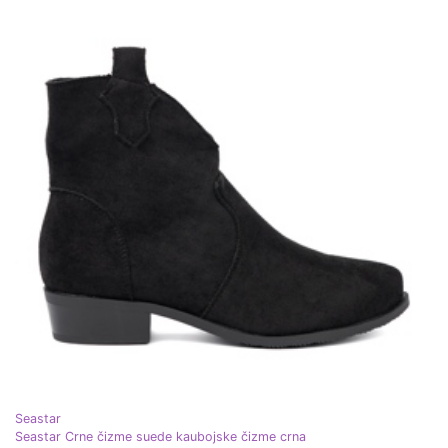
Seastar
Seastar Crne čizme suede kaubojske čizme crna