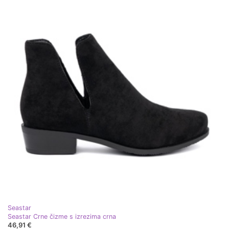
Seastar
Seastar Crne čizme s izrezima crna
46,91 €