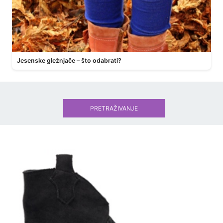
Jesenske gležnjače – što odabrati?
PRETRAŽIVANJE