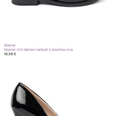
Seastar
Seastar Crni lakirani natikači s biserima crna
19,06 €