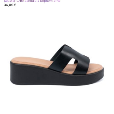
Seastar Crne sandale s kopčom crna
36,09 €