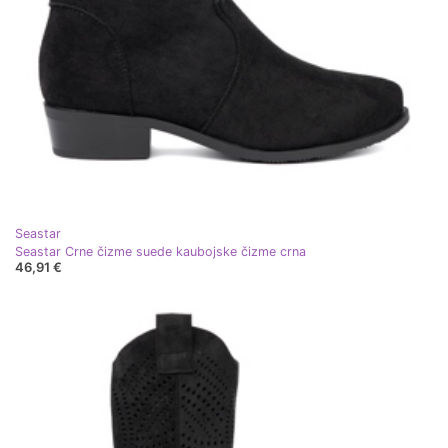
Seastar
Seastar Crne čizme suede kaubojske čizme crna
46,91 €