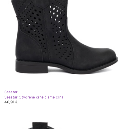
Seastar
Seastar Otvorene crne čizme crna
46,91 €