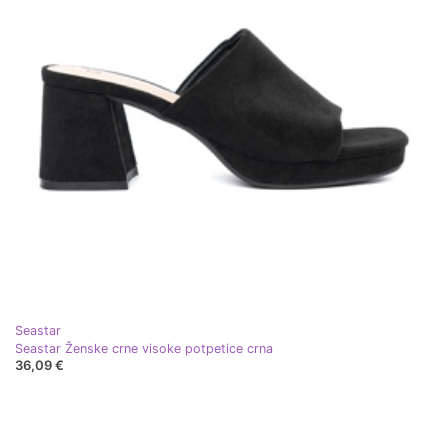
Seastar
Seastar Ženske crne visoke potpetice crna
36,09 €