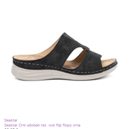
Seastar
Seastar Crni udoban rez -out flip flops crna