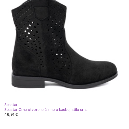
Seastar
Seastar Crne otvorene čizme u kauboj stilu crna
46,91 €