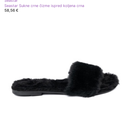
Seastar
Seastar Sukne crne čizme ispred koljena crna
58,56 €