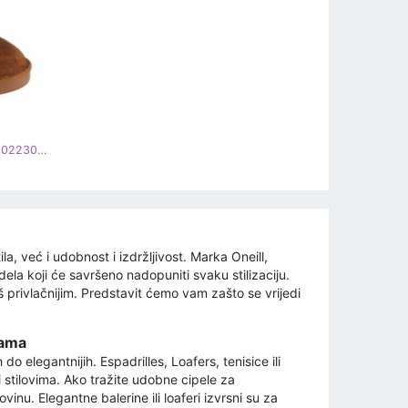
ONeill O'Neill Bolsa Chica High W 90223010-34B smeđa
a, već i udobnost i izdržljivost. Marka Oneill,
la koji će savršeno nadopuniti svaku stilizaciju.
š privlačnijim. Predstavit ćemo vam zašto se vrijedi
bama
o elegantnijih. Espadrilles, Loafers, tenisice ili
 i stilovima. Ako tražite udobne cipele za
inu. Elegantne balerine ili loaferi izvrsni su za