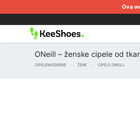
Ova we
ONeill – ženske cipele od tka
CIPELEMODERNE
ŽENE
CIPELE ONEILL