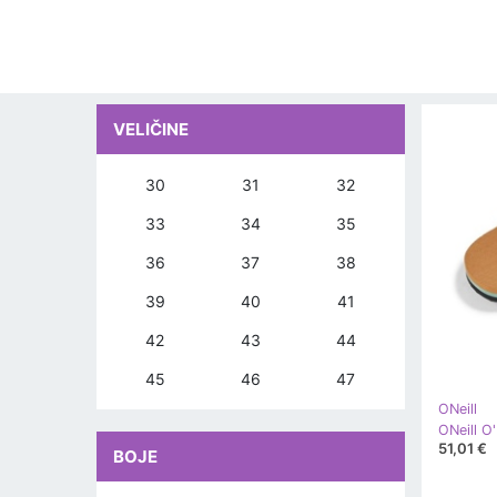
VELIČINE
30
31
32
33
34
35
36
37
38
39
40
41
42
43
44
45
46
47
ONeill
51,01 €
BOJE