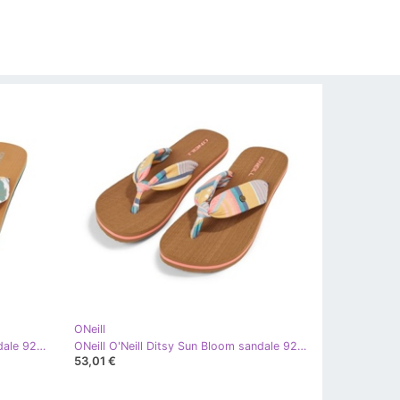
ONeill
ONeill O'Neill Ditsy Sun Bloom sandale 92800613232 japanke bijela
ONeill O'Neill Ditsy Sun Bloom sandale 92800613226 japanke ružičasta
53,01 €