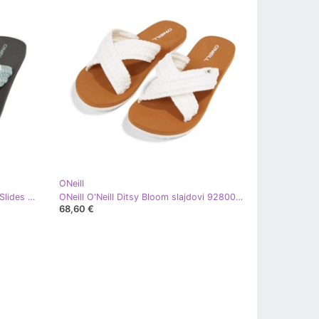
ONeill
ONeill O'Neill japanke Ditsy Bloom Slides 92800613220 zelena
ONeill O'Neill Ditsy Bloom slajdovi 92800613214 bijela
68,60 €