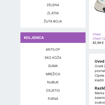
ZELENA
ZLATNI
ŽUTA BOJA
ONeill
KOLJENICA
82,99 €
ANTILOP
EKO KOŽA
Uvod 
GUMA
Oneill 
poznat
MREŽICA
Cipele
kladiti
NUBUK
Različ
OSJETIO
Marka O
balerin
PJENA
svakodn