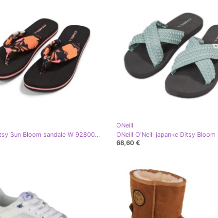
ONeill
ONeill Ditsy Sun Bloom sandale W 92800613244 japanke višebojan
68,60 €