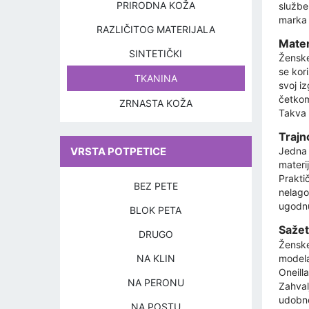
PRIRODNA KOŽA
službe
marka 
RAZLIČITOG MATERIJALA
Mater
SINTETIČKI
Ženske
se kori
TKANINA
svoj iz
četkom
ZRNASTA KOŽA
Takva 
Trajn
VRSTA POTPETICE
Jedna 
materi
Prakti
BEZ PETE
nelago
ugodn
BLOK PETA
Sažet
DRUGO
Ženske 
modela
NA KLIN
Oneill
NA PERONU
Zahvalj
udobno
NA POSTU