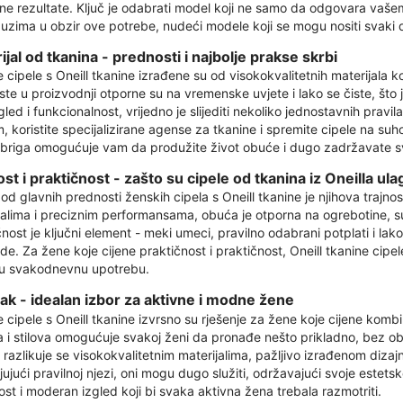
ne rezultate. Ključ je odabrati model koji ne samo da odgovara vašem
uzima u obzir ove potrebe, nudeći modele koji se mogu nositi svaki d
ijal od tkanina - prednosti i najbolje prakse skrbi
 cipele s Oneill tkanine izrađene su od visokokvalitetnih materijala k
ste u proizvodnji otporne su na vremenske uvjete i lako se čiste, što 
gled i funkcionalnost, vrijedno je slijediti nekoliko jednostavnih prav
, koristite specijalizirane agense za tkanine i spremite cipele na su
briga omogućuje vam da produžite život obuće i dugo zadržavate svo
ost i praktičnost - zašto su cipele od tkanina iz Oneilla u
od glavnih prednosti ženskih cipela s Oneill tkanine je njihova trajnos
jalima i preciznim performansama, obuća je otporna na ogrebotine, suz
čnost je ključni element - meki umeci, pravilno odabrani potplati i la
de. Za žene koje cijene praktičnost i praktičnost, Oneill tkanine cipel
u svakodnevnu upotrebu.
ak - idealan izbor za aktivne i modne žene
cipele s Oneill tkanine izvrsno su rješenje za žene koje cijene kombina
 i stilova omogućuje svakoj ženi da pronađe nešto prikladno, bez obz
a razlikuje se visokokvalitetnim materijalima, pažljivo izrađenom diz
ujući pravilnoj njezi, oni mogu dugo služiti, održavajući svoje estetsk
st i moderan izgled koji bi svaka aktivna žena trebala razmotriti.