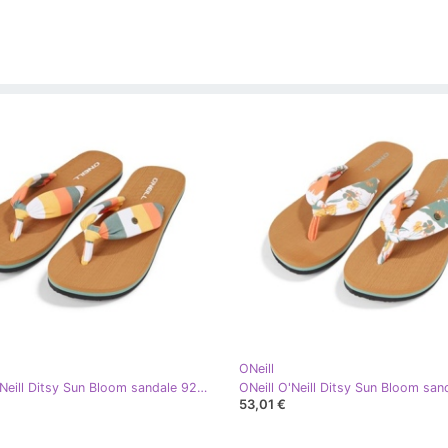
ONeill
ONeill O'Neill Ditsy Sun Bloom sandale 92800613238 japanke bijela
53,01 €