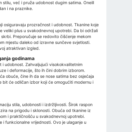
 stilu, već i pruža udobnost dugim satima. Oneill
an i na praznike.
oji osiguravaju prozračnost i udobnost. Tkanine koje
je veliki plus u svakodnevnoj upotrebi. Da bi održali
ila skrbi. Preporučuje se redovito čišćenje mekom
hom mjestu daleko od izravne sunčeve svjetlosti.
j atraktivan izgled.
laganja godinama
t i udobnost. Zahvaljujući visokokvalitetnim
e i deformacije, što ih čini dobrim izborom.
koća obuće, čine ih da se nose satima bez osjećaja
e bit će odličan izbor koji će omogućiti modernu i
ciju stila, udobnosti i izdržljivosti. Širok raspon
ira na prigodu i sklonosti. Obuća od tkanine iz
ajnom i praktičnošću u svakodnevnoj upotrebi.
e i funkcionalne vrijednosti. Ovo je ulaganje u