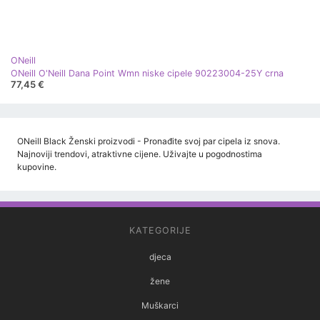
ONeill
ONeill O'Neill Dana Point Wmn niske cipele 90223004-25Y crna
77,45 €
ONeill Black Ženski proizvodi - Pronađite svoj par cipela iz snova.
Najnoviji trendovi, atraktivne cijene. Uživajte u pogodnostima
kupovine.
KATEGORIJE
djeca
žene
Muškarci