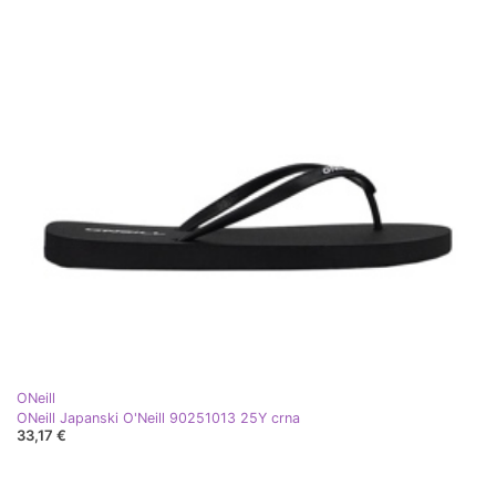
ONeill
ONeill Japanski O'Neill 90251013 25Y crna
33,17 €