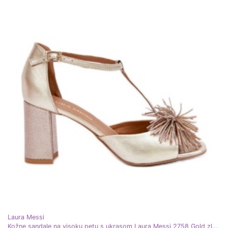
Laura Messi
Kožne sandale na visoku petu s ukrasom Laura Messi 2758 Gold zlatni