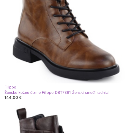
Filippo
Ženske kožne čizme Filippo DBT7361 Ženski smeđi radnici
144,00 €