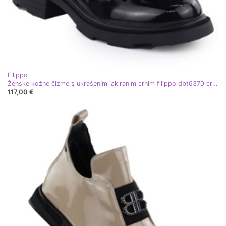
Filippo
Ženske kožne čizme s ukrašenim lakiranim crnim filippo dbt6370 crna
117,00 €