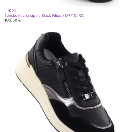
Filippo
Ženske kožne cipele Black Filippo DP7106/25
103,50 €