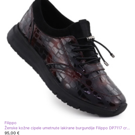
Filippo
Ženske kožne cipele umetnute lakirane burgundije Filippo DP7117 crvena
95,00 €