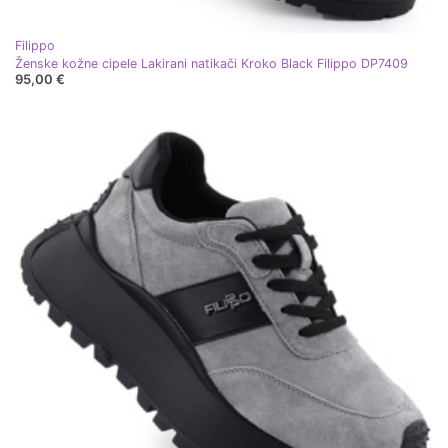
Filippo
Ženske kožne cipele Lakirani natikači Kroko Black Filippo DP7409
95,00 €