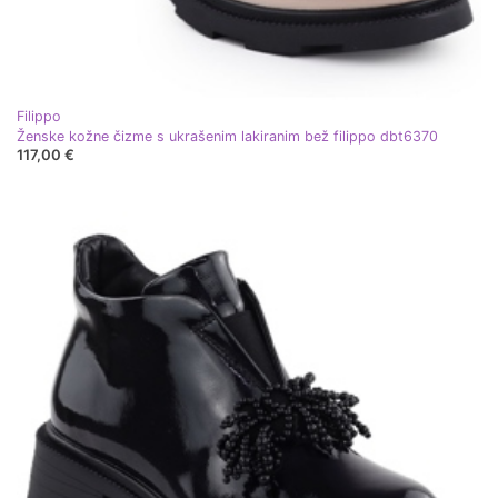
Filippo
Ženske kožne čizme s ukrašenim lakiranim bež filippo dbt6370
117,00 €