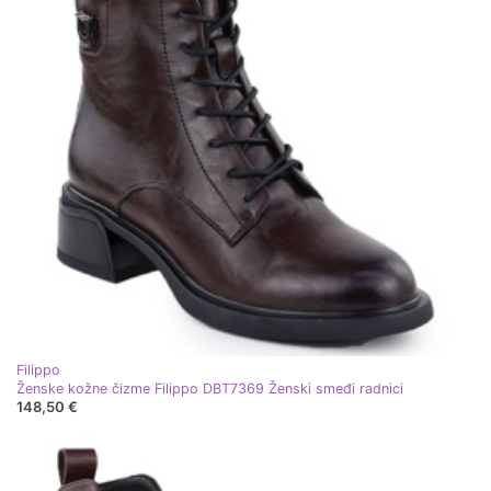
Filippo
Ženske kožne čizme Filippo DBT7369 Ženski smeđi radnici
148,50 €