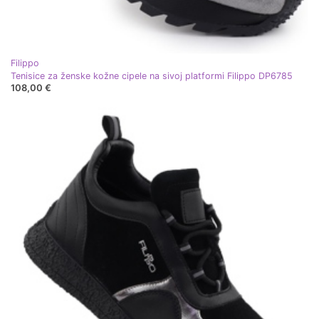
Filippo
Tenisice za ženske kožne cipele na sivoj platformi Filippo DP6785
108,00 €