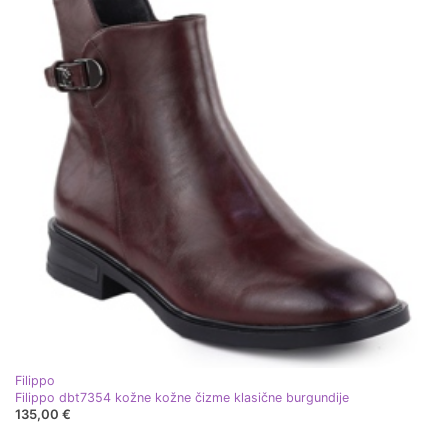
Filippo
Filippo dbt7354 kožne kožne čizme klasične burgundije
135,00 €