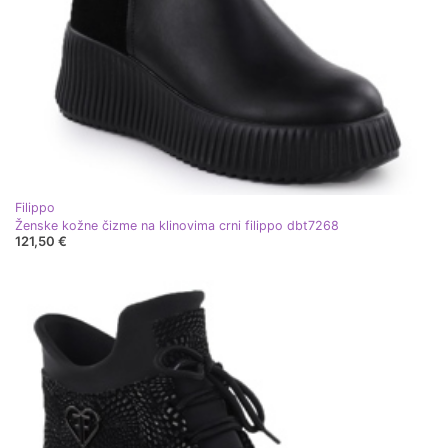
Filippo
Ženske kožne čizme na klinovima crni filippo dbt7268
121,50 €