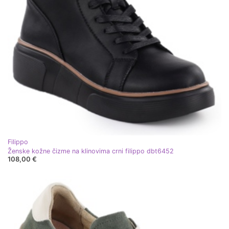
Filippo
Ženske kožne čizme na klinovima crni filippo dbt6452
108,00 €