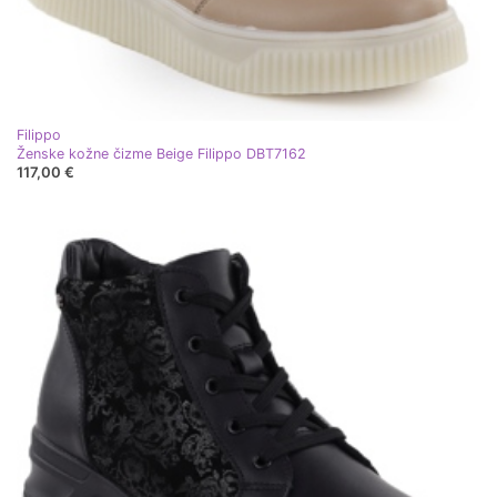
Filippo
Ženske kožne čizme Beige Filippo DBT7162
117,00 €