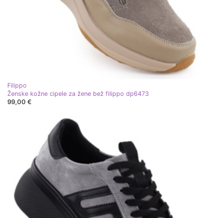
Filippo
Ženske kožne cipele za žene bež filippo dp6473
99,00 €