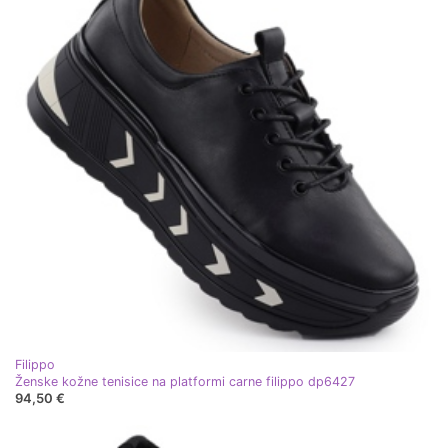
Filippo
Ženske kožne tenisice na platformi carne filippo dp6427
94,50 €