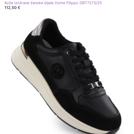
Kože izolirane ženske bijele čizme Filippo DBT7273/25
112,50 €