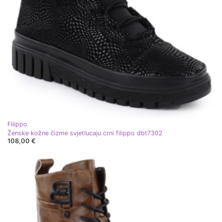
Filippo
Ženske kožne čizme svjetlucaju crni filippo dbt7302
108,00 €