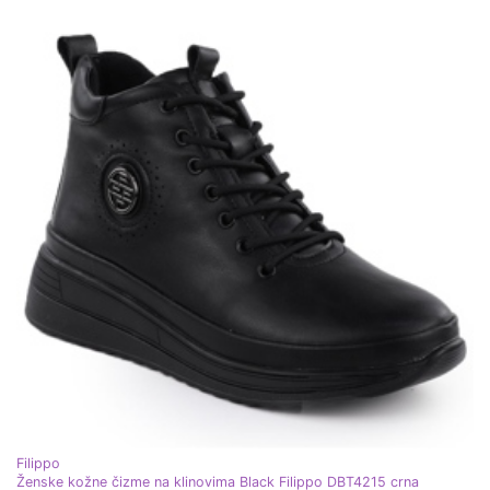
Filippo
Ženske kožne čizme na klinovima Black Filippo DBT4215 crna