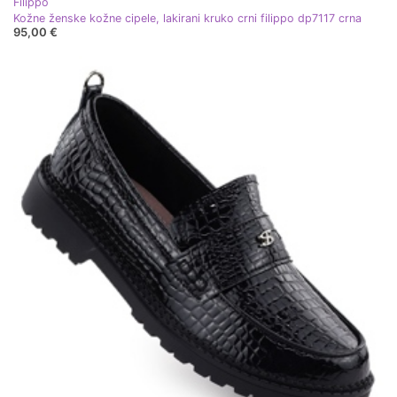
Filippo
Kožne ženske kožne cipele, lakirani kruko crni filippo dp7117 crna
95,00 €