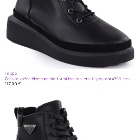
Filippo
Ženske kožne čizme na platformi izolirani crni filippo dbt4799 crna
117,00 €