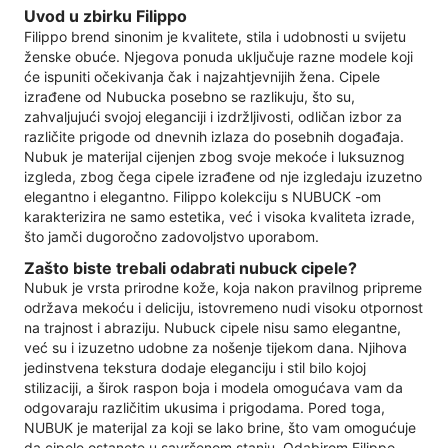
Uvod u zbirku Filippo
Filippo brend sinonim je kvalitete, stila i udobnosti u svijetu
ženske obuće. Njegova ponuda uključuje razne modele koji
će ispuniti očekivanja čak i najzahtjevnijih žena. Cipele
izrađene od Nubucka posebno se razlikuju, što su,
zahvaljujući svojoj eleganciji i izdržljivosti, odličan izbor za
različite prigode od dnevnih izlaza do posebnih događaja.
Nubuk je materijal cijenjen zbog svoje mekoće i luksuznog
izgleda, zbog čega cipele izrađene od nje izgledaju izuzetno
elegantno i elegantno. Filippo kolekciju s NUBUCK -om
karakterizira ne samo estetika, već i visoka kvaliteta izrade,
što jamči dugoročno zadovoljstvo uporabom.
Zašto biste trebali odabrati nubuck cipele?
Nubuk je vrsta prirodne kože, koja nakon pravilnog pripreme
održava mekoću i deliciju, istovremeno nudi visoku otpornost
na trajnost i abraziju. Nubuck cipele nisu samo elegantne,
već su i izuzetno udobne za nošenje tijekom dana. Njihova
jedinstvena tekstura dodaje eleganciju i stil bilo kojoj
stilizaciji, a širok raspon boja i modela omogućava vam da
odgovaraju različitim ukusima i prigodama. Pored toga,
NUBUK je materijal za koji se lako brine, što vam omogućuje
da cipele ostanete u savršenom stanju. Odabirom Filippo