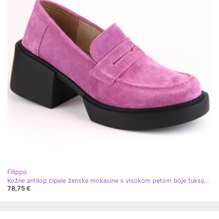
Filippo
Kožne antilop cipele ženske mokasine s visokom petom boje fuksije Filippo DP4685 ružičasta
78,75 €