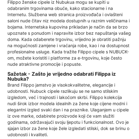
Filippo ženske cipele iz Nubukua mogu se kupiti u
odabranim trgovinama obuće, kako stacionarne i na
Internetu. Službena web stranica proizvođača i ovlašteni
saloni nude čitav niz modela dostupnih u raznim veličinama i
bojama. Internetska kupovina prikladan je način da se brzo
upoznate s ponudom i napravite izbor bez napuštanja vašeg
doma. Kada odaberete trgovinu, vrijedno je obratiti pažnju
na mogućnosti zamjene i vraćanja robe, kao i na dostupnost
profesionalne usluge. Kada tražite Filippo cipele s NUBUCK-
om, možete koristiti i platforme za e-trgovinu, koje često
nude atraktivne promocije i popuste.
Sažetak - Zašto je vrijedno odabrati Filippa iz
Nubuka?
Brand Filippo jamstvo je visokokvalitetne, elegancije i
udobnosti. Nubuck cipele razlikuju se ne samo stilskim
izgledom, već i trajnosti i lakoćom skrbi. Filippo kolekcija
nudi širok izbor modela idealnih za žene koje cijene modni i
elegantni izgled svaki dan i na praznike. Ulaganjem u cipele
iz ove marke, odabirete proizvode koji će vam služiti
godinama, održavajući svoju ljepotu i funkcionalnost. Ovo je
sjajan izbor za žene koje žele izgledati stilski, dok se brinu o
udobnosti i kvaliteti.