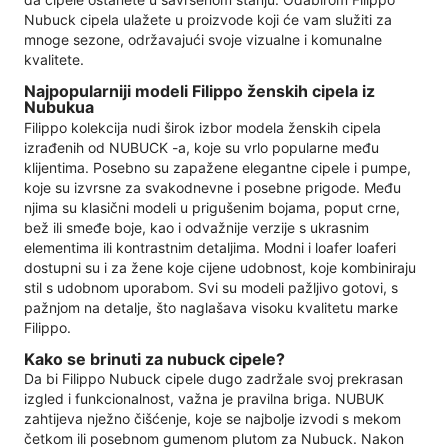
Nubuck cipela ulažete u proizvode koji će vam služiti za
mnoge sezone, održavajući svoje vizualne i komunalne
kvalitete.
Najpopularniji modeli Filippo ženskih cipela iz
Nubukua
Filippo kolekcija nudi širok izbor modela ženskih cipela
izrađenih od NUBUCK -a, koje su vrlo popularne među
klijentima. Posebno su zapažene elegantne cipele i pumpe,
koje su izvrsne za svakodnevne i posebne prigode. Među
njima su klasični modeli u prigušenim bojama, poput crne,
bež ili smeđe boje, kao i odvažnije verzije s ukrasnim
elementima ili kontrastnim detaljima. Modni i loafer loaferi
dostupni su i za žene koje cijene udobnost, koje kombiniraju
stil s udobnom uporabom. Svi su modeli pažljivo gotovi, s
pažnjom na detalje, što naglašava visoku kvalitetu marke
Filippo.
Kako se brinuti za nubuck cipele?
Da bi Filippo Nubuck cipele dugo zadržale svoj prekrasan
izgled i funkcionalnost, važna je pravilna briga. NUBUK
zahtijeva nježno čišćenje, koje se najbolje izvodi s mekom
četkom ili posebnom gumenom plutom za Nubuck. Nakon