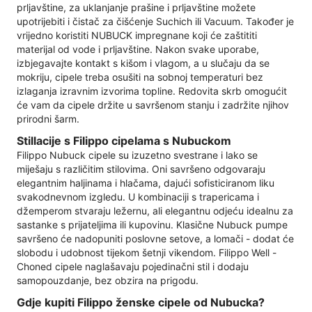
prljavštine, za uklanjanje prašine i prljavštine možete
upotrijebiti i čistač za čišćenje Suchich ili Vacuum. Također je
vrijedno koristiti NUBUCK impregnane koji će zaštititi
materijal od vode i prljavštine. Nakon svake uporabe,
izbjegavajte kontakt s kišom i vlagom, a u slučaju da se
mokriju, cipele treba osušiti na sobnoj temperaturi bez
izlaganja izravnim izvorima topline. Redovita skrb omogućit
će vam da cipele držite u savršenom stanju i zadržite njihov
prirodni šarm.
Stillacije s Filippo cipelama s Nubuckom
Filippo Nubuck cipele su izuzetno svestrane i lako se
miješaju s različitim stilovima. Oni savršeno odgovaraju
elegantnim haljinama i hlačama, dajući sofisticiranom liku
svakodnevnom izgledu. U kombinaciji s trapericama i
džemperom stvaraju ležernu, ali elegantnu odjeću idealnu za
sastanke s prijateljima ili kupovinu. Klasične Nubuck pumpe
savršeno će nadopuniti poslovne setove, a lomači - dodat će
slobodu i udobnost tijekom šetnji vikendom. Filippo Well -
Choned cipele naglašavaju pojedinačni stil i dodaju
samopouzdanje, bez obzira na prigodu.
Gdje kupiti Filippo ženske cipele od Nubucka?