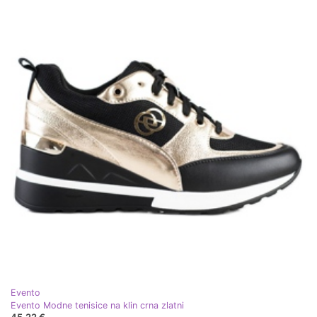
Evento
Evento Modne tenisice na klin crna zlatni
45,22 €