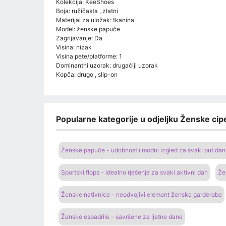
Kolekcija: KeeShoes
Boja: ružičasta , zlatni
Materijal za uložak: tkanina
Model: ženske papuče
Zagrijavanje: Da
Visina: nizak
Visina pete/platforme: 1
Dominantni uzorak: drugačiji uzorak
Kopča: drugo , slip-on
Popularne kategorije u odjeljku Ženske cipe
Ženske papuče - udobnost i modni izgled za svaki put da
Sportski flops - idealno rješenje za svaki aktivni dan
Že
Ženske nativnice - neodvojivi element ženske garderobe
Ženske espadrile - savršene za ljetne dane