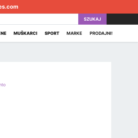
es.com
SZUKAJ
ENE
MUŠKARCI
SPORT
MARKE
PRODAJNI!
nto