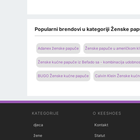
Popularni brendovi u kategoriji Ženske pap
Adanex ženske papuče
Ženske papuče u američkom k
Ženske kućne papuče iz Befado sa - kombinacija udobnost
BUGO Ženske kućne papuče
Calvin Klein Ženske kuć
KATEGORIJE
O KEESHOES
djeca
Kontakt
žene
Statut