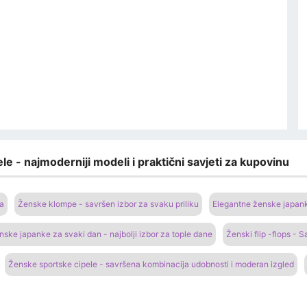
le - najmoderniji modeli i praktični savjeti za kupovinu
na
Ženske klompe - savršen izbor za svaku priliku
Elegantne ženske japanke
nske japanke za svaki dan - najbolji izbor za tople dane
Ženski flip -flops - 
Ženske sportske cipele - savršena kombinacija udobnosti i moderan izgled