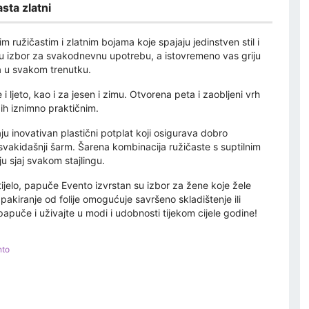
sta zlatni
užičastim i zlatnim bojama koje spajaju jedinstven stil i
 izbor za svakodnevnu upotrebu, a istovremeno vas griju
a u svakom trenutku.
i ljeto, kao i za jesen i zimu. Otvorena peta i zaobljeni vrh
 ih iznimno praktičnim.
u inovativan plastični potplat koji osigurava dobro
nesvakidašnji šarm. Šarena kombinacija ružičaste s suptilnim
u sjaj svakom stajlingu.
 tijelo, papuče Evento izvrstan su izbor za žene koje žele
akiranje od folije omogućuje savršeno skladištenje ili
puče i uživajte u modi i udobnosti tijekom cijele godine!
nto