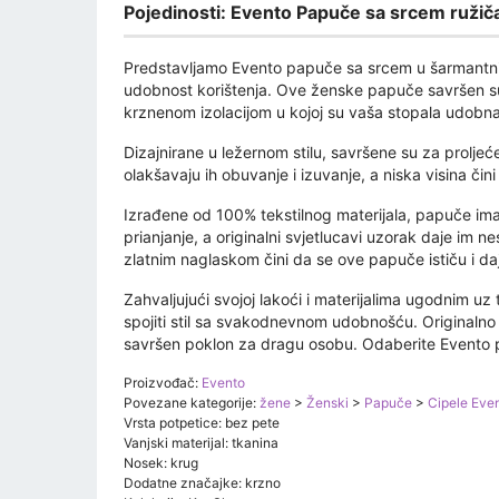
Pojedinosti: Evento Papuče sa srcem ružiča
Predstavljamo Evento papuče sa srcem u šarmantnim r
udobnost korištenja. Ove ženske papuče savršen su
krznenom izolacijom u kojoj su vaša stopala udobn
Dizajnirane u ležernom stilu, savršene su za proljeće 
olakšavaju ih obuvanje i izuvanje, a niska visina čini
Izrađene od 100% tekstilnog materijala, papuče imaj
prianjanje, a originalni svjetlucavi uzorak daje im 
zlatnim naglaskom čini da se ove papuče ističu i daj
Zahvaljujući svojoj lakoći i materijalima ugodnim uz
spojiti stil sa svakodnevnom udobnošću. Originalno p
savršen poklon za dragu osobu. Odaberite Evento pa
Proizvođač:
Evento
Povezane kategorije:
žene
>
Ženski
>
Papuče
>
Cipele Eve
Vrsta potpetice: bez pete
Vanjski materijal: tkanina
Nosek: krug
Dodatne značajke: krzno