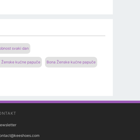
bnost svaki dan
 Ženske kućne papuče
Bona Ženske kućne papuče
ONTAKT
ewsletter
ontact@keeshoes.com