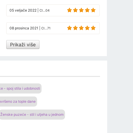
05 veljače 2022
|
Cl...04
08 prosinca 2021
|
Cl...71
Prikaži više
 - spoj stila i udobnosti
Savršeno za tople dane
Ženske puzeće - stil i utjeha u jednom