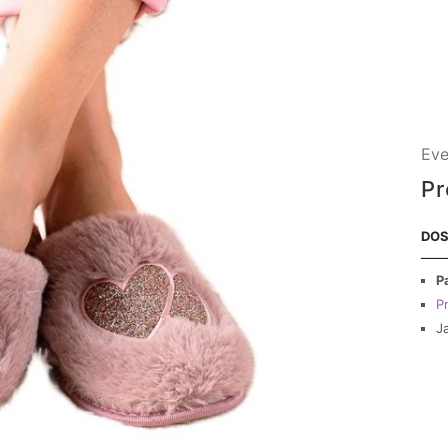
Eve
Pr
DOS
P
Pr
J