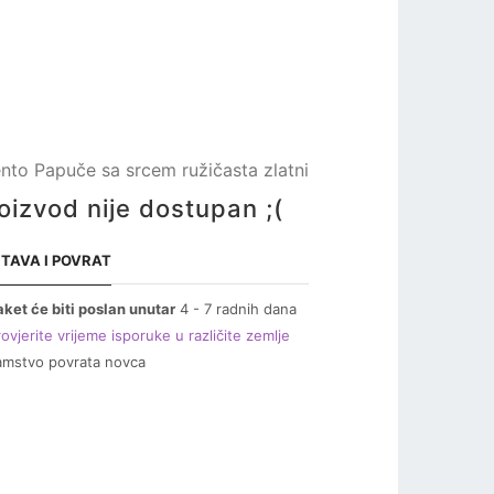
nto Papuče sa srcem ružičasta zlatni
oizvod nije dostupan ;(
TAVA I POVRAT
aket će biti poslan unutar
4 - 7 radnih dana
ovjerite vrijeme isporuke u različite zemlje
amstvo povrata novca