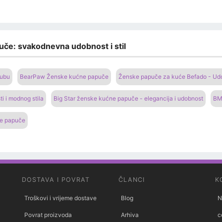
uče: svakodnevna udobnost i stil
lubu
BearPaw Ženske kućne papuče
Ženske papuče za kuće Befado - Udo
i i modnog stila
Big Star ženske kućne papuče - elegancija i udobnost
BM
ne papuče
DOSTAVA I POVRAT
ČLANCI
K
Troškovi i vrijeme dostave
Blog
N
Povrat proizvoda
Arhiva
c