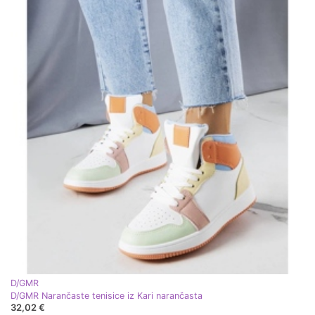
D/GMR
D/GMR Narančaste tenisice iz Kari narančasta
32,02 €