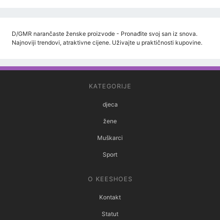
D/GMR narančaste ženske proizvode - Pronađite svoj san iz snova.
Najnoviji trendovi, atraktivne cijene. Uživajte u praktičnosti kupovine.
KATEGORIJE
djeca
žene
Muškarci
Sport
O KEESHOES
Kontakt
Statut