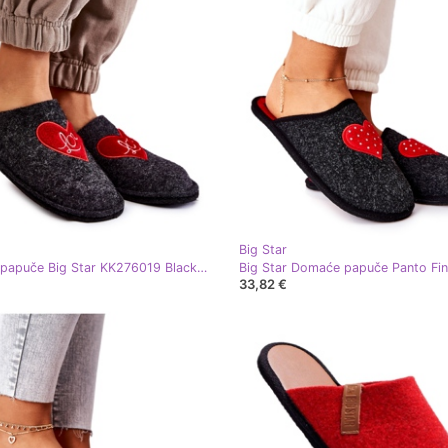
Big Star
Domaće papuče Big Star KK276019 Black and Red crna
33,82 €