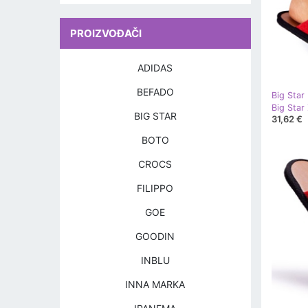
PROIZVOĐAČI
ADIDAS
BEFADO
Big Star
BIG STAR
31,62 €
BOTO
CROCS
FILIPPO
GOE
GOODIN
INBLU
INNA MARKA