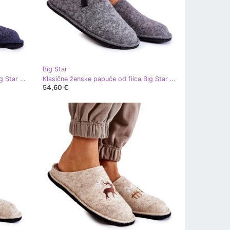
Big Star
Klasične ženske papuče od filca Big Star KK276013 tamnoplave plava
Klasične ženske papuče od filca Big Star KK276014 Siva
54,60 €