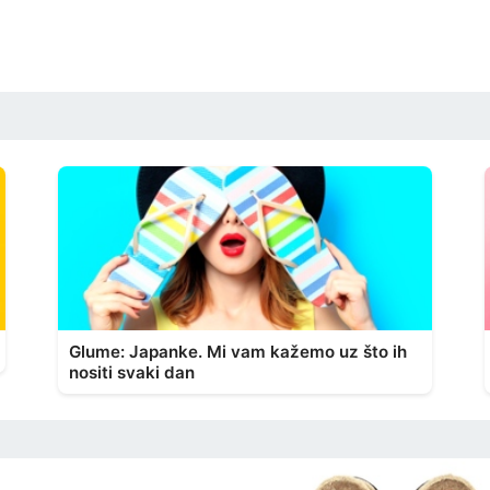
Glume: Japanke. Mi vam kažemo uz što ih
nositi svaki dan