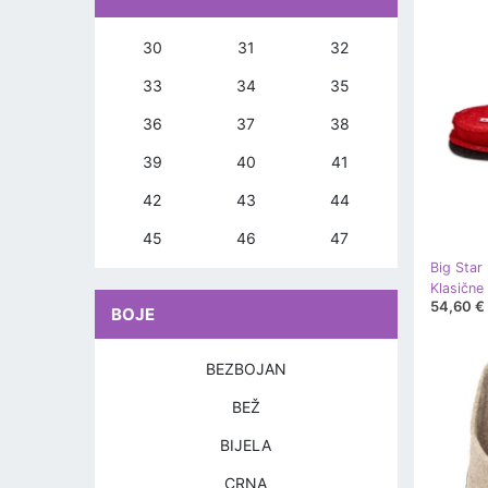
30
31
32
33
34
35
36
37
38
39
40
41
42
43
44
45
46
47
Big Star
54,60 €
BOJE
BEZBOJAN
BEŽ
BIJELA
CRNA