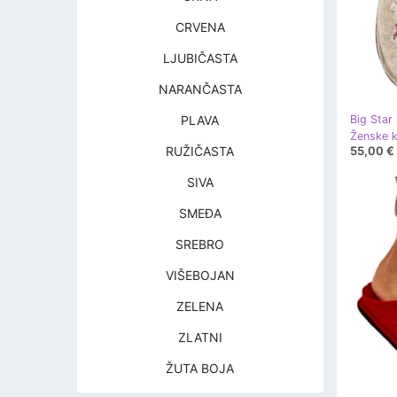
CRVENA
LJUBIČASTA
NARANČASTA
PLAVA
Big Star
55,00 €
RUŽIČASTA
SIVA
SMEĐA
SREBRO
VIŠEBOJAN
ZELENA
ZLATNI
ŽUTA BOJA