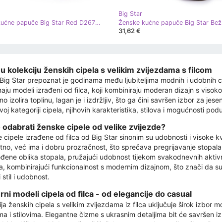
Big Star
Ženske kućne papuče Big Star Red D267865A crvena
31,62 €
u kolekciju ženskih cipela s velikim zvijezdama s filcom
Big Star prepoznat je godinama među ljubiteljima modnih i udobnih ci
ju modeli izrađeni od filca, koji kombiniraju moderan dizajn s visokom
o izolira toplinu, lagan je i izdržljiv, što ga čini savršen izbor za 
voj kategoriji cipela, njihovih karakteristika, stilova i mogućnosti podu
 odabrati ženske cipele od velike zvijezde?
cipele izrađene od filca od Big Star sinonim su udobnosti i visoke kva
tno, već ima i dobru prozračnost, što sprečava pregrijavanje stopala. 
ođene oblika stopala, pružajući udobnost tijekom svakodnevnih aktivno
ja, kombinirajući funkcionalnost s modernim dizajnom, što znači da s
i stil i udobnost.
ni modeli cipela od filca - od elegancije do casual
ja ženskih cipela s velikim zvijezdama iz filca uključuje širok izbor mo
ama i stilovima. Elegantne čizme s ukrasnim detaljima bit će savršen 