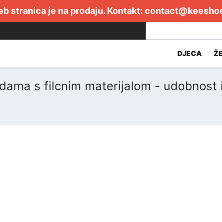
b stranica je na prodaju. Kontakt:
contact@keesho
DJECA
Ž
zdama s filcnim materijalom - udobnost i