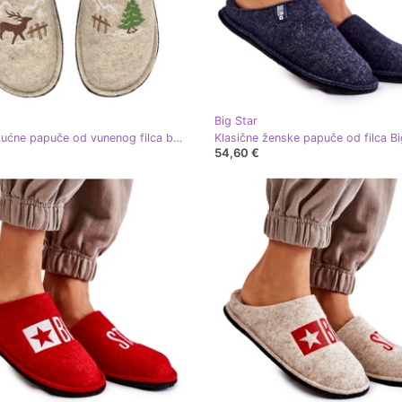
Big Star
Ženske kućne papuče od vunenog filca bež Big Star KK276016
54,60 €