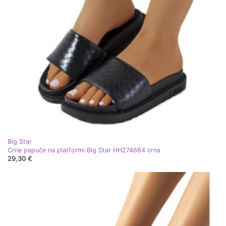
Big Star
Crne papuče na platformi Big Star HH274684 crna
29,30 €