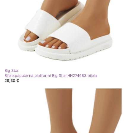
Big Star
Bijele papuče na platformi Big Star HH274683 bijela
29,30 €