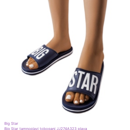
Big Star
Big Star tamnoplavi tobogani JJ274A323 plava