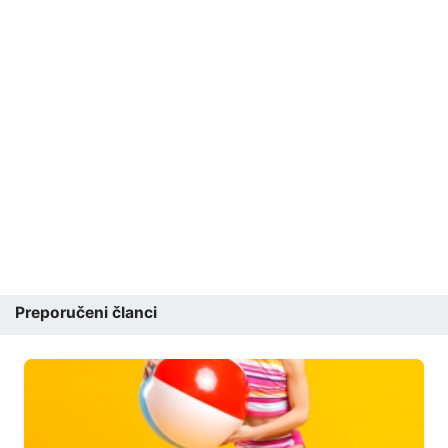
Preporučeni članci