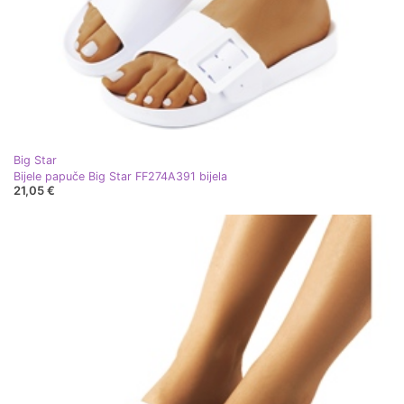
Big Star
Bijele papuče Big Star FF274A391 bijela
21,05 €