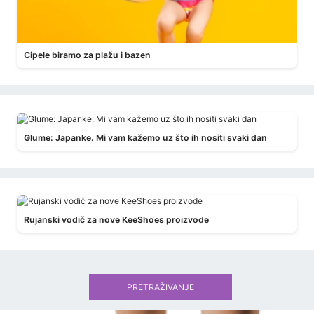
Cipele biramo za plažu i bazen
Glume: Japanke. Mi vam kažemo uz što ih nositi svaki dan
Rujanski vodič za nove KeeShoes proizvode
PRETRAŽIVANJE