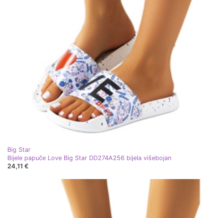
Big Star
Bijele papuče Love Big Star DD274A256 bijela višebojan
24,11 €