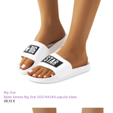
Big Star
Bijele ženske Big Star DD274A264 papuče bijela
26,12 €