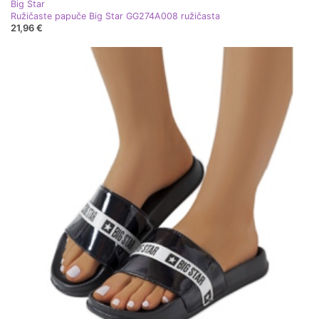
Big Star
Ružičaste papuče Big Star GG274A008 ružičasta
21,96 €