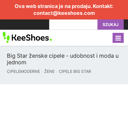
Ova web stranica je na prodaju. Kontakt:
contact@keeshoes.com
SZUKAJ
Big Star ženske cipele - udobnost i moda u
jednom
CIPELEMODERNE
ŽENE
CIPELE BIG STAR