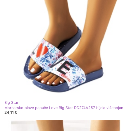
Big Star
Mornarsko plave papuče Love Big Star DD274A257 bijela višebojan
24,11 €