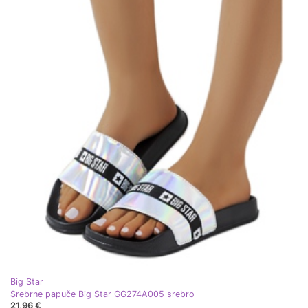
Big Star
Srebrne papuče Big Star GG274A005 srebro
21,96 €