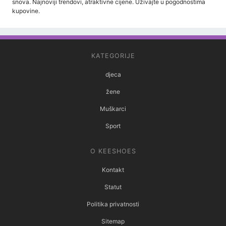
snova. Najnoviji trendovi, atraktivne cijene. Uživajte u pogodnostima
kupovine.
KATEGORIJE
djeca
žene
Muškarci
Sport
O KEESHOES
Kontakt
Statut
Politika privatnosti
Sitemap