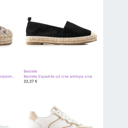
Bestelle
Bestelle Espadrile na platformi s zmijskim printom bež
Bestelle Espadrile od crne antilopa crna
22,27 €