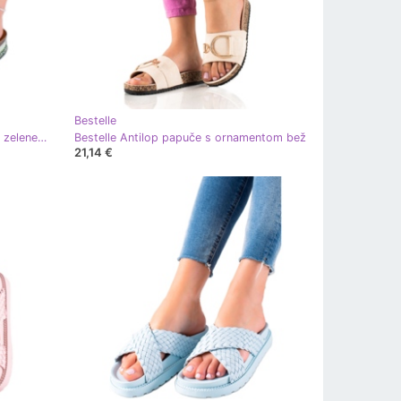
Bestelle
Bestelle Ženske papuče 20-365 gr zelene zelena
Bestelle Antilop papuče s ornamentom bež
21,14 €