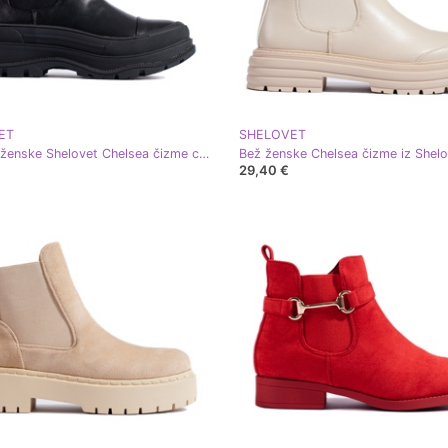
ET
SHELOVET
Klasične ženske Shelovet Chelsea čizme crna
Bež ženske Chelsea čizme iz Shel
29,40 €