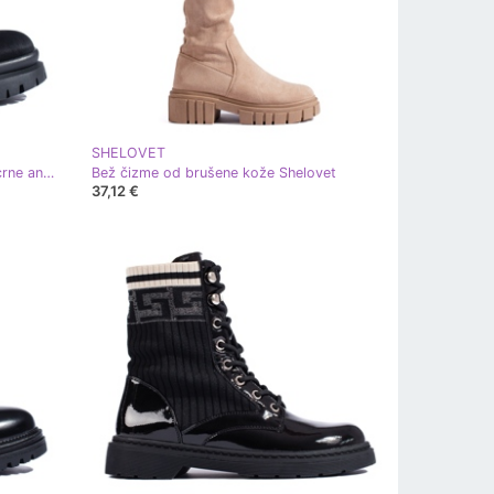
SHELOVET
Shelovet ženska radna odjeća od crne antilop kože crna
Bež čizme od brušene kože Shelovet
37,12 €