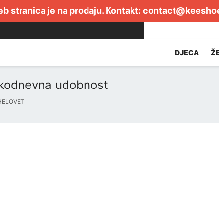
b stranica je na prodaju. Kontakt:
contact@keesho
DJECA
Ž
akodnevna udobnost
SHELOVET