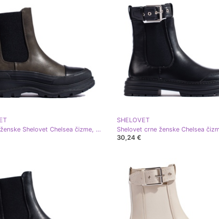
ET
SHELOVET
Klasične ženske Shelovet Chelsea čizme, tamno zelene boje zelena
Shelovet crne ženske Chelsea čiz
30,24 €