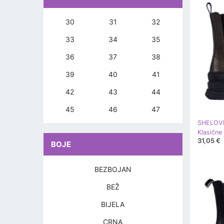
30
31
32
33
34
35
36
37
38
39
40
41
42
43
44
45
46
47
SHELOV
31,05 €
BOJE
BEZBOJAN
BEŽ
BIJELA
CRNA