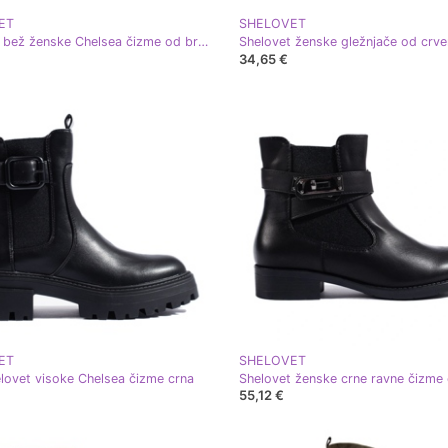
ET
SHELOVET
Shelovet bež ženske Chelsea čizme od brušene kože
34,65 €
ET
SHELOVET
lovet visoke Chelsea čizme crna
Shelovet ženske crne ravne čizme 
55,12 €