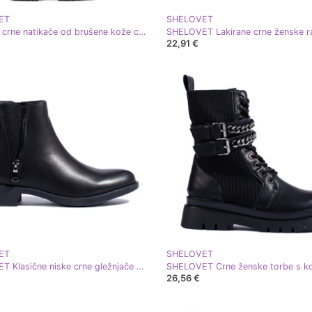
ET
SHELOVET
Shelovet crne natikače od brušene kože crna
22,91 €
ET
SHELOVET
SHELOVET Klasične niske crne gležnjače s ukrasnim patentnim zatvaračem crna
26,56 €