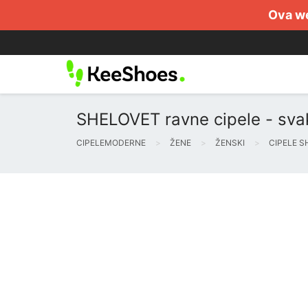
Ova we
SHELOVET ravne cipele - sv
CIPELEMODERNE
ŽENE
ŽENSKI
CIPELE 