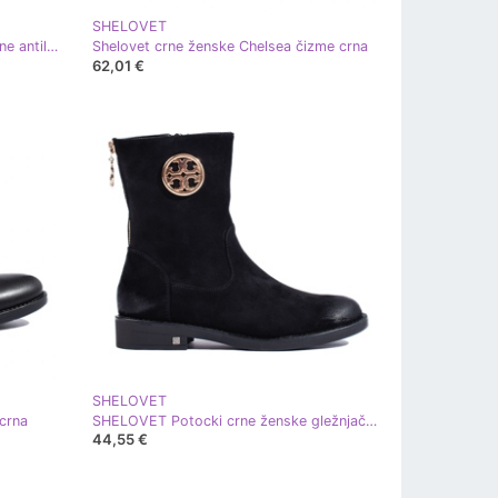
SHELOVET
Shelovet ženske gležnjače od crvene antilop kože crvena
Shelovet crne ženske Chelsea čizme crna
62,01 €
SHELOVET
crna
SHELOVET Potocki crne ženske gležnjače od brušene kože crna
44,55 €