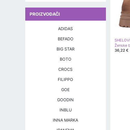
PROIZVOĐAČI
ADIDAS
BEFADO
SHELOV
Ženske b
BIG STAR
36,22 €
BOTO
CROCS
FILIPPO
GOE
GOODIN
INBLU
INNA MARKA