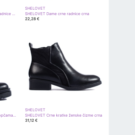
SHELOVET
SHELOVET Lakirane crne ženske radnice crna
SHELOVET Dame crne radnice crna
22,28 €
SHELOVET
SHELOVET Crne ženske torbe s kopčama crna
SHELOVET Crne kratke ženske čizme crna
31,12 €