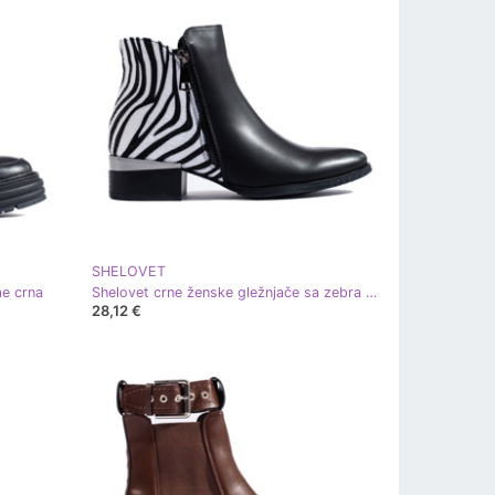
SHELOVET
me crna
Shelovet crne ženske gležnjače sa zebra printom crna
28,12 €