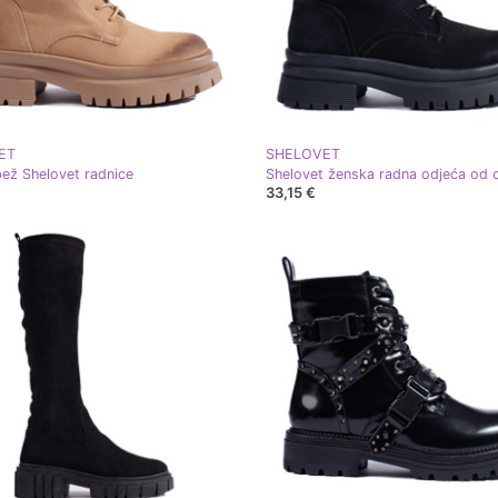
ET
SHELOVET
ež Shelovet radnice
33,15 €