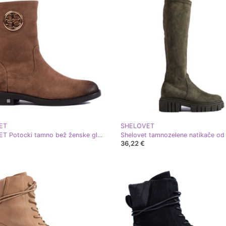
ET
SHELOVET
SHELOVET Potocki tamno bež ženske gležnjače od brušene kože
36,22 €