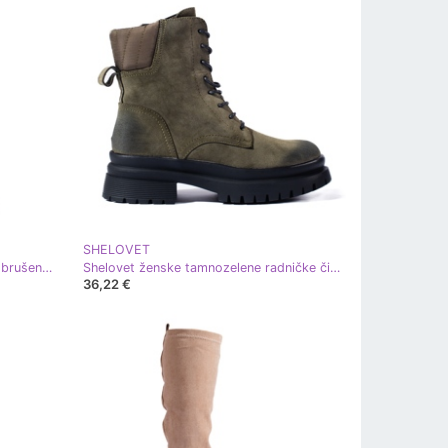
SHELOVET
Shelovet tamnozelene natikače od brušene kože zelena
Shelovet ženske tamnozelene radničke čizme zelena
36,22 €