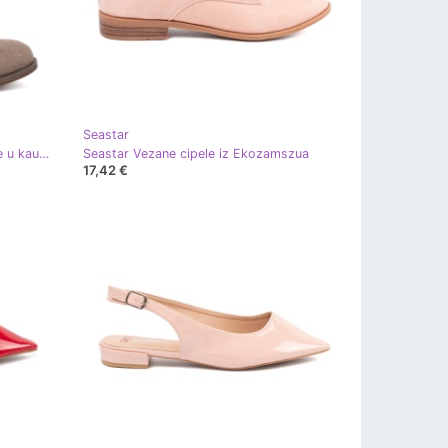
Seastar
Seastar Tamne bež otvorene čizme u kauboj stilu
Seastar Vezane cipele iz Ekozamszua
17,42 €