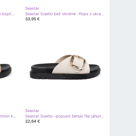
Seastar
Seastar Bijeli prelepovi sa srebrnim kopčama bijela
Seastar Svjetlo bež okretne -flops s ukrasom
33,95 €
Seastar
Seastar Bež ženski flip jarud sa zlatnom kopčom
Seastar Svjetlo -popusni ženski flip jahuri sa zlatnom kopčom bež
22,64 €