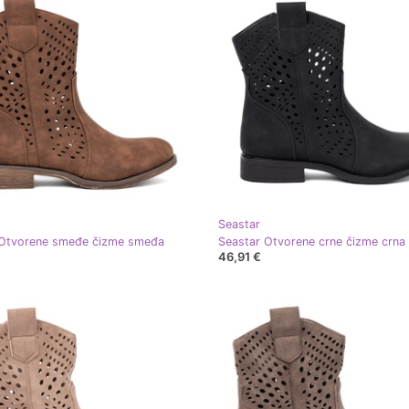
Seastar
 Otvorene smeđe čizme smeđa
Seastar Otvorene crne čizme crna
46,91 €