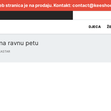
b stranica je na prodaju. Kontakt:
contact@keesho
DJECA
Ž
 na ravnu petu
EASTAR