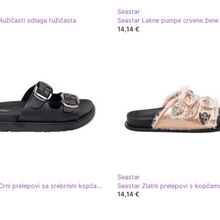
Seastar
Ružičasti odlaga ružičasta
Seastar Lakne pumpe crvene žene
14,14 €
Seastar
Seastar Crni prelepovi sa srebrnim kopčama crna
Seastar Zlatni prelepovi s kopčam
14,14 €