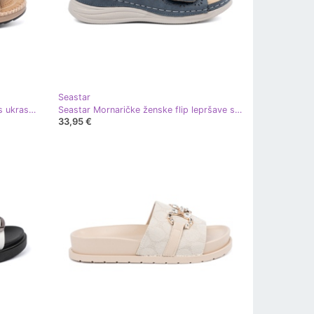
Seastar
Seastar Ružičaste ženske papuče s ukrasnim cvijetom ružičasta
Seastar Mornaričke ženske flip lepršave s ukrasnim cvijetom plava
33,95 €