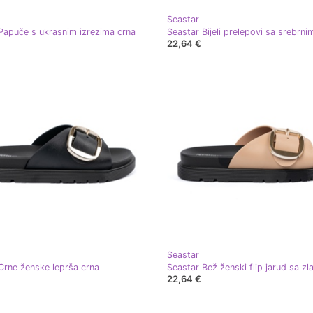
Seastar
Papuče s ukrasnim izrezima crna
22,64 €
Seastar
Crne ženske leprša crna
22,64 €