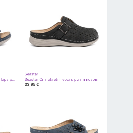
Seastar
Seastar Plavi udoban rez -out flip flops plava
Seastar Crni okretni lepci s punim nosom i kopčom crna
33,95 €