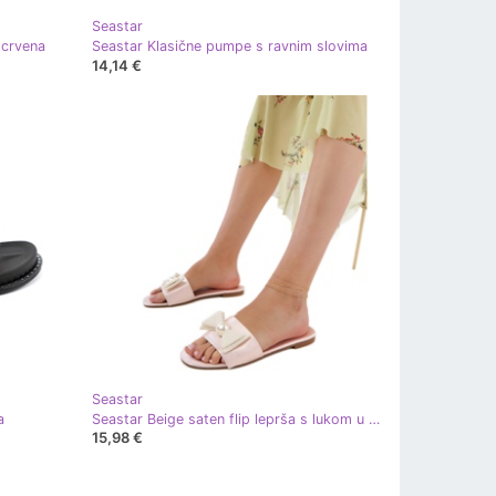
Seastar
 crvena
Seastar Klasične pumpe s ravnim slovima
14,14 €
Seastar
a
Seastar Beige saten flip leprša s lukom u biserima bež
15,98 €