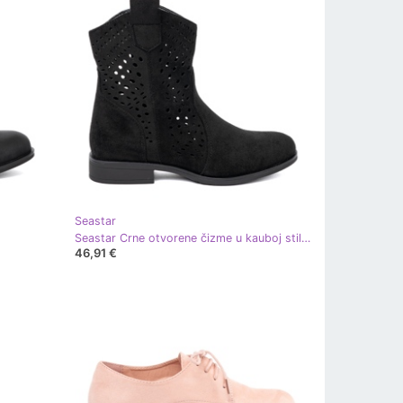
Seastar
Seastar Crne otvorene čizme u kauboj stilu crna
46,91 €