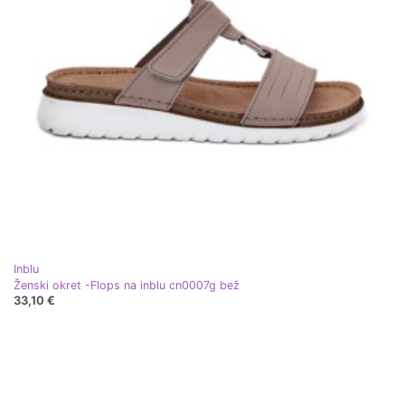
Inblu
Ženski okret -Flops na inblu cn0007g bež
33,10 €