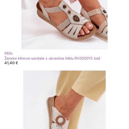
Inblu
Ženske klinove sandale s ukrasima Inblu RV000015 bež
41,40 €