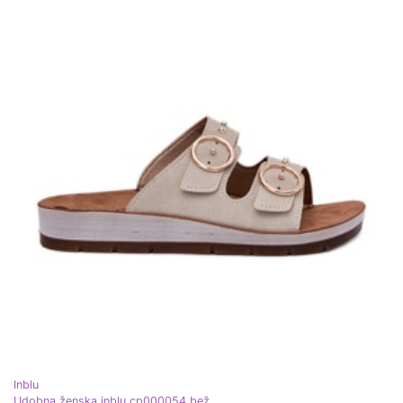
Inblu
Udobna ženska inblu cp000054 bež