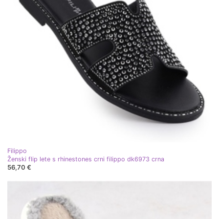
Filippo
Ženski flip lete s rhinestones crni filippo dk6973 crna
56,70 €