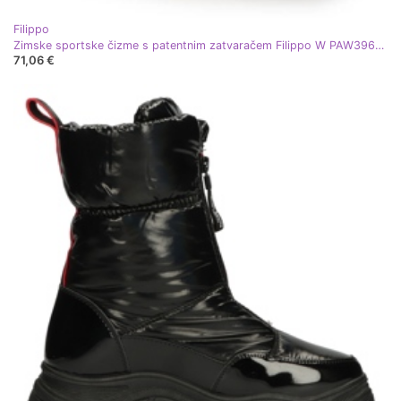
Filippo
Zimske sportske čizme s patentnim zatvaračem Filippo W PAW396A srebro
71,06 €