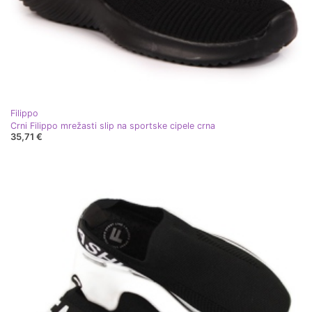
Filippo
Crni Filippo mrežasti slip na sportske cipele crna
35,71 €