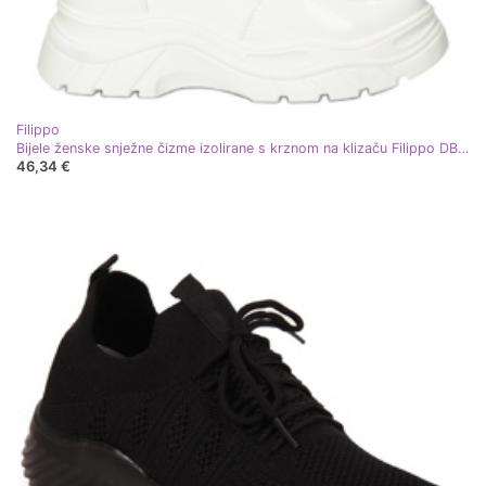
Filippo
Bijele ženske snježne čizme izolirane s krznom na klizaču Filippo DBT4236 bijela
46,34 €