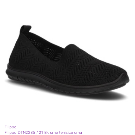
Filippo
Filippo DTN2285 / 21 Bk crne tenisice crna