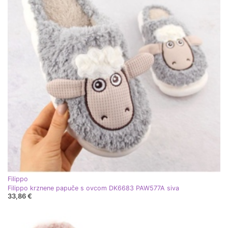
Filippo
Filippo krznene papuče s ovcom DK6683 PAW577A siva
33,86 €