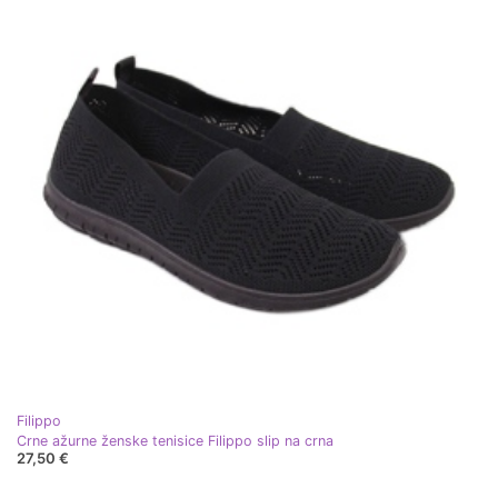
Filippo
Crne ažurne ženske tenisice Filippo slip na crna
27,50 €