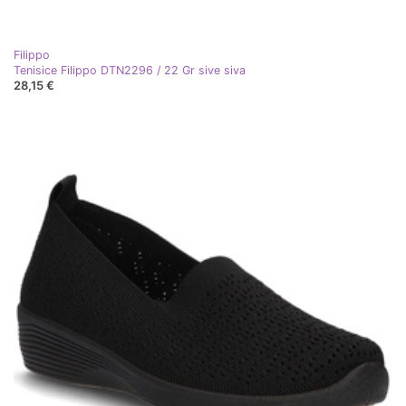
Filippo
Tenisice Filippo DTN2296 / 22 Gr sive siva
28,15 €