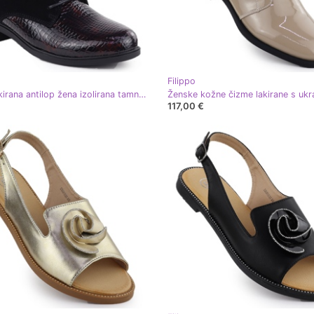
Filippo
Kožna lakirana antilop žena izolirana tamno smeđa filippo dbt4749
117,00 €