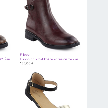
Filippo
Ženske kožne čizme Filippo DBT7361 Ženski smeđi radnici
Filippo dbt7354 kožne kožne čizme klasične burgundije
135,00 €