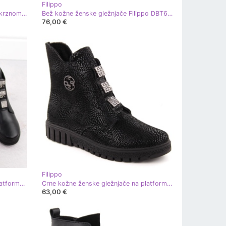
Filippo
Bež antilop ženske kožne čizme s krznom Filippo DBT6484
Bež kožne ženske gležnjače Filippo DBT6471
76,00 €
Filippo
Crne kožne ženske gležnjače na platformu s ukrasima, Filippo DBT6360 crna
Crne kožne ženske gležnjače na platformu Filippo DBT6360 crna
63,00 €