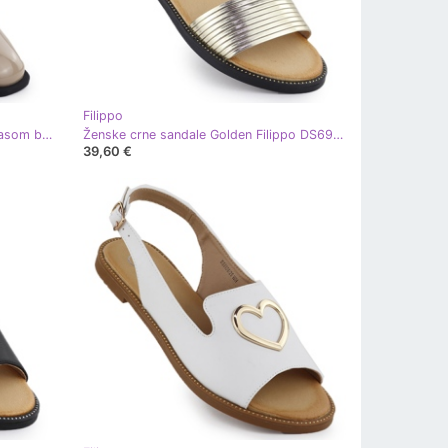
Filippo
Ženske kožne čizme lakirane s ukrasom bež filippo dbt4763
Ženske crne sandale Golden Filippo DS6917 crna
39,60 €