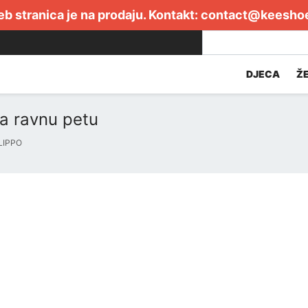
b stranica je na prodaju. Kontakt:
contact@keesho
DJECA
Ž
na ravnu petu
ILIPPO