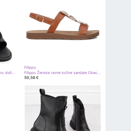
Filippo
Ravne ženske sandale s crnim filippo ds6229 cirkoni crna
Filippo Ženske ravne kožne sandale Obacs DS6885/25 smeđa
50,58 €