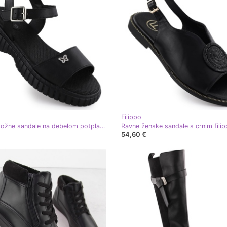
Filippo
Ženske kožne sandale na debelom potplatu s leptirom crnim filippo ds6811 crna
54,60 €