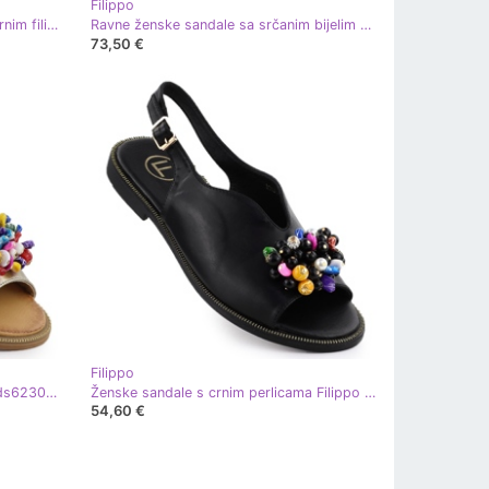
Filippo
Ravne ženske sandale s cvjetnim crnim filippo ds6915 crna
Ravne ženske sandale sa srčanim bijelim Filippo DS6926 bijela
73,50 €
Filippo
Ženske sandale sa zlatnim filippo ds6230 perlicama
Ženske sandale s crnim perlicama Filippo DS6230 crna
54,60 €