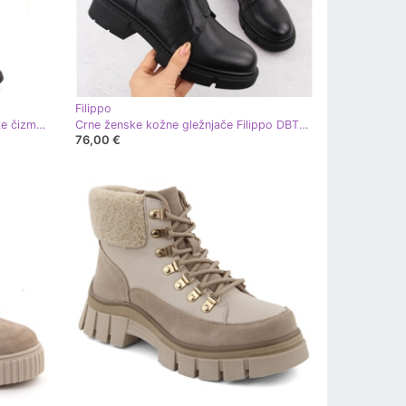
Filippo
Filippo DKZ6404 crne kožne ženske čizme crna
Crne ženske kožne gležnjače Filippo DBT6524 crna
76,00 €