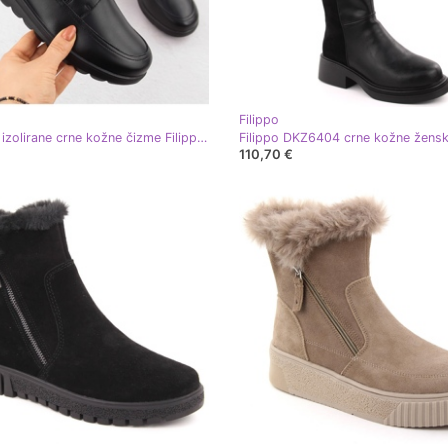
Filippo
Udobne, izolirane crne kožne čizme Filippo DBT6629 crna
110,70 €