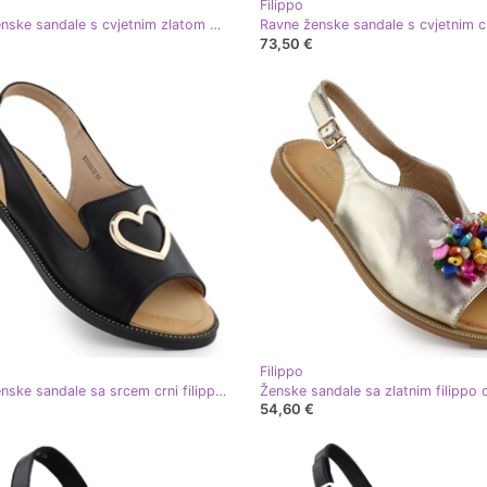
Filippo
Ravne ženske sandale s cvjetnim zlatom Filippo DS6915 zlatni
73,50 €
Filippo
Ravne ženske sandale sa srcem crni filippo ds6926 crna
54,60 €