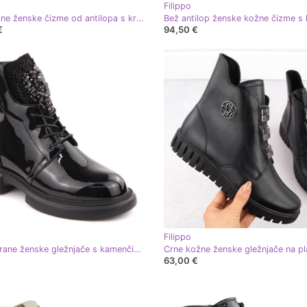
Filippo
Crne kožne ženske čizme od antilopa s krznom Filippo DBT6362 crna
€
94,50 €
Filippo
Crne lakirane ženske gležnjače s kamenčićima Filippo DBT6568 crna
63,00 €