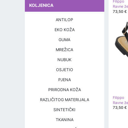
Filippo
KOLJENICA
73,50 €
ANTILOP
EKO KOŽA
GUMA
MREŽICA
NUBUK
OSJETIO
PJENA
PRIRODNA KOŽA
Filippo
RAZLIČITOG MATERIJALA
73,50 €
SINTETIČKI
TKANINA