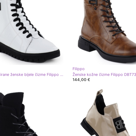
Filippo
Kože izolirane ženske bijele čizme Filippo DBT7273/25
144,00 €