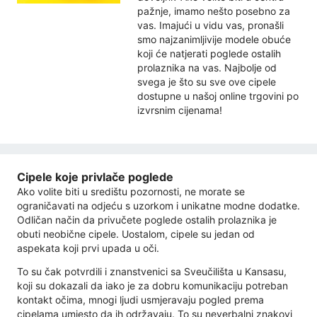
pažnje, imamo nešto posebno za
vas. Imajući u vidu vas, pronašli
smo najzanimljivije modele obuće
koji će natjerati poglede ostalih
prolaznika na vas. Najbolje od
svega je što su sve ove cipele
dostupne u našoj online trgovini po
izvrsnim cijenama!
Cipele koje privlače poglede
Ako volite biti u središtu pozornosti, ne morate se
ograničavati na odjeću s uzorkom i unikatne modne dodatke.
Odličan način da privučete poglede ostalih prolaznika je
obuti neobične cipele. Uostalom, cipele su jedan od
aspekata koji prvi upada u oči.
To su čak potvrdili i znanstvenici sa Sveučilišta u Kansasu,
koji su dokazali da iako je za dobru komunikaciju potreban
kontakt očima, mnogi ljudi usmjeravaju pogled prema
cipelama umjesto da ih održavaju. To su neverbalni znakovi