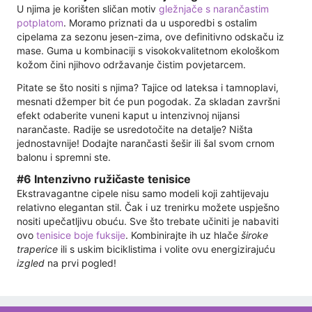
U njima je korišten sličan motiv
gležnjače s narančastim
potplatom
. Moramo priznati da u usporedbi s ostalim
cipelama za sezonu jesen-zima, ove definitivno odskaču iz
mase. Guma u kombinaciji s visokokvalitetnom ekološkom
kožom čini njihovo održavanje čistim povjetarcem.
Pitate se što nositi s njima? Tajice od lateksa i tamnoplavi,
mesnati džemper bit će pun pogodak. Za skladan završni
efekt odaberite vuneni kaput u intenzivnoj nijansi
narančaste. Radije se usredotočite na detalje? Ništa
jednostavnije! Dodajte narančasti šešir ili šal svom crnom
balonu i spremni ste.
#6 Intenzivno ružičaste tenisice
Ekstravagantne cipele nisu samo modeli koji zahtijevaju
relativno elegantan stil. Čak i uz trenirku možete uspješno
nositi upečatljivu obuću. Sve što trebate učiniti je nabaviti
ovo
tenisice boje fuksije
. Kombinirajte ih uz hlače
široke
traperice
ili s uskim biciklistima i volite ovu energizirajuću
izgled
na prvi pogled!