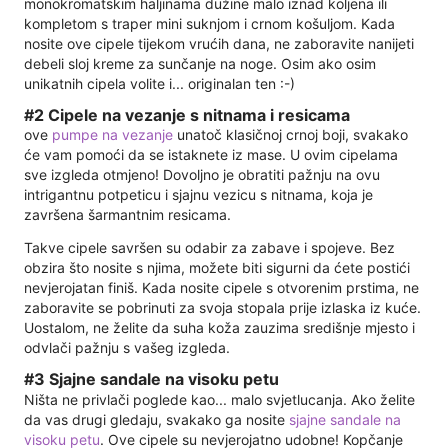
monokromatskim haljinama dužine malo iznad koljena ili
kompletom s traper mini suknjom i crnom košuljom. Kada
nosite ove cipele tijekom vrućih dana, ne zaboravite nanijeti
debeli sloj kreme za sunčanje na noge. Osim ako osim
unikatnih cipela volite i... originalan ten :-)
#2 Cipele na vezanje s nitnama i resicama
ove
pumpe na vezanje
unatoč klasičnoj crnoj boji, svakako
će vam pomoći da se istaknete iz mase. U ovim cipelama
sve izgleda otmjeno! Dovoljno je obratiti pažnju na ovu
intrigantnu potpeticu i sjajnu vezicu s nitnama, koja je
završena šarmantnim resicama.
Takve cipele savršen su odabir za zabave i spojeve. Bez
obzira što nosite s njima, možete biti sigurni da ćete postići
nevjerojatan finiš. Kada nosite cipele s otvorenim prstima, ne
zaboravite se pobrinuti za svoja stopala prije izlaska iz kuće.
Uostalom, ne želite da suha koža zauzima središnje mjesto i
odvlači pažnju s vašeg izgleda.
#3 Sjajne sandale na visoku petu
Ništa ne privlači poglede kao... malo svjetlucanja. Ako želite
da vas drugi gledaju, svakako ga nosite
sjajne sandale na
visoku petu
. Ove cipele su nevjerojatno udobne! Kopčanje