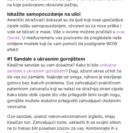
na koje podsvjesno obraćate pažnju.
Iskažite samopouzdanje na ulici
Američki istraživači dokazali su da ljudi koji nose upečatljive
cipele odišu samopouzdanjem, otvoreni su za nove prilike i
vole se isticati iz mase. Više o ovome možete pročitati u
ovaj
članak
. U međuvremenu vas pozivamo da pregledate naše
omiljene modele koji će vam pomoći da postignete WOW
efekt!
#1 Sandale s ukrasnim gornjištem
Klasične sandale su vam dosadne? Kako bi bilo
unikatne
sandale s ukrasnim gornjištem
? Dugi, ažurni ukras učinit će
da vas svi zamijete. Najbolje od svega, njihovo je stavljanje
gotovo bez ikakvih problema. Sve zahvaljujući praktičnom
patentnom zatvaraču koji se nalazi na stražnjoj strani cipele.
Kako biste oblik cipele što više prilagodili širini svojih nogu,
gornjište možete dodatno prilagoditi zahvaljujući dodatnim
vezicama.
Ove sandale, unatoč nekonvencionalnom izgledu, imaju
klasičan ton. Zahvaljujući tome, uskladiti ih sa svojim stilom
ne bi trebao biti poseban izazov za vas. Kombinirajte ih s