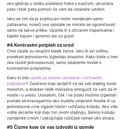
oko gležnja u obliku podesive trake s kopčom, ukrućena
peta i blok peta pomoći će vam da ostanete udobni.
Iako se čini da je svjetlucavi motiv namijenjen samo
zabavama, noseći ove sandale ne morate se ograničavati
samo na takve prilike. Uparite ih s otrcanim trapericama i
bijelim topom i spremni ste za grad!
#4 Kontrastni potplati za ured
Crne cipele su neupitni klasik žanra. Iako ih svi volimo,
ponekad jednostavno izgledaju dosadno. Kako biste u tren
oka razbili jednostavnost, samo odaberite model s
kontrastnim potplatima.
Kako bi bilo
cipele sa zlatnim ukrasima i ružičastim
potplatom
? Zasićene boje spriječit će da vaš stajling bude
monoton, a skladan oblik mokasina omogućit će vam da ih
nosite i u uredu. Uostalom, čak i na poslu možete izgledati
pomalo ekstravagantno ako budete umjereni! Nosite ih uz
jednostavne crne cigaret hlače i ružičastu košulju. Ako više
volite akcente koji daju ton ovom stajlingu, šarenu košulju
zamijenite crnom i zakopčajte ružičasti remen oko struka.
#5 Čizme koje će vas izdvojiti iz gomile