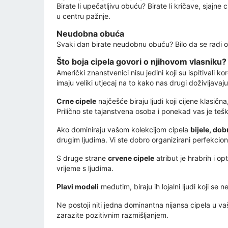
Birate li upečatljivu obuću? Birate li kričave, sjajne 
u centru pažnje.
Neudobna obuća
Svaki dan birate neudobnu obuću? Bilo da se radi o v
Što boja cipela govori o njihovom vlasniku?
Američki znanstvenici nisu jedini koji su ispitivali k
imaju veliki utjecaj na to kako nas drugi doživljavaju
Crne cipele
najčešće biraju ljudi koji cijene klasičn
Prilično ste tajanstvena osoba i ponekad vas je teš
Ako dominiraju vašom kolekcijom cipela
bijele, do
drugim ljudima. Vi ste dobro organizirani perfekcioni
S druge strane
crvene cipele
atribut je hrabrih i op
vrijeme s ljudima.
Plavi modeli
međutim, biraju ih lojalni ljudi koji se 
Ne postoji niti jedna dominantna nijansa cipela u 
zarazite pozitivnim razmišljanjem.