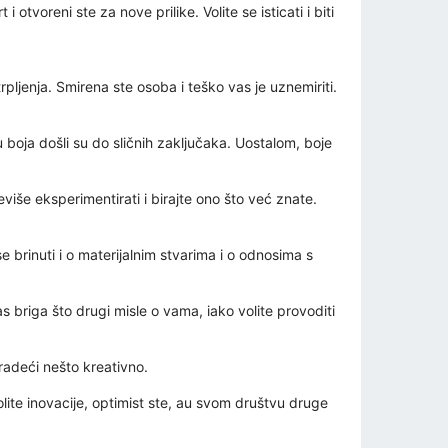
otvoreni ste za nove prilike. Volite se isticati i biti
pljenja. Smirena ste osoba i teško vas je uznemiriti.
ju boja došli su do sličnih zaključaka. Uostalom, boje
eviše eksperimentirati i birajte ono što već znate.
e brinuti i o materijalnim stvarima i o odnosima s
vas briga što drugi misle o vama, iako volite provoditi
, radeći nešto kreativno.
ite inovacije, optimist ste, au svom društvu druge