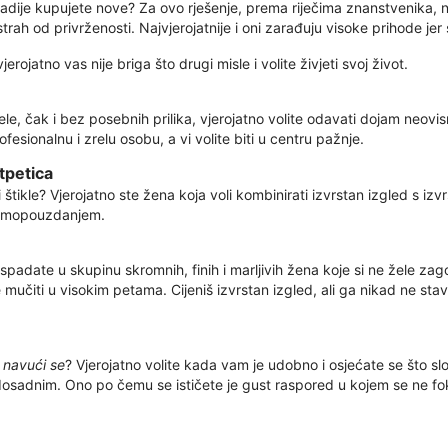
 radije kupujete nove? Za ovo rješenje, prema riječima znanstvenika, na
 strah od privrženosti. Najvjerojatnije i oni zarađuju visoke prihode jer
rojatno vas nije briga što drugi misle i volite živjeti svoj život.
cipele, čak i bez posebnih prilika, vjerojatno volite odavati dojam neo
fesionalnu i zrelu osobu, a vi volite biti u centru pažnje.
tpetica
e ili štikle? Vjerojatno ste žena koja voli kombinirati izvrstan izgled s
 samopouzdanjem.
 spadate u skupinu skromnih, finih i marljivih žena koje si ne žele zag
se mučiti u visokim petama. Cijeniš izvrstan izgled, ali ga nikad ne sta
m
navući se
? Vjerojatno volite kada vam je udobno i osjećate se što sl
ju dosadnim. Ono po čemu se ističete je gust raspored u kojem se ne f