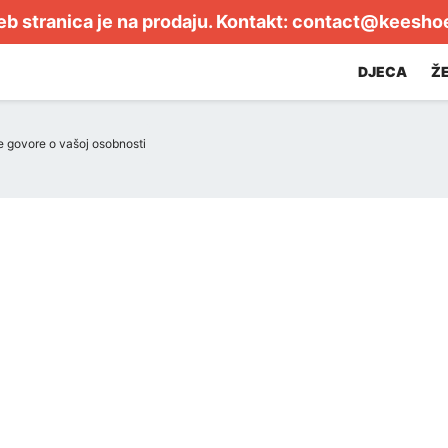
b stranica je na prodaju. Kontakt:
contact@keesho
DJECA
Ž
e govore o vašoj osobnosti