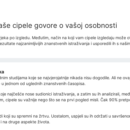
aše cipele govore o vašoj osobnosti
jeka po izgledu. Međutim, način na koji vam cipele izgledaju može otk
zultate najzanimljivijih znanstvenih istraživanja i usporedili ih s naš
ka
 studijama koje se najvjerojatnije nikada nisu dogodile. Ali ne ovaj p
je u jednom od uglednih znanstvenih časopisa.
oje najčešće nose sudionici istraživanja, a zatim su ih analizirali, m
ojam, cipele su važnije nego što se na prvi pogled misli. Čak 90% pret
judi koji su spremni na žrtvu. Uostalom, uspjeli su ih održati u savrš
i i na druge aspekte života.