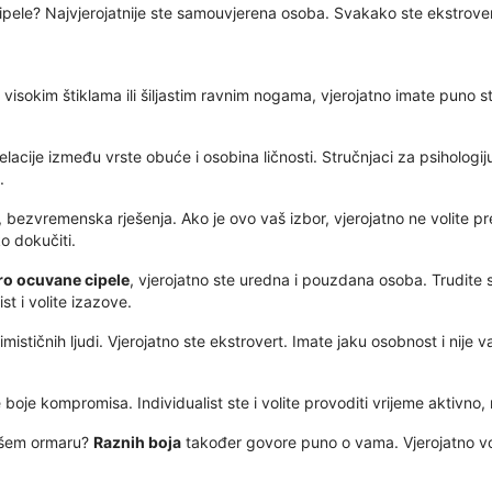
cipele? Najvjerojatnije ste samouvjerena osoba. Svakako ste ekstrovert i 
isokim štiklama ili šiljastim ravnim nogama, vjerojatno imate puno str
orelacije između vrste obuće i osobina ličnosti. Stručnjaci za psihologi
.
a, bezvremenska rješenja. Ako je ovo vaš izbor, vjerojatno ne volite pr
ko dokučiti.
bro ocuvane cipele
, vjerojatno ste uredna i pouzdana osoba. Trudite s
st i volite izazove.
timističnih ljudi. Vjerojatno ste ekstrovert. Imate jaku osobnost i nije 
ne boje kompromisa. Individualist ste i volite provoditi vrijeme aktivno
vašem ormaru?
Raznih boja
također govore puno o vama. Vjerojatno vol