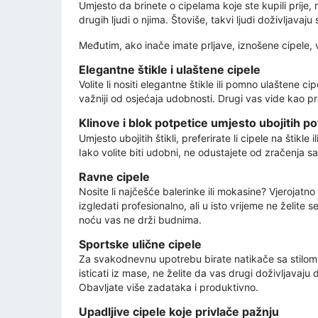
Umjesto da brinete o cipelama koje ste kupili prije,
drugih ljudi o njima. Štoviše, takvi ljudi doživljavaju
Međutim, ako inače imate prljave, iznošene cipele, vje
Elegantne štikle i ulaštene cipele
Volite li nositi elegantne štikle ili pomno ulaštene 
važniji od osjećaja udobnosti. Drugi vas vide kao pro
Klinove i blok potpetice umjesto ubojitih po
Umjesto ubojitih štikli, preferirate li cipele na štikl
Iako volite biti udobni, ne odustajete od zračenja
Ravne cipele
Nosite li najčešće balerinke ili mokasine? Vjerojatno
izgledati profesionalno, ali u isto vrijeme ne želite 
noću vas ne drži budnima.
Sportske ulične cipele
Za svakodnevnu upotrebu birate natikače sa stilo
isticati iz mase, ne želite da vas drugi doživljava
Obavljate više zadataka i produktivno.
Upadljive cipele koje privlače pažnju