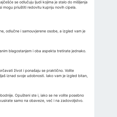
jčešće se odlučuju ljudi kojima je stalo do mišljenja
 si mogu priuštiti redovitu kupnju novih cipela.
visne, odlučne i samouvjerene osobe, a izgled vam je
 izvrsnim blagostanjem i oba aspekta tretirate jednako.
orčavati život i ponašaju se praktično. Volite
vljaš iznad svoje udobnosti. Iako vam je izgled bitan,
obodnije. Opušteni ste i, iako se ne volite posebno
okusirate samo na obaveze, već i na zadovoljstvo.