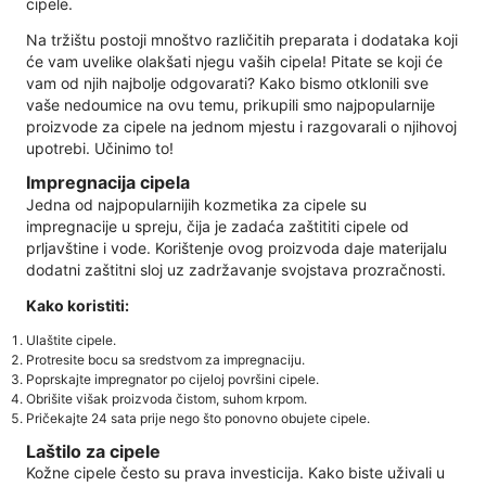
cipele.
Na tržištu postoji mnoštvo različitih preparata i dodataka koji
će vam uvelike olakšati njegu vaših cipela! Pitate se koji će
vam od njih najbolje odgovarati? Kako bismo otklonili sve
vaše nedoumice na ovu temu, prikupili smo najpopularnije
proizvode za cipele na jednom mjestu i razgovarali o njihovoj
upotrebi. Učinimo to!
Impregnacija cipela
Jedna od najpopularnijih kozmetika za cipele su
impregnacije u spreju, čija je zadaća zaštititi cipele od
prljavštine i vode. Korištenje ovog proizvoda daje materijalu
dodatni zaštitni sloj uz zadržavanje svojstava prozračnosti.
Kako koristiti:
Ulaštite cipele.
Protresite bocu sa sredstvom za impregnaciju.
Poprskajte impregnator po cijeloj površini cipele.
Obrišite višak proizvoda čistom, suhom krpom.
Pričekajte 24 sata prije nego što ponovno obujete cipele.
Laštilo za cipele
Kožne cipele često su prava investicija. Kako biste uživali u