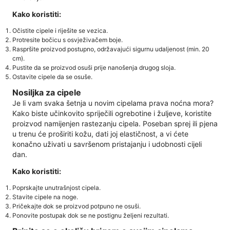
Kako koristiti:
Očistite cipele i riješite se vezica.
Protresite bočicu s osvježivačem boje.
Raspršite proizvod postupno, održavajući sigurnu udaljenost (min. 20
cm).
Pustite da se proizvod osuši prije nanošenja drugog sloja.
Ostavite cipele da se osuše.
Nosiljka za cipele
Je li vam svaka šetnja u novim cipelama prava noćna mora?
Kako biste učinkovito spriječili ogrebotine i žuljeve, koristite
proizvod namijenjen rastezanju cipela. Poseban sprej ili pjena
u trenu će proširiti kožu, dati joj elastičnost, a vi ćete
konačno uživati ​​u savršenom pristajanju i udobnosti cijeli
dan.
Kako koristiti:
Poprskajte unutrašnjost cipela.
Stavite cipele na noge.
Pričekajte dok se proizvod potpuno ne osuši.
Ponovite postupak dok se ne postignu željeni rezultati.