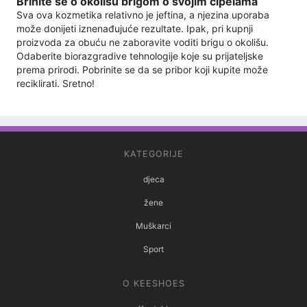
Brinite se o okolišu brigom o svojim cipelama
Sva ova kozmetika relativno je jeftina, a njezina uporaba
može donijeti iznenađujuće rezultate. Ipak, pri kupnji
proizvoda za obuću ne zaboravite voditi brigu o okolišu.
Odaberite biorazgradive tehnologije koje su prijateljske
prema prirodi. Pobrinite se da se pribor koji kupite može
reciklirati. Sretno!
KATEGORIJE
djeca
žene
Muškarci
Sport
O KEESHOES