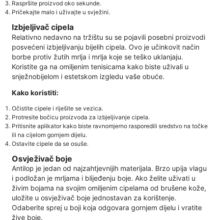
Raspršite proizvod oko sekunde.
Pričekajte malo i uživajte u svježini.
Izbjeljivač cipela
Relativno nedavno na tržištu su se pojavili posebni proizvodi
posvećeni izbjeljivanju bijelih cipela. Ovo je učinkovit način
borbe protiv žutih mrlja i mrlja koje se teško uklanjaju.
Koristite ga na omiljenim tenisicama kako biste uživali u
snježnobijelom i estetskom izgledu vaše obuće.
Kako koristiti:
Očistite cipele i riješite se vezica.
Protresite bočicu proizvoda za izbjeljivanje cipela.
Pritisnite aplikator kako biste ravnomjerno rasporedili sredstvo na točke
ili na cijelom gornjem dijelu.
Ostavite cipele da se osuše.
Osvježivač boje
Antilop je jedan od najzahtjevnijih materijala. Brzo upija vlagu
i podložan je mrljama i blijeđenju boje. Ako želite uživati ​​u
živim bojama na svojim omiljenim cipelama od brušene kože,
uložite u osvježivač boje jednostavan za korištenje.
Odaberite sprej u boji koja odgovara gornjem dijelu i vratite
žive boje.