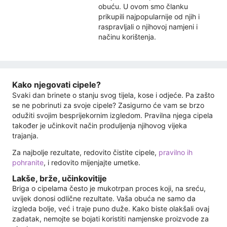
obuću. U ovom smo članku
prikupili najpopularnije od njih i
raspravljali o njihovoj namjeni i
načinu korištenja.
Kako njegovati cipele?
Svaki dan brinete o stanju svog tijela, kose i odjeće. Pa zašto
se ne pobrinuti za svoje cipele? Zasigurno će vam se brzo
odužiti svojim besprijekornim izgledom. Pravilna njega cipela
također je učinkovit način produljenja njihovog vijeka
trajanja.
Za najbolje rezultate, redovito čistite cipele,
pravilno ih
pohranite
, i redovito mijenjajte umetke.
Lakše, brže, učinkovitije
Briga o cipelama često je mukotrpan proces koji, na sreću,
uvijek donosi odlične rezultate. Vaša obuća ne samo da
izgleda bolje, već i traje puno duže. Kako biste olakšali ovaj
zadatak, nemojte se bojati koristiti namjenske proizvode za