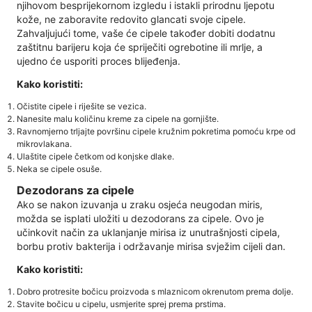
njihovom besprijekornom izgledu i istakli prirodnu ljepotu
kože, ne zaboravite redovito glancati svoje cipele.
Zahvaljujući tome, vaše će cipele također dobiti dodatnu
zaštitnu barijeru koja će spriječiti ogrebotine ili mrlje, a
ujedno će usporiti proces blijeđenja.
Kako koristiti:
Očistite cipele i riješite se vezica.
Nanesite malu količinu kreme za cipele na gornjište.
Ravnomjerno trljajte površinu cipele kružnim pokretima pomoću krpe od
mikrovlakana.
Ulaštite cipele četkom od konjske dlake.
Neka se cipele osuše.
Dezodorans za cipele
Ako se nakon izuvanja u zraku osjeća neugodan miris,
možda se isplati uložiti u dezodorans za cipele. Ovo je
učinkovit način za uklanjanje mirisa iz unutrašnjosti cipela,
borbu protiv bakterija i održavanje mirisa svježim cijeli dan.
Kako koristiti:
Dobro protresite bočicu proizvoda s mlaznicom okrenutom prema dolje.
Stavite bočicu u cipelu, usmjerite sprej prema prstima.