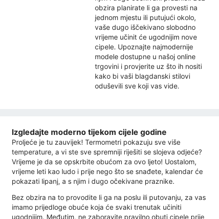
obzira planirate li ga provesti na
jednom mjestu ili putujući okolo,
vaše dugo iščekivano slobodno
vrijeme učinit će ugodnijim nove
cipele. Upoznajte najmodernije
modele dostupne u našoj online
trgovini i provjerite uz što ih nositi
kako bi vaši blagdanski stilovi
oduševili sve koji vas vide.
Izgledajte moderno tijekom cijele godine
Proljeće je tu zauvijek! Termometri pokazuju sve više
temperature, a vi ste sve spremniji riješiti se slojeva odjeće?
Vrijeme je da se opskrbite obućom za ovo ljeto! Uostalom,
vrijeme leti kao ludo i prije nego što se snađete, kalendar će
pokazati lipanj, a s njim i dugo očekivane praznike.
Bez obzira na to provodite li ga na poslu ili putovanju, za vas
imamo prijedloge obuće koja će svaki trenutak učiniti
ugodnijim. Međutim, ne zaboravite pravilno obuti cipele prije