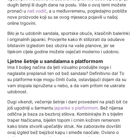
dugih šetnji ili dugih dana na poslu. Više o ovoj temi možete
pronaći u
naš vodič
, a u međuvremenu, pogledajmo pobliže
nove proizvode koji su se ovog mjeseca pojavili u našoj
online trgovini.
Bilo je tu udobnih sandala, sportske obuće, klasičnih balerinki
i originalnih japanki. Provjerite kako ih stilizirati da oduševe
blistavim izgledom bez obzira na vaše planove, jer se
tijekom cijele godine možete osjećati moderno i udobno.
Ljetne šetnje u sandalama s platformom
Ima li boljeg načina da ljeti vizualno produljite noge i
naglasite preplanuli ten od bež sandala? Definitivno da! To
su platforme koje mogu činiti čuda, ostavljajući dojam da su
vam stopala ispružena u nebo, a da vam pritom ne uskrate
udobnost.
Dugi vikendi, večernje šetnje i dani provedeni na plaži bit će
još ugodniji u šarmantu
japanke s platformom
. Bež nijansa
odlična je baza za bezbroj stilova. Kombinirajte ih s bijelim
traper hlačicama, bijelim topom i crnim kožnim remenom
kako biste stvorili upečatljiv struk. Ne zaboravite dovršiti
ovaj
izgled
bež bejzbol kapu i smeđe naočale. Ovisno o