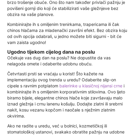
brzo trošenje obuće. Ono što nam također privlači pažnju je
povišeni gornji dio koji će stabilizirati vaše gležnjeve bez
obzira na vaše planove.
Kombinirajte ih s omiljenim trenirkama, trapericama ili čak
chinos hlačama za mladenački završni efekt. Bez obzira koju
od ovih opcija odabrali, u jedno možete biti sigurni - bit će
vam zaista ugodno!
Ugodno tijekom cijelog dana na poslu
Očekuje vas dug dan na poslu? Ne dopustite da vas
nelagoda omete i odaberite udobnu obuću.
Četvrtasti prsti se vraćaju u korist! Što kažete na
implementaciju ovog trenda u uredu? Odaberite slip-on
cipele s ravnim potplatom
balerinke u klasičnoj nijansi crne
i
kombinirajte ih s omiljenim korporativnim stilovima. Ovo ljeto
biramo bijele, elegantne chinos hlače koje završavaju malo
iznad gležnja i crnu lanenu košulju. Dodajte zlatni ili srebrni
nakit, kosu vezanu kopčom i naočale s nježnim zlatnim
okvirima.
Ako ne radite u uredu, već u bolnici, kozmetičkoj ili
stomatološkoj ustanovi, svakako obratite pažnju na udobne