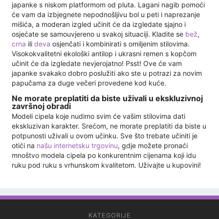
japanke s niskom platformom od pluta. Lagani nagib pomoći
će vam da izbjegnete nepodnošljivu bol u peti i naprezanje
mišića, a moderan izgled učinit će da izgledate sjajno i
osjećate se samouvjereno u svakoj situaciji. Kladite se
bež
,
crna
ili
deva
osjenčati i kombinirati s omiljenim stilovima.
Visokokvalitetni ekološki antilop i ukrasni remen s kopčom
učinit će da izgledate nevjerojatno! Psst! Ove će vam
japanke svakako dobro poslužiti ako ste u potrazi za novim
papučama za duge večeri provedene kod kuće.
Ne morate preplatiti da biste uživali u ekskluzivnoj
završnoj obradi
Modeli cipela koje nudimo svim će vašim stilovima dati
ekskluzivan karakter. Srećom, ne morate preplatiti da biste u
potpunosti uživali u ovom učinku. Sve što trebate učiniti je
otići na
našu internetsku trgovinu
, gdje možete pronaći
mnoštvo modela cipela po konkurentnim cijenama koji idu
ruku pod ruku s vrhunskom kvalitetom. Uživajte u kupovini!
KATEGORIJE