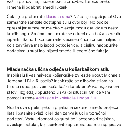
vašim planovima, možete baciti crno-bež torbicu preko
ramena ili odabrati smeđi ruksak.
Čak i ljeti preferirate
klasična crna
? Ništa nije izgubljeno! Ove
šarmantne sandale dostupne su iu ovoj boji. No budite
oprezni jer tamne pruge oko gležnja mogu dati dojam nešto
kraćih nogu. Srećom, ne morate se odreći ovih božanstvenih
japanki. Samo ih kombinirajte s asimetričnom crnom haljinom
koja završava malo ispod potkoljenice, a cjelinu nadopunite
dodacima u suptilnoj nijansi smeđe ili energične fuksije.
Mladenačka ulična odjeća u košarkaškom stilu
Inspiriraju li vas najveće košarkaške zvijezde poput Michaela
Jordana ili Billa Russella? Inspirirajte se njihovim stilom na
terenu i dodajte svom košarkaški karakter
ulična odjeća
novi
stilovi, izgledaju opušteno u svakoj situaciji. Oni će vam
pomoći u tome
Adidasice iz kolekcije Hoops 3.0
.
Nosite ove cipele tijekom prijelazne sezone između proljeća i
ljeta i ostanite svježi cijeli dan zahvaljujući prozračnoj
podstavi. Vašu udobnost osigurat će i posebno dizajniran,
dvoslojni potplat, koji učinkovito apsorbira udarce i sprječava