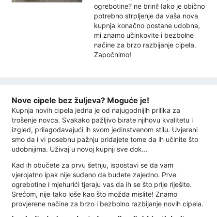
ogrebotine? ne brini! Iako je obično
potrebno strpljenje da vaša nova
kupnja konačno postane udobna,
mi znamo učinkovite i bezbolne
načine za brzo razbijanje cipela.
Započnimo!
Nove cipele bez žuljeva? Moguće je!
Kupnja novih cipela jedna je od najugodnijih prilika za
trošenje novca. Svakako pažljivo birate njihovu kvalitetu i
izgled, prilagođavajući ih svom jedinstvenom stilu. Uvjereni
smo da i vi posebnu pažnju pridajete tome da ih učinite što
udobnijima. Uživaj u novoj kupnji sve dok...
Kad ih obučete za prvu šetnju, ispostavi se da vam
vjerojatno ipak nije suđeno da budete zajedno. Prve
ogrebotine i mjehurići tjeraju vas da ih se što prije riješite.
Srećom, nije tako loše kao što možda mislite! Znamo
provjerene načine za brzo i bezbolno razbijanje novih cipela.