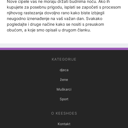
Nove cipele vas ne moraju držati budnima noću. Ako ih
kupujete za posebnu prigodu, isplati se započeti s procesom
njihovog rastezanja dovoljno rano kako biste izbjegli
neugodno iznenađenje na vaš važan dan. Svakako
pogledajte i druge načine kako se nositi s preuskom
obućom, a koje smo opisali u drugom članku.
KATEGORIJE
djeca
žene
Muškarci
Sport
O KEESHOES
Kontakt