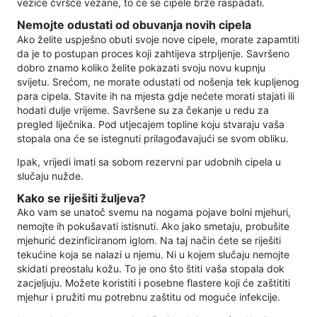
vezice čvršće vezane, to će se cipele brže raspadati.
Nemojte odustati od obuvanja novih cipela
Ako želite uspješno obuti svoje nove cipele, morate zapamtiti
da je to postupan proces koji zahtijeva strpljenje. Savršeno
dobro znamo koliko želite pokazati svoju novu kupnju
svijetu. Srećom, ne morate odustati od nošenja tek kupljenog
para cipela. Stavite ih na mjesta gdje nećete morati stajati ili
hodati dulje vrijeme. Savršene su za čekanje u redu za
pregled liječnika. Pod utjecajem topline koju stvaraju vaša
stopala ona će se istegnuti prilagođavajući se svom obliku.
Ipak, vrijedi imati sa sobom rezervni par udobnih cipela u
slučaju nužde.
Kako se riješiti žuljeva?
Ako vam se unatoč svemu na nogama pojave bolni mjehuri,
nemojte ih pokušavati istisnuti. Ako jako smetaju, probušite
mjehurić dezinficiranom iglom. Na taj način ćete se riješiti
tekućine koja se nalazi u njemu. Ni u kojem slučaju nemojte
skidati preostalu kožu. To je ono što štiti vaša stopala dok
zacjeljuju. Možete koristiti i posebne flastere koji će zaštititi
mjehur i pružiti mu potrebnu zaštitu od moguće infekcije.