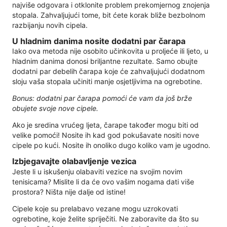
najviše odgovara i otklonite problem prekomjernog znojenja
stopala. Zahvaljujući tome, bit ćete korak bliže bezbolnom
razbijanju novih cipela.
U hladnim danima nosite dodatni par čarapa
Iako ova metoda nije osobito učinkovita u proljeće ili ljeto, u
hladnim danima donosi briljantne rezultate. Samo obujte
dodatni par debelih čarapa koje će zahvaljujući dodatnom
sloju vaša stopala učiniti manje osjetljivima na ogrebotine.
Bonus: dodatni par čarapa pomoći će vam da još brže
obujete svoje nove cipele.
Ako je sredina vrućeg ljeta, čarape također mogu biti od
velike pomoći! Nosite ih kad god pokušavate nositi nove
cipele po kući. Nosite ih onoliko dugo koliko vam je ugodno.
Izbjegavajte olabavljenje vezica
Jeste li u iskušenju olabaviti vezice na svojim novim
tenisicama? Mislite li da će ovo vašim nogama dati više
prostora? Ništa nije dalje od istine!
Cipele koje su prelabavo vezane mogu uzrokovati
ogrebotine, koje želite spriječiti. Ne zaboravite da što su