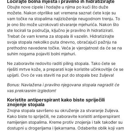
Locirajte bolna mjesta i pravilno ih hidratizirajte
Obujte nove cipele i hodajte u njima po kući što duže
možete. Nakon otprilike sat vremena saznat ćete koje su
vam točke na stopalima najizloženije neugodnom trenju. To
je ono što može uzrokovati stvaranje mjehurića. Nakon što
ste locirali ta područja, ključno je pravilno ih hidratizirati.
Trebat će vam krema za stopala ili vazelin. Hidratizirajte
svoja stopala nekoliko puta dnevno, obraćajući pažnju na
prethodno navedene točke. Veća je vjerojatnost da će se na
suhim nogama pojaviti bolni mjehuri.
Ne zaboravite redovito raditi piling stopala. Tako ćete se
riješiti mrtve kože, a preparati koje koristite učinkovitije će se
upijati. Ovo će vas staviti na put do stopala bez žuljeva!
Bonus: Navlažena i pravilno njegovana stopala nagradit će
vas prekrasnim izgledom!
Koristite antiperspirant kako biste spriječili
znojenje stopala
Znojna stopala savršeno su okruženje za stvaranje žuljeva.
Kako biste to spriječili, ne zaboravite koristiti antiperspirant
namijenjen stopalima. Kreme protiv znojenja i talk također su
dostupni u drogerijama i ljekarnama. Odaberite oblik koji vam