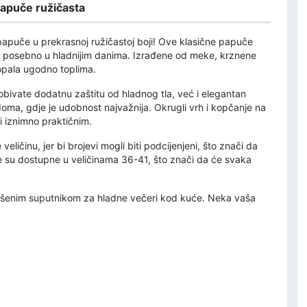
papuče ružičasta
apuče u prekrasnoj ružičastoj boji! Ove klasične papuče
niti posebno u hladnijim danima. Izrađene od meke, krznene
topala ugodno toplima.
obivate dodatnu zaštitu od hladnog tla, već i elegantan
ma, gdje je udobnost najvažnija. Okrugli vrh i kopčanje na
i iznimno praktičnim.
eličinu, jer bi brojevi mogli biti podcijenjeni, što znači da
uče su dostupne u veličinama 36-41, što znači da će svaka
avršenim suputnikom za hladne večeri kod kuće. Neka vaša