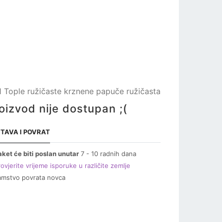
 Tople ružičaste krznene papuče ružičasta
oizvod nije dostupan ;(
TAVA I POVRAT
aket će biti poslan unutar
7 - 10 radnih dana
ovjerite vrijeme isporuke u različite zemlje
amstvo povrata novca