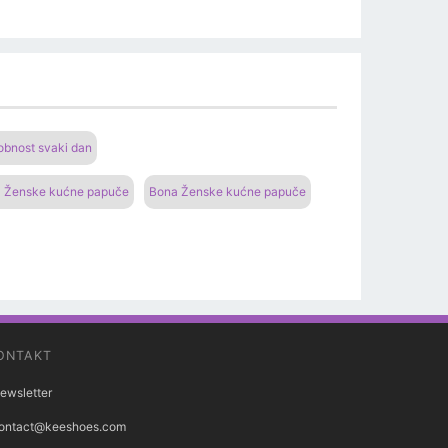
bnost svaki dan
 Ženske kućne papuče
Bona Ženske kućne papuče
ONTAKT
ewsletter
ontact@keeshoes.com