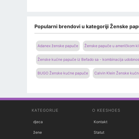
Popularni brendovi u kategoriji Ženske pap
Adanex ženske papuče
Ženske papuče u američkom k
Ženske kućne papuče iz Befado sa - kombinacija udobnost
BUGO Ženske kućne papuče
Calvin Klein Ženske kuć
KATEGORIJE
O KEESHOES
djeca
Kontakt
žene
Statut