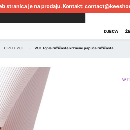
b stranica je na prodaju. Kontakt:
contact@keesho
DJECA
Ž
CIPELE WJ1
WJ1 Tople ružičaste krznene papuče ružičasta
WJ1