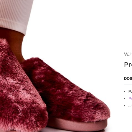
WJ1
Pr
DOS
P
Pr
J