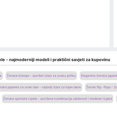
le - najmoderniji modeli i praktični savjeti za kupovinu
na
Ženske klompe - savršen izbor za svaku priliku
Elegantne ženske japanke
nske japanke za svaki dan - najbolji izbor za tople dane
Ženski flip -flops - 
Ženske sportske cipele - savršena kombinacija udobnosti i moderan izgled