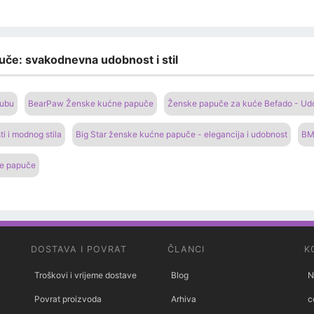
uče: svakodnevna udobnost i stil
lubu
BearPaw Ženske kućne papuče
Ženske papuče za kuće Befado - Udo
i i modnog stila
Big Star ženske kućne papuče - elegancija i udobnost
BM
ne papuče
DOSTAVA I POVRAT
ČLANCI
K
Troškovi i vrijeme dostave
Blog
N
Povrat proizvoda
Arhiva
c