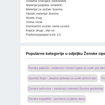
Dodatne značajke: nedostatak
Materijal potplata: sintetički
Materijal za uložak: tkanina
Vanjski materijal: tkanina
Nosek: krug
Visina: nizak
Dominantni uzorak: nema uzorka
Kopča: drugo , slip-on
Platforma/potplat (cm): 2,5
Popularne kategorije u odjeljku Ženske cipe
Ženske papuče - udobnost i modni izgled za svaki put da
Sportski flops - idealno rješenje za svaki aktivni dan
Že
Ženske nativnice - neodvojivi element ženske garderobe
Ženske espadrile - savršene za ljetne dane