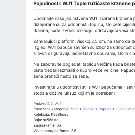
Pojedinosti: WJ1 Tople ružičaste krznene 
Upoznajte naše jedinstvene WJ1 izolirane krznene p
dizajnirane su za udobnost i toplinu, što ćete cije
tkanine, nude izvrsnu izolaciju, održavajući vaša s
Zahvaljujući platformi visokoj 2,5 cm, ne samo da d
izgled. WJ1 papuče savršen su izbor za udobnost do
slip-on osiguravaju jednostavno obuvanje, što ih čin
Ne zaboravite pogledati tablicu veličina kada birate v
biste trebali razmisliti o kupnji veće veličine. Pap
žena pronaći nešto za sebe.
Investirajte u udobnost i stil s WJ1 papučama - s
stopala dožive luksuz koji im je potreban!
Proizvođač:
WJ1
Povezane kategorije:
žene
>
Ženski
>
Papuče
>
Cipele WJ1
Kolekcija: KeeShoes
Boja: ružičasta
Zagrijavanje: Da
Visina pete/platforme: 2.5