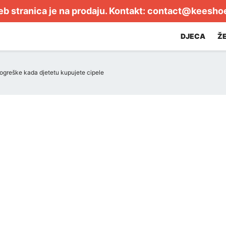
b stranica je na prodaju. Kontakt:
contact@keesho
DJECA
Ž
 pogreške kada djetetu kupujete cipele