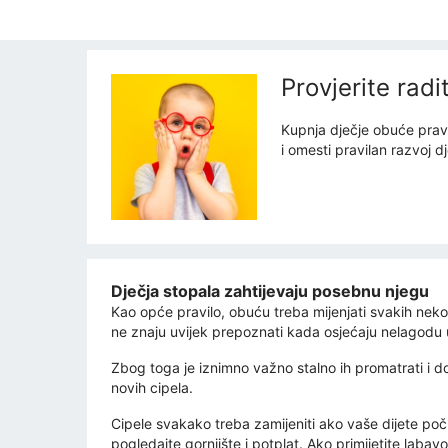
Provjerite rad
Kupnja dječje obuće pravi
i omesti pravilan razvoj d
Dječja stopala zahtijevaju posebnu njegu
Kao opće pravilo, obuću treba mijenjati svakih nekol
ne znaju uvijek prepoznati kada osjećaju nelago
Zbog toga je iznimno važno stalno ih promatrati i don
novih cipela.
Cipele svakako treba zamijeniti ako vaše dijete počn
pogledajte gornjište i potplat. Ako primijetite labavo