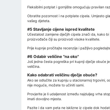
Fleksibilni potplat i gornjište omogućuju pravilan
Obratite pozornost i na potplate cipela. Umjesto glat
vašeg djeteta.
#5 Stavljanje cijene ispred kvalitete
Učestalost zamjene dječjih cipela znači da, kako bi u
proizvođače čiji su proizvodi visoke kvalitete.
Prije kupnje pročitajte recenzije i pažljivo pogledajte
#6 Odabir veličine "na oko"
Još jedna česta pogreška pri kupnji dječje obuće je o
veličina.
Kako odabrati veličinu dječje obuće?
Ako se odlučite za kupnju u stacionarnoj trgovini, od
nije moguće, možete to učiniti sami.
Provjerite je li udaljenost između najduljeg vrha stop
imati dovoljno mjesta.
Pazite i da vam peta ne isklizne iz cipele dok hodate