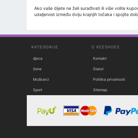
Ako vaše dijete ne želi surađivati ​​ili više volite 
udaljenost između dviju krajnjih točaka i spojite dob
KATEGORIJE
O KEESHOES
djeca
Kontakt
žene
Statut
Muškarci
Politika privatnosti
Sport
Sitemap