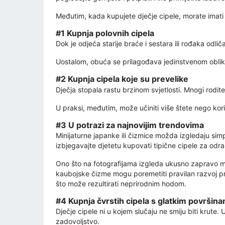
Međutim, kada kupujete dječje cipele, morate imati 
#1 Kupnja polovnih cipela
Dok je odjeća starije braće i sestara ili rođaka odli
Uostalom, obuća se prilagođava jedinstvenom obliku 
#2 Kupnja cipela koje su prevelike
Dječja stopala rastu brzinom svjetlosti. Mnogi roditelj
U praksi, međutim, može učiniti više štete nego ko
#3 U potrazi za najnovijim trendovima
Minijaturne japanke ili čizmice možda izgledaju sim
izbjegavajte djetetu kupovati tipične cipele za odra
Ono što na fotografijama izgleda ukusno zapravo mož
kaubojske čizme mogu poremetiti pravilan razvoj prsti
što može rezultirati neprirodnim hodom.
#4 Kupnja čvrstih cipela s glatkim površin
Dječje cipele ni u kojem slučaju ne smiju biti krute
zadovoljstvo.