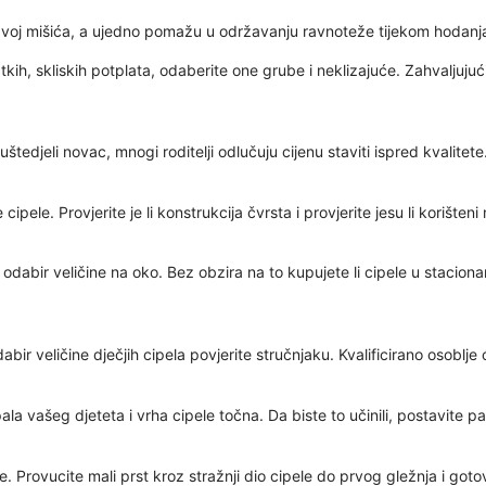
 razvoj mišića, a ujedno pomažu u održavanju ravnoteže tijekom hodan
kih, skliskih potplata, odaberite one grube i neklizajuće. Zahvaljujuć
štedjeli novac, mnogi roditelji odlučuju cijenu staviti ispred kvalite
 cipele. Provjerite je li konstrukcija čvrsta i provjerite jesu li korišt
dabir veličine na oko. Bez obzira na to kupujete li cipele u stacionarn
abir veličine dječjih cipela povjerite stručnjaku. Kvalificirano osoblje
ala vašeg djeteta i vrha cipele točna. Da biste to učinili, postavite pa
. Provucite mali prst kroz stražnji dio cipele do prvog gležnja i gotov