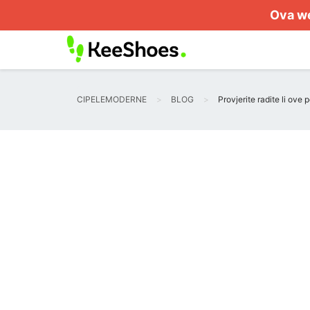
Ova we
CIPELEMODERNE
BLOG
Provjerite radite li ove