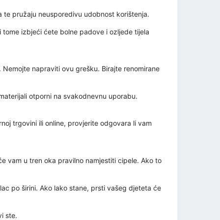
ja te pružaju neusporedivu udobnost korištenja.
i tome izbjeći ćete bolne padove i ozljede tijela
te. Nemojte napraviti ovu grešku. Birajte renomirane
eni materijali otporni na svakodnevnu uporabu.
oj trgovini ili online, provjerite odgovara li vam
 će vam u tren oka pravilno namjestiti cipele. Ako to
lac po širini. Ako lako stane, prsti vašeg djeteta će
i ste.