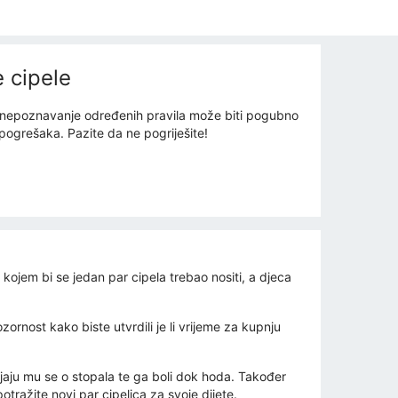
e cipele
kad nepoznavanje određenih pravila može biti pogubno
h pogrešaka. Pazite da ne pogriješite!
 kojem bi se jedan par cipela trebao nositi, a djeca
ornost kako biste utvrdili je li vrijeme za kupnju
rljaju mu se o stopala te ga boli dok hoda. Također
potražite novi par cipelica za svoje dijete.