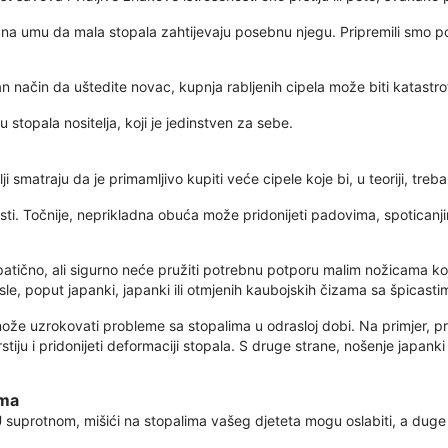
na umu da mala stopala zahtijevaju posebnu njegu. Pripremili smo pop
čan način da uštedite novac, kupnja rabljenih cipela može biti katastro
stopala nositelja, koji je jedinstven za sebe.
i smatraju da je primamljivo kupiti veće cipele koje bi, u teoriji, trebale
risti. Točnije, neprikladna obuća može pridonijeti padovima, spotica
patično, ali sigurno neće pružiti potrebnu potporu malim nožicama koj
sle, poput japanki, japanki ili otmjenih kaubojskih čizama sa špicast
e uzrokovati probleme sa stopalima u odrasloj dobi. Na primjer, pret
ju i pridonijeti deformaciji stopala. S druge strane, nošenje japanki 
ama
. U suprotnom, mišići na stopalima vašeg djeteta mogu oslabiti, a duge 