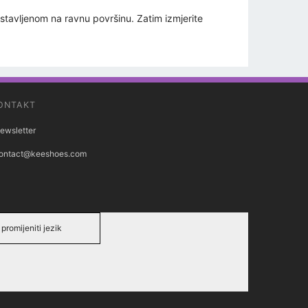
postavljenom na ravnu površinu. Zatim izmjerite
ONTAKT
ewsletter
ontact@keeshoes.com
promijeniti jezik