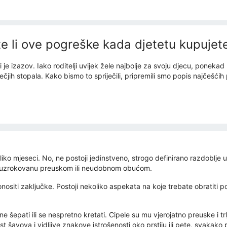
ite li ove pogreške kada djetetu kupujet
 je izazov. Iako roditelji uvijek žele najbolje za svoju djecu, pone
ječjih stopala. Kako bismo to spriječili, pripremili smo popis najčešći
iko mjeseci. No, ne postoji jedinstveno, strogo definirano razdoblje u
du uzrokovanu preuskom ili neudobnom obućom.
ositi zaključke. Postoji nekoliko aspekata na koje trebate obratiti poz
e šepati ili se nespretno kretati. Cipele su mu vjerojatno preuske i t
st šavova i vidljive znakove istrošenosti oko prstiju ili pete, svakako 