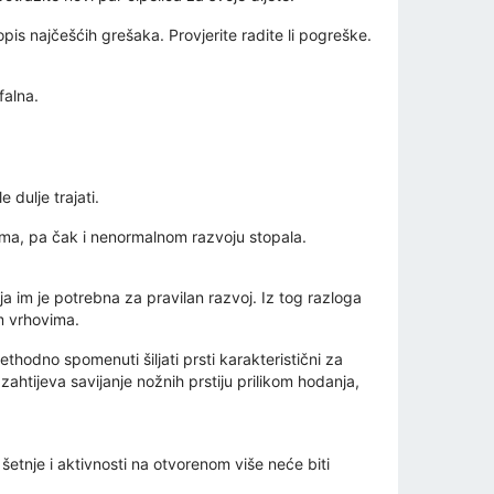
is najčešćih grešaka. Provjerite radite li pogreške.
falna.
 dulje trajati.
njima, pa čak i nenormalnom razvoju stopala.
a im je potrebna za pravilan razvoj. Iz tog razloga
im vrhovima.
hodno spomenuti šiljati prsti karakteristični za
zahtijeva savijanje nožnih prstiju prilikom hodanja,
šetnje i aktivnosti na otvorenom više neće biti