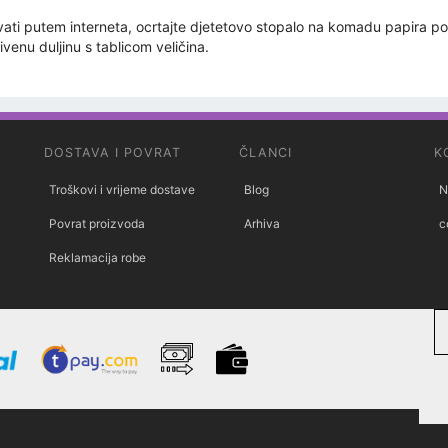
kupovati putem interneta, ocrtajte djetetovo stopalo na komadu papira 
ivenu duljinu s tablicom veličina.
DOSTAVA I POVRAT
ČLANCI
K
Troškovi i vrijeme dostave
Blog
N
Povrat proizvoda
Arhiva
c
Reklamacija robe