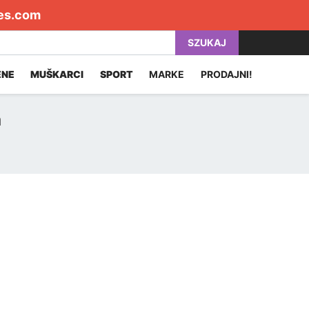
es.com
SZUKAJ
ENE
MUŠKARCI
SPORT
MARKE
PRODAJNI!
a