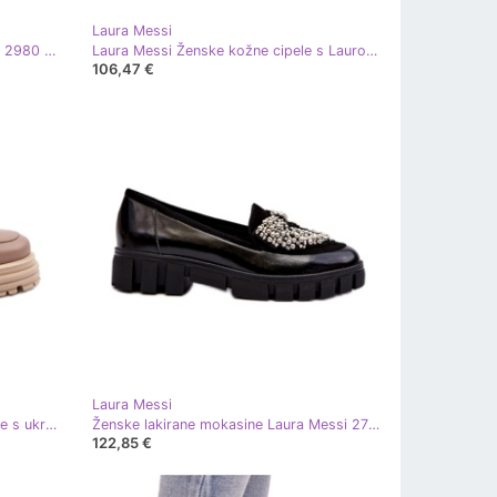
Laura Messi
Ženske kožne cipele s Laura Messi 2980 Crna stezaljka
Laura Messi Ženske kožne cipele s Laurom Messi 2980 Crnim crni šok bež
106,47 €
Laura Messi
Laura Messi Ženske kožne natičnice s ukrasom Laure Messi 2780 tamna bež
Ženske lakirane mokasine Laura Messi 2785 crne crna
122,85 €