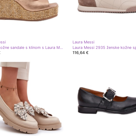
ssi
Laura Messi
Ženske kožne sandale s klinom s Laura Messi Braid 2789 Zlotys zlatni
€
116,64 €