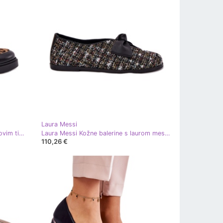
Laura Messi
Kožni natikači s ukrasom i leopardovim tiskom laura messi 2965 crna
Laura Messi Kožne balerine s laurom messi 2921 crni luk crna
110,26 €