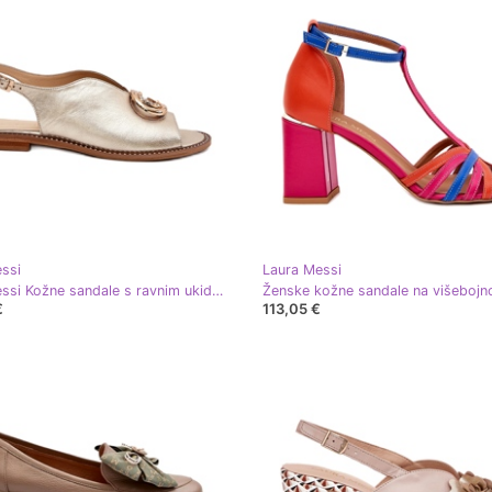
ssi
Laura Messi
Laura Messi Kožne sandale s ravnim ukidanjem s ukrasom Laure Messi 2865 Zlotys zlatni
€
113,05 €