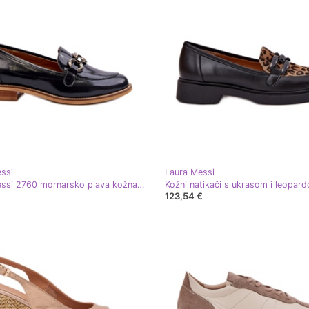
ssi
Laura Messi
Laura Messi 2760 mornarsko plava kožna kožna lakirana kože
123,54 €