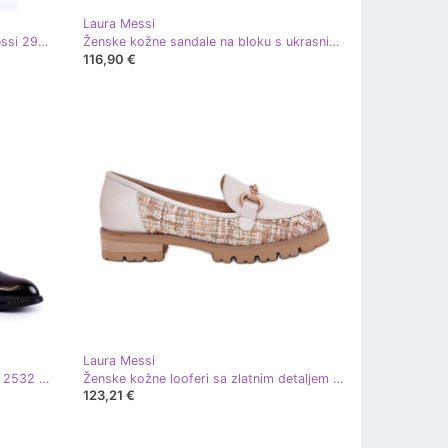
Laura Messi
Ženske kožne sandale na Laura Messi 2950 Bijeli cvjetni post bijela
Ženske kožne sandale na bloku s ukrasnim cvijećem Laura Messi 2973 White bijela
116,90 €
Laura Messi
Ženske cipele Laura Messi lakirana 2532 crna
Ženske kožne looferi sa zlatnim detaljem Laura messi 2938 Svjetlo bež
123,21 €