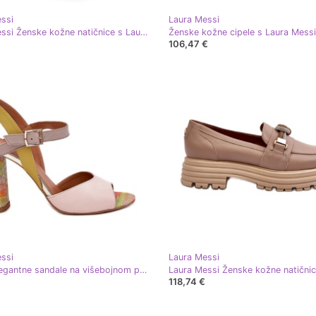
ssi
Laura Messi
Laura Messi Ženske kožne natičnice s Laurom Messi 2787 Light Ben bež
106,47 €
ssi
Laura Messi
Kožne elegantne sandale na višebojnom postu Laura Messi 2136 bež
€
118,74 €