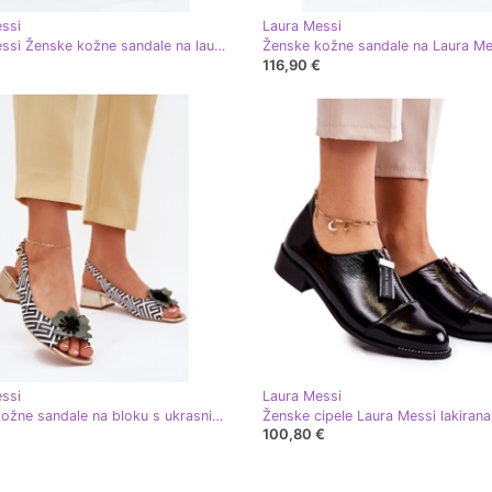
ssi
Laura Messi
Laura Messi Ženske kožne sandale na lauri messi 2950 bež cvjetovi
116,90 €
ssi
Laura Messi
Ženske kožne sandale na bloku s ukrasnim cvijećem Laura messi 2973 bijela i crna
100,80 €