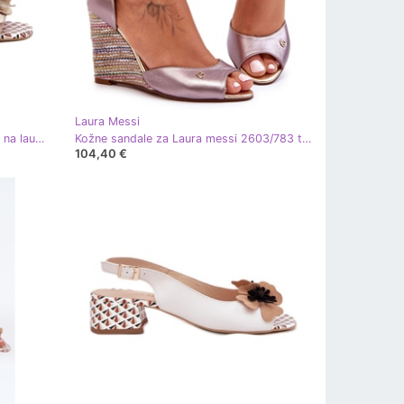
Laura Messi
Laura Messi Ženske kožne sandale na lauri messi 2950 bež cvjetovi
Kožne sandale za Laura messi 2603/783 taupe bež
104,40 €