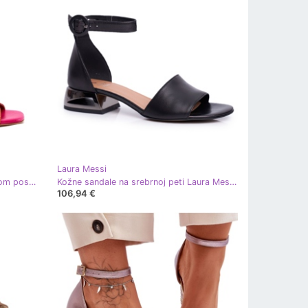
Laura Messi
Ženske kožne sandale na višebojnom postu Laura Messi 2879 ružičasta
Kožne sandale na srebrnoj peti Laura Messi 2143 Crna
106,94 €