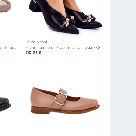
Laura Messi
Laura Messi 2935 ženske kožne sportske cipele bež
Kožne pumpe s ukrasom laura messi 2487 mornarsko plava
110,25 €