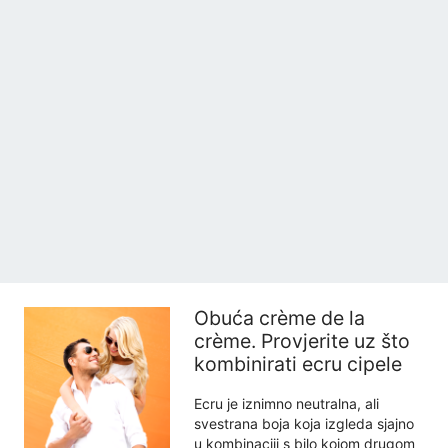
Obuća crème de la
crème. Provjerite uz što
kombinirati ecru cipele
Ecru je iznimno neutralna, ali
svestrana boja koja izgleda sjajno
u kombinaciji s bilo kojom drugom