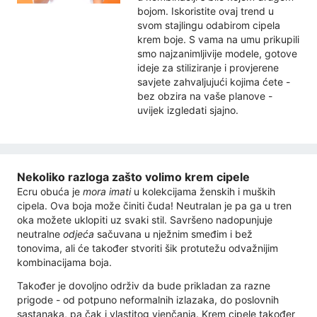
bojom. Iskoristite ovaj trend u
svom stajlingu odabirom cipela
krem ​​boje. S vama na umu prikupili
smo najzanimljivije modele, gotove
ideje za stiliziranje i provjerene
savjete zahvaljujući kojima ćete -
bez obzira na vaše planove -
uvijek izgledati sjajno.
Nekoliko razloga zašto volimo krem ​​cipele
Ecru obuća je
mora imati
u kolekcijama ženskih i muških
cipela. Ova boja može činiti čuda! Neutralan je pa ga u tren
oka možete uklopiti uz svaki stil. Savršeno nadopunjuje
neutralne
odjeća
sačuvana u nježnim smeđim i bež
tonovima, ali će također stvoriti šik protutežu odvažnijim
kombinacijama boja.
Također je dovoljno održiv da bude prikladan za razne
prigode - od potpuno neformalnih izlazaka, do poslovnih
sastanaka, pa čak i vlastitog vjenčanja. Krem cipele također