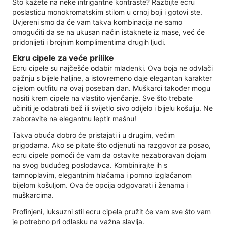
Što kažete na neke intrigantne kontraste? Razbijte ecru
poslasticu monokromatskim stilom u crnoj boji i gotovi ste.
Uvjereni smo da će vam takva kombinacija ne samo
omogućiti da se na ukusan način istaknete iz mase, već će
pridonijeti i brojnim komplimentima drugih ljudi.
Ekru cipele za veće prilike
Ecru cipele su najčešće odabir mladenki. Ova boja ne odvlači
pažnju s bijele haljine, a istovremeno daje elegantan karakter
cijelom outfitu na ovaj poseban dan. Muškarci također mogu
nositi krem ​​cipele na vlastito vjenčanje. Sve što trebate
učiniti je odabrati bež ili svijetlo sivo odijelo i bijelu košulju. Ne
zaboravite na elegantnu leptir mašnu!
Takva obuća dobro će pristajati i u drugim, većim
prigodama. Ako se pitate što odjenuti na razgovor za posao,
ecru cipele pomoći će vam da ostavite nezaboravan dojam
na svog budućeg poslodavca. Kombinirajte ih s
tamnoplavim, elegantnim hlačama i pomno izglačanom
bijelom košuljom. Ova će opcija odgovarati i ženama i
muškarcima.
Profinjeni, luksuzni stil ecru cipela pružit će vam sve što vam
je potrebno pri odlasku na važna slavlja.