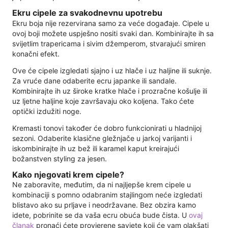
Ekru cipele za svakodnevnu upotrebu
Ekru boja nije rezervirana samo za veće događaje. Cipele u
ovoj boji možete uspješno nositi svaki dan. Kombinirajte ih sa
svijetlim trapericama i sivim džemperom, stvarajući smiren
konačni efekt.
Ove će cipele izgledati sjajno i uz hlače i uz haljine ili suknje.
Za vruće dane odaberite ecru japanke ili sandale.
Kombinirajte ih uz široke kratke hlače i prozračne košulje ili
uz ljetne haljine koje završavaju oko koljena. Tako ćete
optički izdužiti noge.
Kremasti tonovi također će dobro funkcionirati u hladnijoj
sezoni. Odaberite klasične gležnjače u jarkoj varijanti i
iskombinirajte ih uz bež ili karamel kaput kreirajući
božanstven styling za jesen.
Kako njegovati krem ​​cipele?
Ne zaboravite, međutim, da ni najljepše krem ​​cipele u
kombinaciji s pomno odabranim stajlingom neće izgledati
blistavo ako su prljave i neodržavane. Bez obzira kamo
idete, pobrinite se da vaša ecru obuća bude čista. U
ovaj
članak
pronaći ćete provjerene savjete koji će vam olakšati