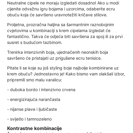
Neutralne cipele ne moraju izgledati dosadno! Ako u modi
cijenite odvažnu igru ​​bojama i uzorcima, odaberite ecru
obuću koja će savršeno uravnotežiti kričave stilove.
Proljetna, prozračna haljina sa šarmantnim raznobojnim
cvjetovima u kombinaciji s krem ​​cipelama izgledat će
fantastično. Takva će odjeća biti savršena za spoj ili za prvi
susret s budućom tazbinom.
Trenirka intenzivnih boja, ujednačenih neonskih boja
savršeno će pristajati uz prigušene ecru tenisice.
Pitate li se koje su još styling boje najbolje kombinirane uz
krem ​​obuću? Jednostavno je! Kako bismo vam olakšali izbor,
pripremili smo malu varalicu:
- duboka bordo i intenzivno crvena
- energizirajuća narančasta
- nijanse plave i ljubičaste
- svijetlo i tamnozeleno
Kontrastne kombinacije