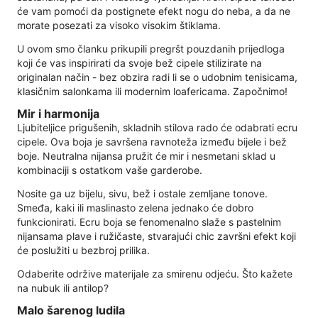
će vam pomoći da postignete efekt nogu do neba, a da ne
morate posezati za visoko visokim štiklama.
U ovom smo članku prikupili pregršt pouzdanih prijedloga
koji će vas inspirirati da svoje bež cipele stilizirate na
originalan način - bez obzira radi li se o udobnim tenisicama,
klasičnim salonkama ili modernim loafericama. Započnimo!
Mir i harmonija
Ljubiteljice prigušenih, skladnih stilova rado će odabrati ecru
cipele. Ova boja je savršena ravnoteža između bijele i bež
boje. Neutralna nijansa pružit će mir i nesmetani sklad u
kombinaciji s ostatkom vaše garderobe.
Nosite ga uz bijelu, sivu, bež i ostale zemljane tonove.
Smeđa, kaki ili maslinasto zelena jednako će dobro
funkcionirati. Ecru boja se fenomenalno slaže s pastelnim
nijansama plave i ružičaste, stvarajući chic završni efekt koji
će poslužiti u bezbroj prilika.
Odaberite održive materijale za smirenu odjeću. Što kažete
na nubuk ili antilop?
Malo šarenog ludila