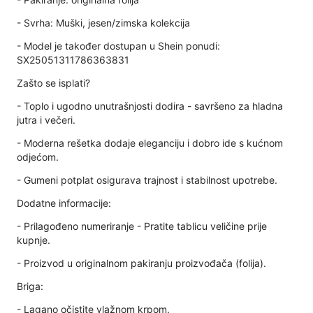
- Svrha: Muški, jesen/zimska kolekcija
- Model je također dostupan u Shein ponudi:
SX25051311786363831
Zašto se isplati?
- Toplo i ugodno unutrašnjosti dodira - savršeno za hladna
jutra i večeri.
- Moderna rešetka dodaje eleganciju i dobro ide s kućnom
odjećom.
- Gumeni potplat osigurava trajnost i stabilnost upotrebe.
Dodatne informacije:
- Prilagođeno numeriranje - Pratite tablicu veličine prije
kupnje.
- Proizvod u originalnom pakiranju proizvođača (folija).
Briga:
- Lagano očistite vlažnom krpom.