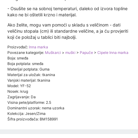
- Osušite se na sobnoj temperaturi, daleko od izvora topline
kako ne bi oštetili krzno i ​​materijal.
Ako želite, mogu vam pomoći u skladu s veličinom - dati
veličinu stopala (cm) ili standardne veličine, a ja ću provjeriti
koji će položaj u tablici biti najbolji.
Proizvođač:
Inna marka
Povezane kategorije:
Muškarci
>
muški
>
Papuče
>
Cipele Inna marka
Boja: smeđa
Boja potplata: smeđa
Materijal potplata: Guma
Materijal za uložak: tkanina
Vanjski materijal: tkanina
Model: YF-52
Nosek: krug
Zagrijavanje: Da
Visina pete/platforme: 2.5
Dominantni uzorak: nema uzorka
Kolekcija: Jesen/Zima
Šifra proizvođača: BM158991