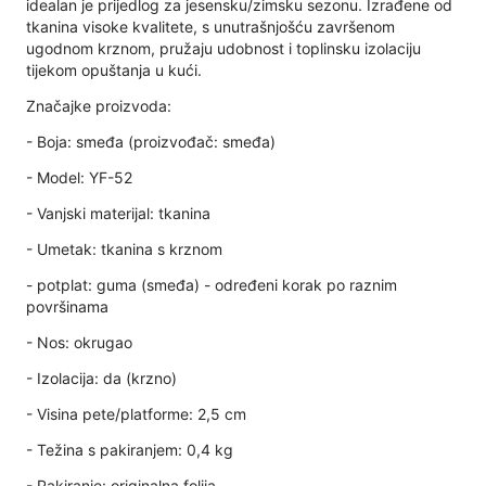
idealan je prijedlog za jesensku/zimsku sezonu. Izrađene od
tkanina visoke kvalitete, s unutrašnjošću završenom
ugodnom krznom, pružaju udobnost i toplinsku izolaciju
tijekom opuštanja u kući.
Značajke proizvoda:
- Boja: smeđa (proizvođač: smeđa)
- Model: YF-52
- Vanjski materijal: tkanina
- Umetak: tkanina s krznom
- potplat: guma (smeđa) - određeni korak po raznim
površinama
- Nos: okrugao
- Izolacija: da (krzno)
- Visina pete/platforme: 2,5 cm
- Težina s pakiranjem: 0,4 kg
- Pakiranje: originalna folija