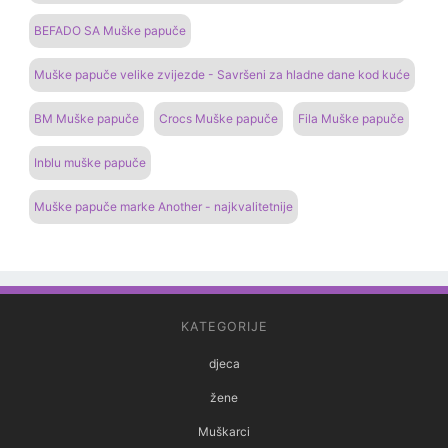
BEFADO SA Muške papuče
Muške papuče velike zvijezde - Savršeni za hladne dane kod kuće
BM Muške papuče
Crocs Muške papuče
Fila Muške papuče
Inblu muške papuče
Muške papuče marke Another - najkvalitetnije
KATEGORIJE
djeca
žene
Muškarci