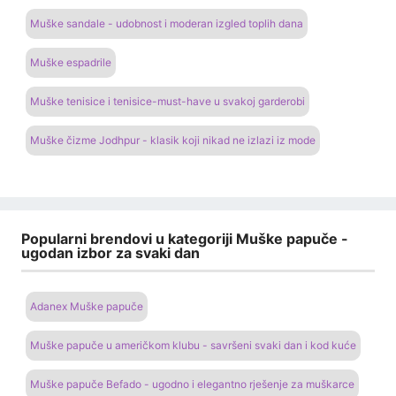
Muške sandale - udobnost i moderan izgled toplih dana
Muške espadrile
Muške tenisice i tenisice-must-have u svakoj garderobi
Muške čizme Jodhpur - klasik koji nikad ne izlazi iz mode
Popularni brendovi u kategoriji Muške papuče -
ugodan izbor za svaki dan
Adanex Muške papuče
Muške papuče u američkom klubu - savršeni svaki dan i kod kuće
Muške papuče Befado - ugodno i elegantno rješenje za muškarce