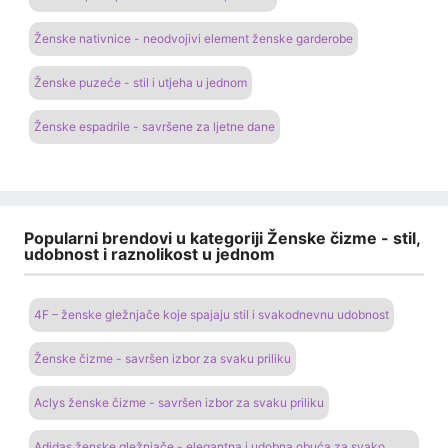
Ženske nativnice - neodvojivi element ženske garderobe
Ženske puzeće - stil i utjeha u jednom
Ženske espadrile - savršene za ljetne dane
Popularni brendovi u kategoriji Ženske čizme - stil,
udobnost i raznolikost u jednom
4F – ženske gležnjače koje spajaju stil i svakodnevnu udobnost
Ženske čizme - savršen izbor za svaku priliku
Aclys ženske čizme - savršen izbor za svaku priliku
Adidas ženske gležnjače - elegantna i udobna obuća za svako