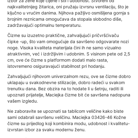
izbor za žene koje cijene i stil i udobnost. Stvoreni od
najkvalitetnijeg žitarica, oni pružaju izvrsnu ventilaciju, što je
ključno u vrućim danima. Njihova pažljivo osmišljena gornja s
brojnim reznicama omogućava da stopala slobodno diše,
zadržavajući optimalnu temperaturu.
Čizme su izuzetno praktične, zahvaljujući pričvršćivaču
čipke -up, što vam omogućuje da savršeno odgovarate nozi
noge. Visoka kvaliteta materijala čini ih ne samo vizualno
atraktivnim, već i izdržljivim i udobnim. S visinom pete od 2,5
cm, ove će čizme s platformom dodati malo rasta,
istovremeno osiguravajući stabilnost pri hodanju.
Zahvaljujući njihovom univerzalnom rezu, ove se čizme dobro
uklapaju u svakodnevne stilizacije, dobro radeći u svakom
trenutku dana. Bez obzira na to hodate li u šetnju, raditi ili
upoznati prijatelje, Maciejka čizme bit će savršena nadopuna
vašem izgledu.
Ne zaboravite se upoznati sa tablicom veličine kako biste
sami odabrali savršenu veličinu. Maciejka 03426-46 Kožne
čizme su prijedlog koji kombinira modu, udobnost i kvalitetu-
izvrstan izbor za svaku modernu ženu.