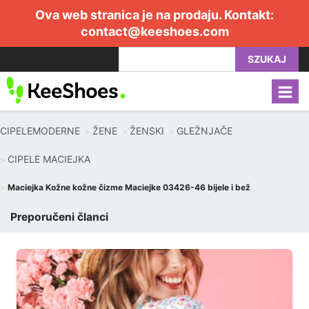
Ova web stranica je na prodaju. Kontakt:
contact@keeshoes.com
SZUKAJ
CIPELEMODERNE
ŽENE
ŽENSKI
GLEŽNJAČE
CIPELE MACIEJKA
Maciejka Kožne kožne čizme Maciejke 03426-46 bijele i bež
Preporučeni članci