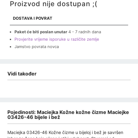
Proizvod nije dostupan ;(
DOSTAVA I POVRAT
Paket će biti poslan unutar
4 - 7 radnih dana
Provjerite vrijeme isporuke u različite zemlje
Jamstvo povrata novca
Vidi također
Pojedinosti: Maciejka Kožne kožne čizme Maciejke
03426-46 bijele i bež
Maciejka 03426-46 Kožne čizme u bijeloj i bež je savršen