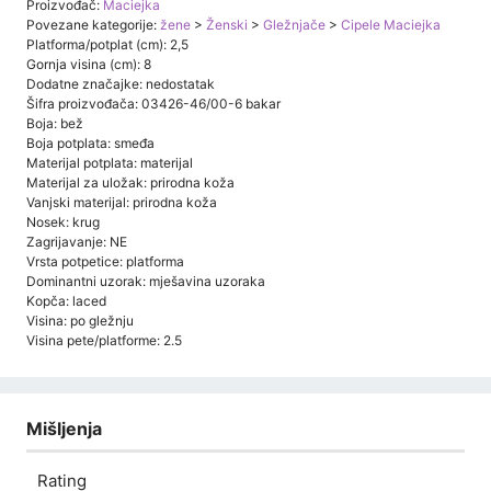
Proizvođač:
Maciejka
Povezane kategorije:
žene
>
Ženski
>
Gležnjače
>
Cipele Maciejka
Platforma/potplat (cm): 2,5
Gornja visina (cm): 8
Dodatne značajke: nedostatak
Šifra proizvođača: 03426-46/00-6 bakar
Boja: bež
Boja potplata: smeđa
Materijal potplata: materijal
Materijal za uložak: prirodna koža
Vanjski materijal: prirodna koža
Nosek: krug
Zagrijavanje: NE
Vrsta potpetice: platforma
Dominantni uzorak: mješavina uzoraka
Kopča: laced
Visina: po gležnju
Visina pete/platforme: 2.5
Mišljenja
Rating