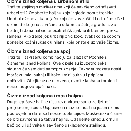
Čizme iznad koljena u urbanom stilu
Tražite stajling s mušketirima koji će savršeno odražavati
urbani stil? Odaberite haljinu koja izgleda poput trenirke.
Udobni džepovi, kapuljača koja će vas zaštititi od kišne kiše i
čizme do koljena savršen su odabir za šetnju gradom. Za
hladnijih dana nabacite biciklističku jaknu ili bomber preko
ramena. Ako želite još urbaniji chic look, svakako sa sobom
ponesite kožni ruksak u nijansi koja pristaje uz vaše čizme.
Čizme iznad koljena za spoj
Tražite li savršenu kombinaciju za izlazak? Počnite s
čizmama iznad koljena. Ove cipele su izuzetno seksi i
sigurno će vam dati samopouzdanje. Također možete nositi
lepršavu midi suknju ili kožnu mini suknju i pripijenu
dolčevitu. Obojite usne u crveno, uzmite lančanu torbicu i
nosite odgovarajući nakit.
Čizme iznad koljena i maxi haljina
Duge lepršave haljine nisu rezervirane samo za ljetne i
proljetne mjesece. Uspješno ih možete nositi iu jesen i zimu,
pod uvjetom da ispod nosite tople tajice. Mušketirske čizme
će biti savršene za takvu haljinu. Odaberite smeđu, crnu ili
bež boju i uživajte u savršeno usklađenom stajlingu.