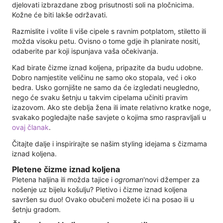
djelovati izbrazdane zbog prisutnosti soli na pločnicima.
Kožne će biti lakše održavati.
Razmislite i volite li više cipele s ravnim potplatom, stiletto ili
možda visoku petu. Ovisno o tome gdje ih planirate nositi,
odaberite par koji ispunjava vaša očekivanja.
Kad birate čizme iznad koljena, pripazite da budu udobne.
Dobro namjestite veličinu ne samo oko stopala, već i oko
bedra. Usko gornjište ne samo da će izgledati neugledno,
nego će svaku šetnju u takvim cipelama učiniti pravim
izazovom. Ako ste deblja žena ili imate relativno kratke noge,
svakako pogledajte naše savjete o kojima smo raspravljali u
ovaj članak
.
Čitajte dalje i inspirirajte se našim styling idejama s čizmama
iznad koljena.
Pletene čizme iznad koljena
Pletena haljina ili možda tajice i
ogroman
'novi džemper za
nošenje uz bijelu košulju? Pletivo i čizme iznad koljena
savršen su duo! Ovako obučeni možete ići na posao ili u
šetnju gradom.