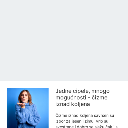
Jedne cipele, mnogo
mogućnosti - čizme
iznad koljena
Čizme iznad koljena savršen su
izbor za jesen i zimu. Vrlo su
svestrane i dobro se slažu čak i s