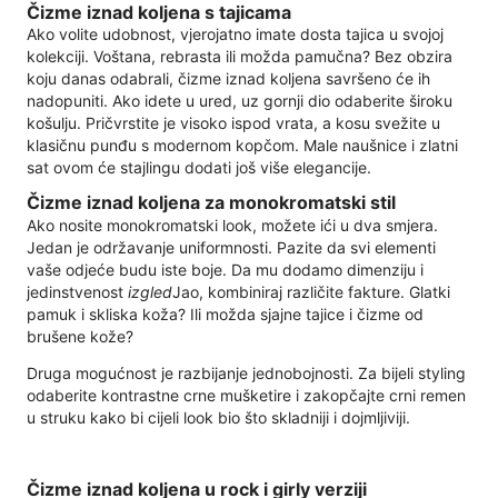
Čizme iznad koljena s tajicama
Ako volite udobnost, vjerojatno imate dosta tajica u svojoj
kolekciji. Voštana, rebrasta ili možda pamučna? Bez obzira
koju danas odabrali, čizme iznad koljena savršeno će ih
nadopuniti. Ako idete u ured, uz gornji dio odaberite široku
košulju. Pričvrstite je visoko ispod vrata, a kosu svežite u
klasičnu punđu s modernom kopčom. Male naušnice i zlatni
sat ovom će stajlingu dodati još više elegancije.
Čizme iznad koljena za monokromatski stil
Ako nosite monokromatski look, možete ići u dva smjera.
Jedan je održavanje uniformnosti. Pazite da svi elementi
vaše odjeće budu iste boje. Da mu dodamo dimenziju i
jedinstvenost
izgled
Jao, kombiniraj različite fakture. Glatki
pamuk i skliska koža? Ili možda sjajne tajice i čizme od
brušene kože?
Druga mogućnost je razbijanje jednobojnosti. Za bijeli styling
odaberite kontrastne crne mušketire i zakopčajte crni remen
u struku kako bi cijeli look bio što skladniji i dojmljiviji.
Čizme iznad koljena u rock i girly verziji