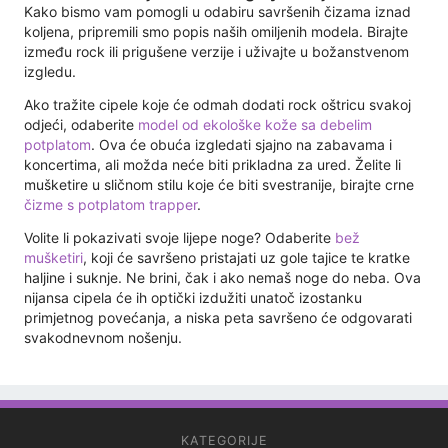
Kako bismo vam pomogli u odabiru savršenih čizama iznad
koljena, pripremili smo popis naših omiljenih modela. Birajte
između rock ili prigušene verzije i uživajte u božanstvenom
izgledu.
Ako tražite cipele koje će odmah dodati rock oštricu svakoj
odjeći, odaberite
model od ekološke kože sa debelim
potplatom
. Ova će obuća izgledati sjajno na zabavama i
koncertima, ali možda neće biti prikladna za ured. Želite li
mušketire u sličnom stilu koje će biti svestranije, birajte crne
čizme s potplatom trapper
.
Volite li pokazivati ​​svoje lijepe noge? Odaberite
bež
mušketiri
, koji će savršeno pristajati uz gole tajice te kratke
haljine i suknje. Ne brini, čak i ako nemaš noge do neba. Ova
nijansa cipela će ih optički izdužiti unatoč izostanku
primjetnog povećanja, a niska peta savršeno će odgovarati
svakodnevnom nošenju.
KATEGORIJE