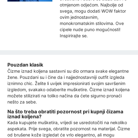
otmjenom odjećom. Najbolje od
svega, mogu dodati WOW faktor
ovim jednostavnim,
monokromatskim stilovima. Ove
cipele nude puno mogućnosti!
Inspirirajte se.
Pouzdan klasik
Čizme iznad koljena sastavni su dio ormara svake elegantne
žene. Pouzdani su i čine da i najjednostavniji outfit izgleda
iznimno chic. Želite li uvijek impresionirati svojim savršenim
izgledom, svakako odaberite mušketire. Čizme iznad koljena
možete stilizirati na toliko načina da ćete sigurno pronaći
nešto za sebe.
Na što treba obratiti pozornost pri kupnji čizama
iznad koljena?
Kada kupujete mušketira, vrijedi se usredotočiti na nekoliko
aspekata. Prije svega, obratite pozornost na materijal. Čizme
od brušene kože izgledat će vrlo elegantno, ali mogu