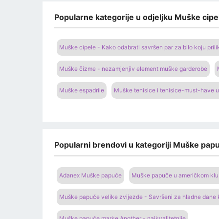
Popularne kategorije u odjeljku Muške cipel
Muške cipele - Kako odabrati savršen par za bilo koju prili
Muške čizme - nezamjenjiv element muške garderobe
Muške espadrile
Muške tenisice i tenisice-must-have u
Popularni brendovi u kategoriji Muške papu
Adanex Muške papuče
Muške papuče u američkom klubu
Muške papuče velike zvijezde - Savršeni za hladne dane
Muške papuče marke Another - najkvalitetnije