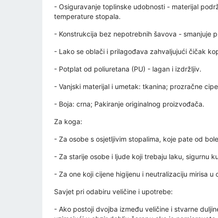
- Osiguravanje toplinske udobnosti - materijal pod
temperature stopala.
- Konstrukcija bez nepotrebnih šavova - smanjuje pr
- Lako se oblači i prilagođava zahvaljujući čičak kop
- Potplat od poliuretana (PU) - lagan i izdržljiv.
- Vanjski materijal i umetak: tkanina; prozračne cipe
- Boja: crna; Pakiranje originalnog proizvođača.
Za koga:
- Za osobe s osjetljivim stopalima, koje pate od boles
- Za starije osobe i ljude koji trebaju laku, sigurnu
- Za one koji cijene higijenu i neutralizaciju mirisa u 
Savjet pri odabiru veličine i upotrebe:
- Ako postoji dvojba između veličine i stvarne duljine