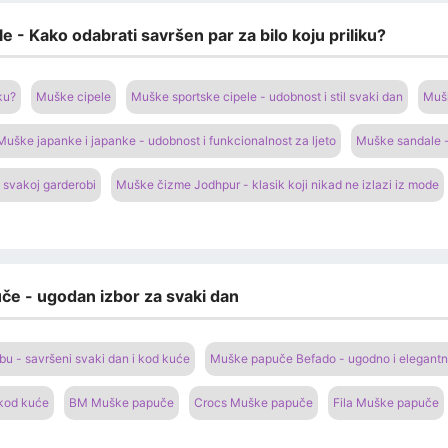
e - Kako odabrati savršen par za bilo koju priliku?
ku?
Muške cipele
Muške sportske cipele - udobnost i stil svaki dan
Mušk
Muške japanke i japanke - udobnost i funkcionalnost za ljeto
Muške sandale -
 svakoj garderobi
Muške čizme Jodhpur - klasik koji nikad ne izlazi iz mode
če - ugodan izbor za svaki dan
 - savršeni svaki dan i kod kuće
Muške papuče Befado - ugodno i elegantn
 kod kuće
BM Muške papuče
Crocs Muške papuče
Fila Muške papuče