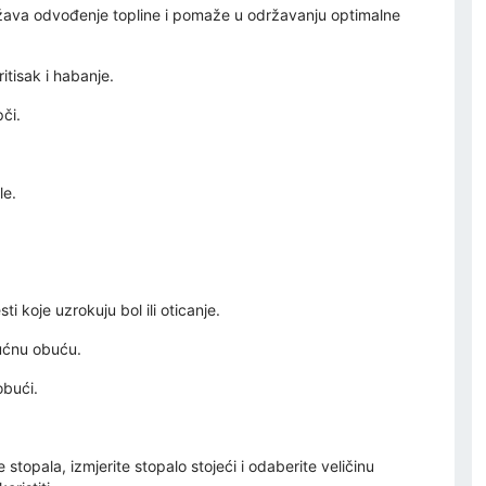
ržava odvođenje topline i pomaže u održavanju optimalne
itisak i habanje.
či.
le.
ti koje uzrokuju bol ili oticanje.
 kućnu obuću.
obući.
 stopala, izmjerite stopalo stojeći i odaberite veličinu