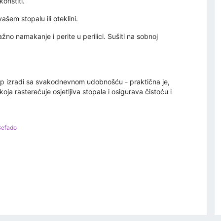
ristiti.
ašem stopalu ili oteklini.
žno namakanje i perite u perilici. Sušiti na sobnoj
 izradi sa svakodnevnom udobnošću - praktična je,
ja rasterećuje osjetljiva stopala i osigurava čistoću i
Befado