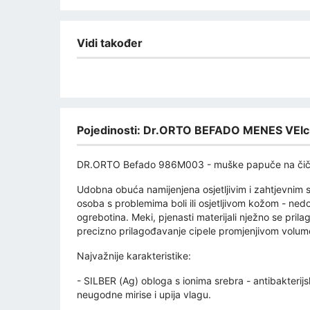
Vidi također
Pojedinosti: Dr.ORTO BEFADO MENES VElc
DR.ORTO Befado 986M003 - muške papuče na čič
Udobna obuća namijenjena osjetljivim i zahtjevnim s
osoba s problemima boli ili osjetljivom kožom - ned
ogrebotina. Meki, pjenasti materijali nježno se pri
precizno prilagođavanje cipele promjenjivom volum
Najvažnije karakteristike:
- SILBER (Ag) obloga s ionima srebra - antibakterijsk
neugodne mirise i upija vlagu.