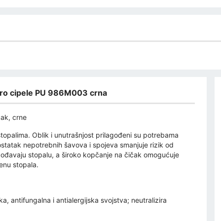
ro cipele PU 986M003 crna
ak, crne
topalima. Oblik i unutrašnjost prilagođeni su potrebama
ostatak nepotrebnih šavova i spojeva smanjuje rizik od
lagođavaju stopalu, a široko kopčanje na čičak omogućuje
enu stopala.
a, antifungalna i antialergijska svojstva; neutralizira