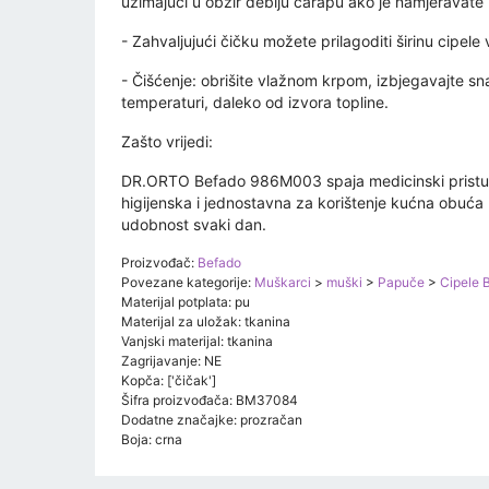
uzimajući u obzir deblju čarapu ako je namjeravate ko
- Zahvaljujući čičku možete prilagoditi širinu cipele v
- Čišćenje: obrišite vlažnom krpom, izbjegavajte sna
temperaturi, daleko od izvora topline.
Zašto vrijedi:
DR.ORTO Befado 986M003 spaja medicinski pristup
higijenska i jednostavna za korištenje kućna obuća ko
udobnost svaki dan.
Proizvođač:
Befado
Povezane kategorije:
Muškarci
>
muški
>
Papuče
>
Cipele 
Materijal potplata: pu
Materijal za uložak: tkanina
Vanjski materijal: tkanina
Zagrijavanje: NE
Kopča: ['čičak']
Šifra proizvođača: BM37084
Dodatne značajke: prozračan
Boja: crna