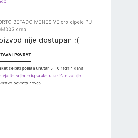
ado
ORTO BEFADO MENES VElcro cipele PU
6M003 crna
oizvod nije dostupan ;(
TAVA I POVRAT
aket će biti poslan unutar
3 - 6 radnih dana
ovjerite vrijeme isporuke u različite zemlje
amstvo povrata novca