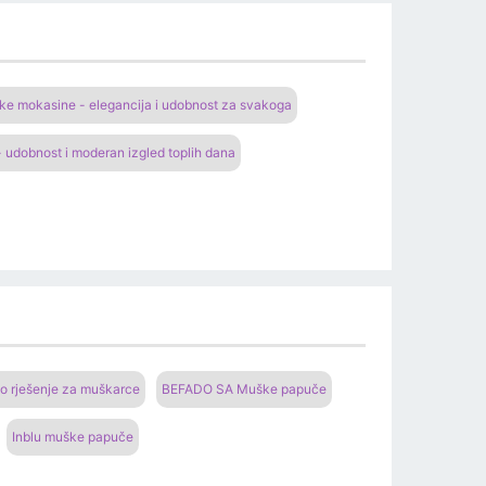
e mokasine - elegancija i udobnost za svakoga
 udobnost i moderan izgled toplih dana
o rješenje za muškarce
BEFADO SA Muške papuče
Inblu muške papuče