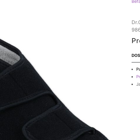
Bef
Dr.
98
Pr
DOS
P
Pr
J