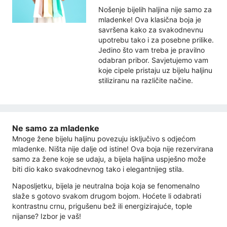
Nošenje bijelih haljina nije samo za
mladenke! Ova klasična boja je
savršena kako za svakodnevnu
upotrebu tako i za posebne prilike.
Jedino što vam treba je pravilno
odabran pribor. Savjetujemo vam
koje cipele pristaju uz bijelu haljinu
stiliziranu na različite načine.
Ne samo za mladenke
Mnoge žene bijelu haljinu povezuju isključivo s odjećom
mladenke. Ništa nije dalje od istine! Ova boja nije rezervirana
samo za žene koje se udaju, a bijela haljina uspješno može
biti dio kako svakodnevnog tako i elegantnijeg stila.
Naposljetku, bijela je neutralna boja koja se fenomenalno
slaže s gotovo svakom drugom bojom. Hoćete li odabrati
kontrastnu crnu, prigušenu bež ili energizirajuće, tople
nijanse? Izbor je vaš!