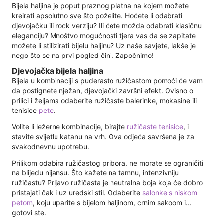
Bijela haljina je poput praznog platna na kojem možete
kreirati apsolutno sve što poželite. Hoćete li odabrati
djevojačku ili rock verziju? Ili ćete možda odabrati klasičnu
eleganciju? Mnoštvo mogućnosti tjera vas da se zapitate
možete li stilizirati bijelu haljinu? Uz naše savjete, lakše je
nego što se na prvi pogled čini. Započnimo!
Djevojačka bijela haljina
Bijela u kombinaciji s puderasto ružičastom pomoći će vam
da postignete nježan, djevojački završni efekt. Ovisno o
prilici i željama odaberite ružičaste balerinke, mokasine ili
tenisice
pete
.
Volite li ležerne kombinacije, birajte
ružičaste tenisice
, i
stavite svijetlu katanu na vrh. Ova odjeća savršena je za
svakodnevnu upotrebu.
Prilikom odabira ružičastog pribora, ne morate se ograničiti
na blijedu nijansu. Što kažete na tamnu, intenzivniju
ružičastu? Prljavo ružičasta je neutralna boja koja će dobro
pristajati čak i uz uredski stil. Odaberite
salonke s niskom
petom
, koju uparite s bijelom haljinom, crnim sakoom i...
gotovi ste.