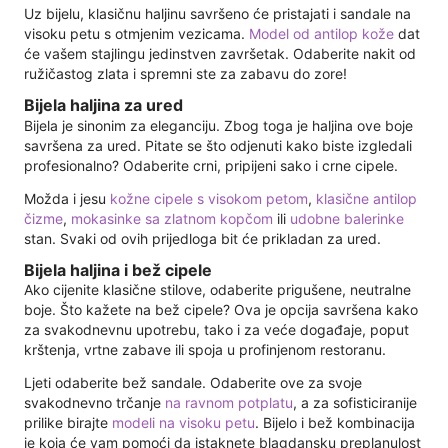
Uz bijelu, klasičnu haljinu savršeno će pristajati i sandale na
visoku petu s otmjenim vezicama.
Model od antilop kože
dat
će vašem stajlingu jedinstven završetak. Odaberite nakit od
ružičastog zlata i spremni ste za zabavu do zore!
Bijela haljina za ured
Bijela je sinonim za eleganciju. Zbog toga je haljina ove boje
savršena za ured. Pitate se što odjenuti kako biste izgledali
profesionalno? Odaberite crni, pripijeni sako i crne cipele.
Možda i jesu
kožne cipele s visokom petom
,
klasične antilop
čizme
,
mokasinke sa zlatnom kopčom
ili
udobne balerinke
stan. Svaki od ovih prijedloga bit će prikladan za ured.
Bijela haljina i bež cipele
Ako cijenite klasične stilove, odaberite prigušene, neutralne
boje. Što kažete na bež cipele? Ova je opcija savršena kako
za svakodnevnu upotrebu, tako i za veće događaje, poput
krštenja, vrtne zabave ili spoja u profinjenom restoranu.
Ljeti odaberite bež sandale. Odaberite ove za svoje
svakodnevno trčanje
na ravnom potplatu
, a za sofisticiranije
prilike birajte
modeli na visoku petu
. Bijelo i bež kombinacija
je koja će vam pomoći da istaknete blagdansku preplanulost