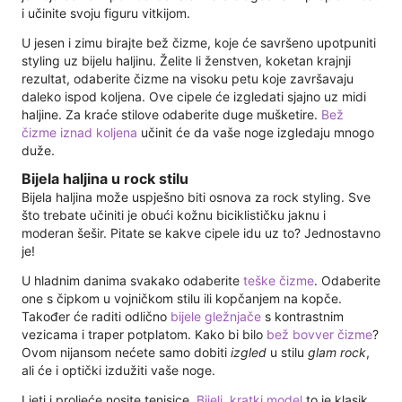
i učinite svoju figuru vitkijom.
U jesen i zimu birajte bež čizme, koje će savršeno upotpuniti
styling uz bijelu haljinu. Želite li ženstven, koketan krajnji
rezultat, odaberite čizme na visoku petu koje završavaju
daleko ispod koljena. Ove cipele će izgledati sjajno uz midi
haljine. Za kraće stilove odaberite duge mušketire.
Bež
čizme iznad koljena
učinit će da vaše noge izgledaju mnogo
duže.
Bijela haljina u rock stilu
Bijela haljina može uspješno biti osnova za rock styling. Sve
što trebate učiniti je obući kožnu biciklističku jaknu i
moderan šešir. Pitate se kakve cipele idu uz to? Jednostavno
je!
U hladnim danima svakako odaberite
teške čizme
. Odaberite
one s čipkom u vojničkom stilu ili kopčanjem na kopče.
Također će raditi odlično
bijele gležnjače
s kontrastnim
vezicama i traper potplatom. Kako bi bilo
bež bovver čizme
?
Ovom nijansom nećete samo dobiti
izgled
u stilu
glam rock
,
ali će i optički izdužiti vaše noge.
Ljeti i proljeće nosite tenisice.
Bijeli, kratki model
to je klasik