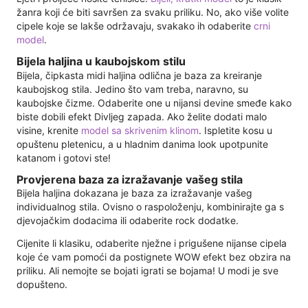
žanra koji će biti savršen za svaku priliku. No, ako više volite
cipele koje se lakše održavaju, svakako ih odaberite
crni
model
.
Bijela haljina u kaubojskom stilu
Bijela, čipkasta midi haljina odlična je baza za kreiranje
kaubojskog stila. Jedino što vam treba, naravno, su
kaubojske čizme. Odaberite one u nijansi devine smeđe kako
biste dobili efekt Divljeg zapada. Ako želite dodati malo
visine, krenite
model sa skrivenim klinom
. Ispletite kosu u
opuštenu pletenicu, a u hladnim danima look upotpunite
katanom i gotovi ste!
Provjerena baza za izražavanje vašeg stila
Bijela haljina dokazana je baza za izražavanje vašeg
individualnog stila. Ovisno o raspoloženju, kombinirajte ga s
djevojačkim dodacima ili odaberite rock dodatke.
Cijenite li klasiku, odaberite nježne i prigušene nijanse cipela
koje će vam pomoći da postignete WOW efekt bez obzira na
priliku. Ali nemojte se bojati igrati se bojama! U modi je sve
dopušteno.