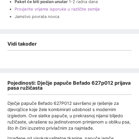
Paket će biti poslan unutar
1-2 radna dana
Provjerite vrijeme isporuke u različite zemlje
Jamstvo povrata novca
Vidi također
Pojedinosti: Dječje papuče Befado 627p012 prijava
pasa ružičasta
Dječje papuče Befado 627P012 savršeno je rješenje za
djevojčice koje žele kombinirati udobnost s modernim
izgledom. Ove slatke papuče, u prekrasnoj nijansi blijedo
ružičaste, ukrašene su jedinstvenom primjenom u obliku psa,
što ih čini izuzetno privlačnim za najmlađe.
Izrađene od visokokvalitetne tkanine, papuče jamče