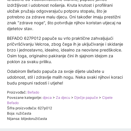
izdržljivost i udobnost nošenja. Kruta krutost i profilirani
uložak pružaju odgovarajuću potporu stopalu, što je
potrebno za zdrave malu djecu. Oni također imaju prestižni
znak "zdrave noge", što potvrđuje njihov koristan utjecaj na
djetetov stav.
BEFADO 627P012 papuče su vrlo praktične zahvaljujući
pričvršćivanju Velcroa, zbog čega ih je uključivanje i skidanje
brzo i jednostavno, idealno, idealno za neovisne predškolce.
Osim toga, originalno pakiranje čini ih sjajnom idejom za
poklon za svaku priliku.
Odabirom Befado papuča za svoje dijete ulažete u
udobnost, stil i zdravlje malih nogu. Neka svaki njihovi koraci
budu prepuni radosti i utjehe!
Proizvođač:
Befado
Povezane kategorije:
djeca
>
Za djecu
>
Dječje papuče
>
Cipele
Befado
Šifra proizvođača: 627p012
Boja: ružičasta
Nijansa: blijedoružičasta